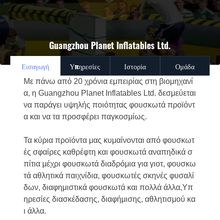
Guangzhou Planet Inflatables Ltd.
Εισαγωγή
Υπηρεσίες
Ιστορία
Ομάδα
Με πάνω από 20 χρόνια εμπειρίας στη βιομηχανί
α, η Guangzhou Planet Inflatables Ltd. δεσμεύεται
να παράγει υψηλής ποιότητας φουσκωτά προϊόντ
α και να τα προσφέρει παγκοσμίως.
Τα κύρια προϊόντα μας κυμαίνονται από φουσκωτ
ές σφαίρες καθρέφτη και φουσκωτά αναπηδικά σ
πίτια μέχρι φουσκωτά διαδρόμια για γιοτ, φουσκω
τά αθλητικά παιχνίδια, φουσκωτές σκηνές φυσαλί
δων, διαφημιστικά φουσκωτά και πολλά άλλα,Υπ
ηρεσίες διασκέδασης, διαφήμισης, αθλητισμού κα
ι άλλα.