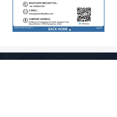
Guangzhou Planet Inflatables Ltd.
info@planetinflatables.com
86-20-86210174
Οικοδόμηση Α, ανατολικός
δρόμος 8 ChangGang, πόλη
JiangGao, περιοχή BaiYun,