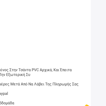
νος Στην Τσάντα PVC Αρχικά, Και Έπειτα
Την Εξωτερική Συ
μέρες Μετά Από Να Λάβει Της Πληρωμής Σας
aypal
Εβδομάδα