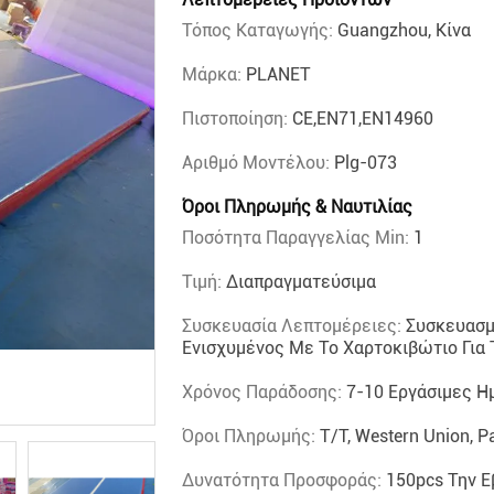
Τόπος Καταγωγής:
Guangzhou, Κίνα
Μάρκα:
PLANET
Πιστοποίηση:
CE,EN71,EN14960
Αριθμό Μοντέλου:
Plg-073
Όροι Πληρωμής & Ναυτιλίας
Ποσότητα Παραγγελίας Min:
1
Τιμή:
Διαπραγματεύσιμα
Συσκευασία Λεπτομέρειες:
Συσκευασμέ
Ενισχυμένος Με Το Χαρτοκιβώτιο Για 
Χρόνος Παράδοσης:
7-10 Εργάσιμες Η
Όροι Πληρωμής:
T/T, Western Union, P
Δυνατότητα Προσφοράς:
150pcs Την 