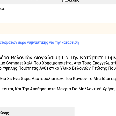
επισκευής
κα,
πατωμάτων αέρα γυμναστικής για την κατάρτιση
έρα Βελονιών Διογκώσιμη Για Την Κατάρτιση Γυμ
μο Gymnast Χαλί Που Χρησιμοποιείται Από Τους Επαγγελματίε
ο Υψηλής Ποιότητας Ανθεκτικό Υλικό Βελονιών Πτώσης Που 
εί Σε Ένα Θέμα Δευτερολέπτων, Που Κάνουν Το Μια Ιδιαίτε
είται, Και Την Αποθηκεύστε Μακριά Για Μελλοντική Χρήση,
τώσης