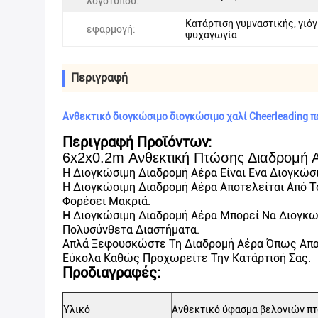
λογότυπου:
Κατάρτιση γυμναστικής, γιόγ
εφαρμογή:
ψυχαγωγία
Περιγραφή
Ανθεκτικό διογκώσιμο διογκώσιμο χαλί Cheerleading 
Περιγραφή Προϊόντων:
6x2x0.2m Ανθεκτική Πτώσης Διαδρομή Α
Η Διογκώσιμη Διαδρομή Αέρα Είναι Ένα Διογκώσι
Η Διογκώσιμη Διαδρομή Αέρα Αποτελείται Από Τ
Φορέσει Μακριά.
Η Διογκώσιμη Διαδρομή Αέρα Μπορεί Να Διογκωθ
Πολυσύνθετα Διαστήματα.
Απλά Ξεφουσκώστε Τη Διαδρομή Αέρα Όπως Απαιτ
Εύκολα Καθώς Προχωρείτε Την Κατάρτισή Σας.
Προδιαγραφές:
Υλικό
Ανθεκτικό ύφασμα βελονιών π