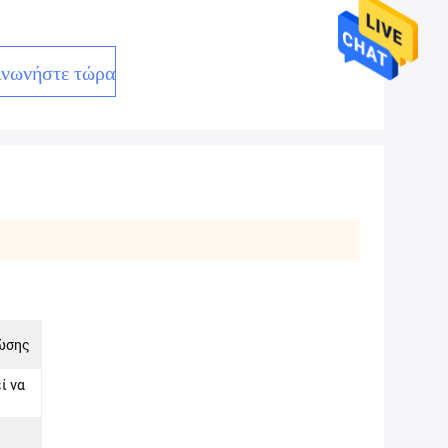
ινωνήστε τώρα
ώσης
ί να