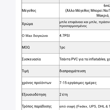
6mL
Μέγεθος
(Άλλο Μέγεθος Μπορεί Να 
Μακριά,
μπλε επιφάνεια και μπλε, πράσιν
Χρώμα
προσαρμοσμένος
Ο Max διογκώνει
4.7PSI
MOQ
1pc
Συσκευασία
Τσάντα PVC για τα inflatables, 
Τιμή
διαπραγμάτευση
χρόνος προϊόντων
7-15 εργάσιμες ημέρες
Εξουσιοδότηση
2 έτη
Τρόπος παράδοσης
από σαφή (Fedex, UPS, DHL & 