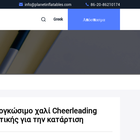
info@planetinflatables.com
86-20-86210174
Απόσπασμα
Greek
ογκώσιμο χαλί Cheerleading
ικής για την κατάρτιση