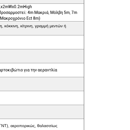
x2mWx0.2mHigh
Προσαρμοστεί: 4m Μακριά, Μόλβη 5m, 7m
 Μακροχρόνιο Ect 8m)
η, κόκκινη, κίτρινη, γραμμή μεντών ή
χαρτοκιβώτιο για την αεραντλία
TNT), αεροπορικώς, θαλασσίως