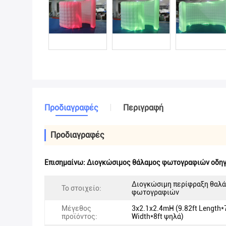
Προδιαγραφές
Περιγραφή
Προδιαγραφές
Επισημαίνω:
Διογκώσιμος θάλαμος φωτογραφιών οδη
Διογκώσιμη περίφραξη θαλ
Το στοιχείο:
φωτογραφιών
Μέγεθος
3x2.1x2.4mH (9.82ft Length*
προϊόντος:
Width*8ft ψηλά)