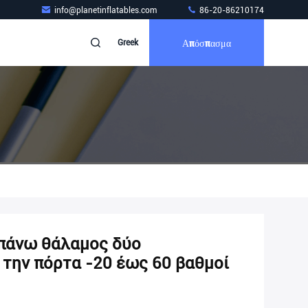
info@planetinflatables.com
86-20-86210174
Απόσπασμα
Greek
επάνω θάλαμος δύο
την πόρτα -20 έως 60 βαθμοί