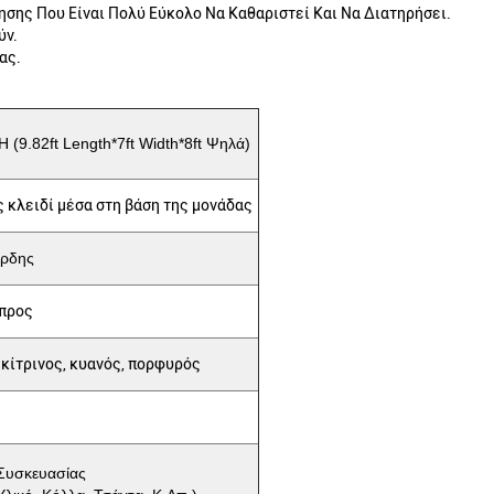
ησης Που Είναι Πολύ Εύκολο Να Καθαριστεί Και Να Διατηρήσει.
ύν.
ας.
(9.82ft Length*7ft Width*8ft Ψηλά)
 κλειδί μέσα στη βάση της μονάδας
όρδης
προς
 κίτρινος, κυανός, πορφυρός
Συσκευασίας