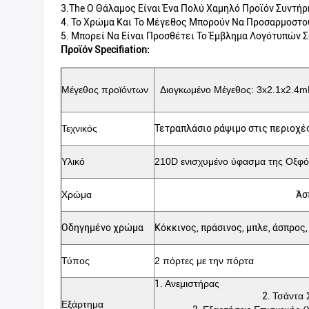
3.The Ο Θάλαμος Είναι Ένα Πολύ Χαμηλό Προϊόν Συντήρ
4.
Το Χρώμα Και Το Μέγεθος Μπορούν Να Προσαρμοστο
5.
Μπορεί Να Είναι Προσθέτει Το Έμβλημα Λογότυπών Σ
Προϊόν Specifiation:
Μέγεθος προϊόντων
Διογκωμένο Μέγεθος: 3x2.1x2.4mH 
Τεχνικός
Τετραπλάσιο ράψιμο στις περιοχές
Υλικό
210D ενισχυμένο ύφασμα της Οξφ
Χρώμα
Άσ
Οδηγημένο χρώμα
Κόκκινος, πράσινος, μπλε, άσπρος,
Τύπος
2 πόρτες με την πόρτα
1.
Ανεμιστήρας
2.
Τσάντα 
Εξάρτημα