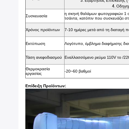
3.
Εξαρτήσεις Επισκευής (υ
4.
Οδηγη
η σκηνή θαλάμων φωτογραφιών 1 σ
Συσκευασία
τσάντα, κατόπιν που συσκευάζει στ
Χρόνος προϊόντων
7-10 ημέρες μετά από τη διαταγή π
Εκτύπωση
Λογότυπο, έμβλημα διαφήμισης δια
Τάση ανεφοδιασμού
Εναλλασσόμενο ρεύμα 110V το /22
Θερμοκρασία
-20~60 βαθμοί
εργασίας
Επίδειξη Προϊόντων: