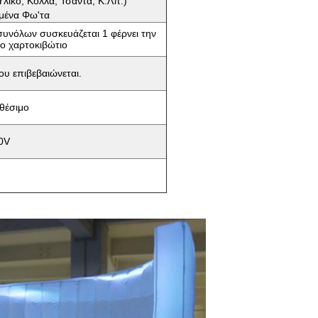
λικό, Κόλλα, Τσάντα, Κ.λπ.)
μένα Φω'τα
υνόλων συσκευάζεται 1 φέρνει την
ο χαρτοκιβώτιο
ου επιβεβαιώνεται.
θέσιμο
0V