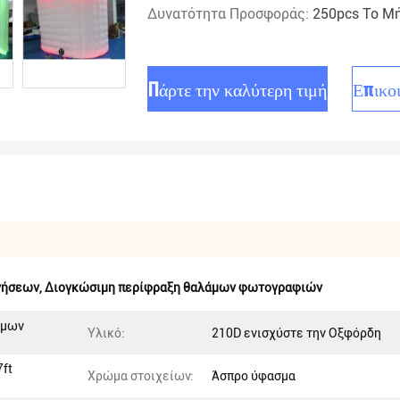
Δυνατότητα Προσφοράς:
250pcs Το Μ
Πάρτε την καλύτερη τιμή
Επικο
γήσεων
,
Διογκώσιμη περίφραξη θαλάμων φωτογραφιών
άμων
Υλικό:
210D ενισχύστε την Οξφόρδη
7ft
Χρώμα στοιχείων:
Άσπρο ύφασμα