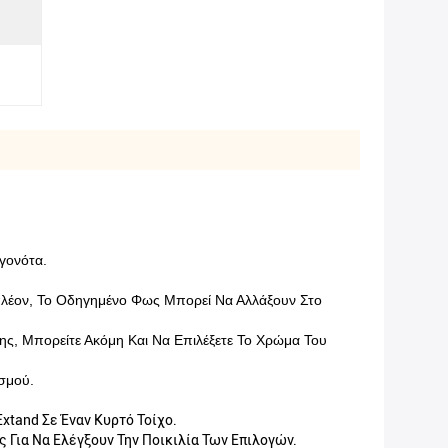
γονότα.
πλέον, Το Οδηγημένο Φως Μπορεί Να Αλλάξουν Στο
ης, Μπορείτε Ακόμη Και Να Επιλέξετε Το Χρώμα Του
σμού.
tand Σε Έναν Κυρτό Τοίχο.
 Για Να Ελέγξουν Την Ποικιλία Των Επιλογών.