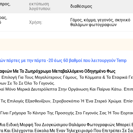
σπρος,
εκτύπωση
διαθέσιμος
λογότυπου:
ρας,
Γάμος, κόμμα, γεγονός, σκηνικό
ό
Χρήση:
θαλάμων φωτογραφιών
ν πόρτες με την πόρτα -20 έως 60 βαθμοί που λειτουργούν Temp
ραφιών Με Το Ζωηρόχρωμο Μεταβαλλόμενο Οδηγημένο Φως
Επιλογή Για Τους Μεγαλύτερους Γάμους, Τα Κόμματα & Τα Εταιρικά Γε
νων Σε Το Σε Όλο Το Γεγονός.
κεί Μόνο Μερικά Δευτερόλεπτα Στην Οργάνωση Και Παίρνει Κάτω. Επι
Τις Επιλογές Εξασθενίζουν, Στροβοσκόπιο Ή Ένα Στερεό Χρώμα. Επίσ
 Γίνει Γρήγορα Το Κέντρο Της Προσοχής Στο Γεγονός Σας Ή Του Εορτα
ια Ειδική Μορφή Του Διογκώσιμου Θαλάμου Φωτογραφιών, Μπορεί Ex
α Και Ελέγχονται Εύκολα Με Έναν Τηλεχειρισμό Που Επιτρέπει Σε Σας