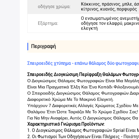
Κόκκινος, πράσινος, μπλε, ά
οδήγησε χρώμα:
κίτρινος, κυανός, πορφυρός
Ο ενσωματωμένος ανεμιστή
Εξάρτημα:
οδήγησε τον ελαφρύ, μακριν
ελεγκτή
Περιγραφή
Σπειροειδές χτύπημα - επάνω θάλαμος δύο φωτογραφιώ
Σπειροειδής Διογκώσιμη Περίφραξη Θαλάμων Φωτογ
Ο Διογκώσιμος Θάλαμος Φωτογραφιών Είναι Μια Μεγάλη 
Είναι Μια Πραγματικά Έλξη Και Ένα Κοπάδι Φιλοξενουμέ
Ο Σπειροειδής Διογκώσιμος Θάλαμος Φωτογραφιών Διαρ
Διαφορετικό Χρώμα Με Το Μακρινό Ελεγκτή.
Υπάρχουν 7 Διαφορετικές Αλλαγές Χρώματος Σχεδίου Με 
Θαλάμου Έτσι Ώστε Ταιριάζει Με Το Χρώμα Σχεδίου Σας!
Για Να Μην Αναφέρει, Αυτός Ο Διογκώσιμος Θάλαμος Θα
Χαρακτηριστικό Γνώρισμα Προϊόντων:
1.
Ο Διογκώσιμος Θάλαμος Φωτογραφιών Sprial Είναι Μ
2.
Οι Φωτισμοί Των Οδηγήσεων Είναι Πλήρεις - Ποιότητ