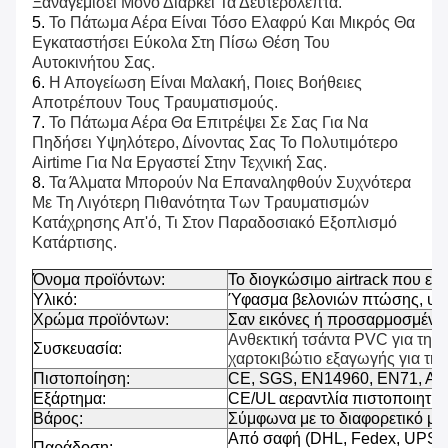
Ξαναγεμίσει Μόνο Διαρκεί Τα Δευτερόλεπτα.
5.
Το Πάτωμα Αέρα Είναι Τόσο Ελαφρύ Και Μικρός Θα
Εγκαταστήσει Εύκολα Στη Πίσω Θέση Του
Αυτοκινήτου Σας.
6.
Η Απογείωση Είναι Μαλακή, Ποιες Βοήθειες
Αποτρέπουν Τους Τραυματισμούς.
7.
Το Πάτωμα Αέρα Θα Επιτρέψει Σε Σας Για Να
Πηδήσει Υψηλότερο, Δίνοντας Σας Το Πολυτιμότερο
Airtime Για Να Εργαστεί Στην Τεχνική Σας.
8.
Τα Άλματα Μπορούν Να Επαναληφθούν Συχνότερα
Με Τη Λιγότερη Πιθανότητα Των Τραυματισμών
Κατάχρησης Απ'ό, Τι Στον Παραδοσιακό Εξοπλισμό
Κατάρτισης.
Όνομα προϊόντων:
Το διογκώσιμο airtrack που εκπ
Υλικό:
Ύφασμα βελονιών πτώσης, υλ
Χρώμα προϊόντων:
Σαν εικόνες ή προσαρμοσμένο
Ανθεκτική τσάντα PVC για τη 
Συσκευασία:
χαρτοκιβώτιο εξαγωγής για την
Πιστοποίηση:
CE, SGS, EN14960, EN71, A
Εξάρτημα:
CE/UL αεραντλία πιστοποιητικ
Βάρος:
Σύμφωνα με το διαφορετικό μέ
Από σαφή (DHL, Fedex, UPS κ
Παράδοση: