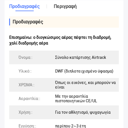
Προδιαγραφές
Περιγραφή
Προδιαγραφές
Επισημαίνω:
ο διογκώσιμος αέρας πέφτει τη διαδρομή
,
χαλί διαδρομής αέρα
Όνομα::
Σύνολο κατάρτισης Airtrack
Υλικό::
DWF (διπλοτειχισμένο ύφασμα)
Όπως οι εικόνες, και μπορούν να
ΧΡΏΜΑ::
είναι
Με την αεραντλία
Αεραντλία::
πιστοποιητικών CE/UL
Χρήση::
Για τον αθλητισμό, ψυχαγωγία
Εγγύηση::
περίπου 2~3 έτη