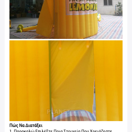
Πώς Να Διατάξει
1. Παρακαλώ Επιλέξτε Ποια Στοιχεία Που Χρειάζεστε,