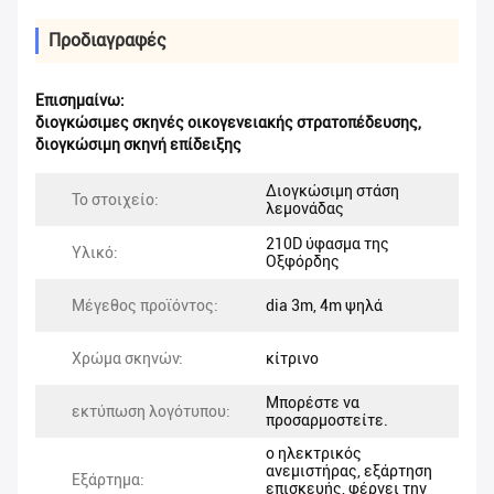
Προδιαγραφές
Επισημαίνω:
διογκώσιμες σκηνές οικογενειακής στρατοπέδευσης
,
διογκώσιμη σκηνή επίδειξης
Διογκώσιμη στάση
Το στοιχείο:
λεμονάδας
210D ύφασμα της
Υλικό:
Οξφόρδης
Μέγεθος προϊόντος:
dia 3m, 4m ψηλά
Χρώμα σκηνών:
κίτρινο
Μπορέστε να
εκτύπωση λογότυπου:
προσαρμοστείτε.
ο ηλεκτρικός
ανεμιστήρας, εξάρτηση
Εξάρτημα:
επισκευής, φέρνει την