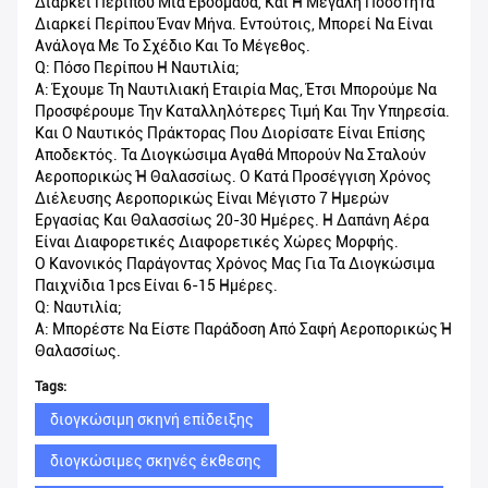
Διαρκεί Περίπου Μια Εβδομάδα, Και Η Μεγάλη Ποσότητα
Διαρκεί Περίπου Έναν Μήνα. Εντούτοις, Μπορεί Να Είναι
Ανάλογα Με Το Σχέδιο Και Το Μέγεθος.
Q: Πόσο Περίπου Η Ναυτιλία;
Α: Έχουμε Τη Ναυτιλιακή Εταιρία Μας, Έτσι Μπορούμε Να
Προσφέρουμε Την Καταλληλότερες Τιμή Και Την Υπηρεσία.
Και Ο Ναυτικός Πράκτορας Που Διορίσατε Είναι Επίσης
Αποδεκτός. Τα Διογκώσιμα Αγαθά Μπορούν Να Σταλούν
Αεροπορικώς Ή Θαλασσίως. Ο Κατά Προσέγγιση Χρόνος
Διέλευσης Αεροπορικώς Είναι Μέγιστο 7 Ημερών
Εργασίας Και Θαλασσίως 20-30 Ημέρες. Η Δαπάνη Αέρα
Είναι Διαφορετικές Διαφορετικές Χώρες Μορφής.
Ο Κανονικός Παράγοντας Χρόνος Μας Για Τα Διογκώσιμα
Παιχνίδια 1pcs Είναι 6-15 Ημέρες.
Q: Ναυτιλία;
Α: Μπορέστε Να Είστε Παράδοση Από Σαφή Αεροπορικώς Ή
Θαλασσίως.
Tags:
διογκώσιμη σκηνή επίδειξης
διογκώσιμες σκηνές έκθεσης