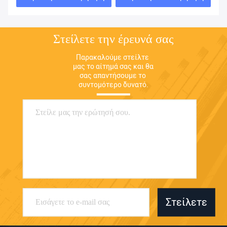
Στείλετε την έρευνά σας
Παρακαλούμε στείλτε 
μας το αίτημά σας και θα 
σας απαντήσουμε το 
συντομότερο δυνατό.
Στείλετε