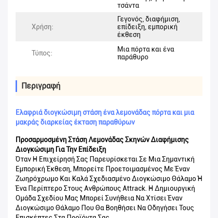
τσάντα
Γεγονός, διαφήμιση,
Χρήση:
επίδειξη, εμπορική
έκθεση
Μια πόρτα και ένα
Τύπος:
παράθυρο
Περιγραφή
Ελαφριά διογκώσιμη στάση ένα λεμονάδας πόρτα και μια
μακράς διαρκείας έκταση παραθύρων
Προσαρμοσμένη Στάση Λεμονάδας Σκηνών Διαφήμισης
Διογκώσιμη Για Την Επίδειξη
Όταν Η Επιχείρησή Σας Παρευρίσκεται Σε Μια Σημαντική
Εμπορική Έκθεση, Μπορείτε Προετοιμασμένος Με Έναν
Ζωηρόχρωμο Και Καλά Σχεδιασμένο Διογκώσιμο Θάλαμο Ή
Ένα Περίπτερο Στους Ανθρώπους Attrack. Η Δημιουργική
Ομάδα Σχεδίου Μας Μπορεί Συνήθεια Να Χτίσει Έναν
Διογκώσιμο Θάλαμο Που Θα Βοηθήσει Να Οδηγήσει Τους
Επισκέπτες Στα Προϊόντα Σας.