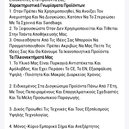
Χαρακτηριστικά Γνωρίσματα Προϊόντων:
1. Όταν Πρέπει Να Χρησιμοποιηθεί, Να Ανοίξει Τον
Ανεμιστήρα Και Να Διογκώσει, Κατόπιν Να Το Στερεώσει
Με Τα Σχοινιά Και Sandbags.
2. Το Ξεφουσκώστε Όταν Δεν Χρησιμοποιείται Και Τίθεται
Στην Τσάντα Αποθήκευσής Μας.
3. Οποιεσδήποτε Από Τις Ιδέες Σας Μπορούν Να
Πραγματοποιηθούν. Πρέπει Ακριβώς Να Μας Πείτε Τις
Ιδέες Σας Και Θα Κάνουμε Τα Ικανοποιητικά Προϊόντα.
Τα Πλεονεκτήματά Μας
1. Το Υλικό Μας Είναι Πυρκαγιά Αντιστέκεται Και
Αμόλυβδος, Και Έχει Περάσει Το CE, Το EN, Εξασφάλιση
Υψηλή - Ποιότητα Και Μακράς Διαρκείας Χρόνος.
2. Ειδικεμένος Στα Διογκώσιμα Προϊόντα Πάνω Από 7 Έτη,
Με Τους Πεπειραμένους Και Επαγγελματικούς Σχεδιαστές
Και Τα Μέλη Προσωπικού Παραγωγής.
3. Δικός Προωθεί Τις Τεχνικές Και Τους Εξοπλισμούς
Υψηλής Τεχνολογίας.
4. Μόνος-Κύριο Εμπορικό Σήμα Και Ανεξάρτητος