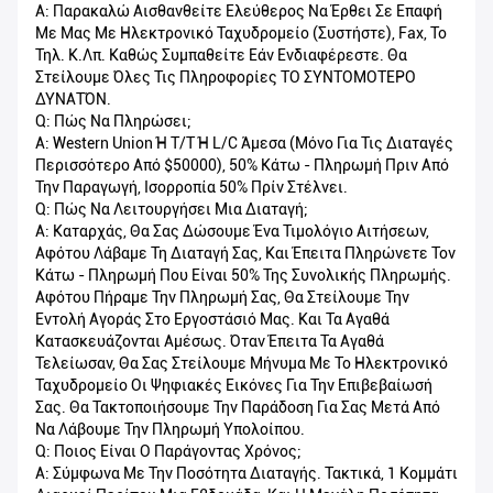
Α: Παρακαλώ Αισθανθείτε Ελεύθερος Να Έρθει Σε Επαφή
Με Μας Με Ηλεκτρονικό Ταχυδρομείο (συστήστε), Fax, Το
Τηλ. Κ.λπ. Καθώς Συμπαθείτε Εάν Ενδιαφέρεστε. Θα
Στείλουμε Όλες Τις Πληροφορίες ΤΟ ΣΥΝΤΟΜΟΤΕΡΟ
ΔΥΝΑΤΌΝ.
Q: Πώς Να Πληρώσει;
Α: Western Union Ή T/T Ή L/C Άμεσα (μόνο Για Τις Διαταγές
Περισσότερο Από $50000), 50% Κάτω - Πληρωμή Πριν Από
Την Παραγωγή, Ισορροπία 50% Πρίν Στέλνει.
Q: Πώς Να Λειτουργήσει Μια Διαταγή;
Α: Καταρχάς, Θα Σας Δώσουμε Ένα Τιμολόγιο Αιτήσεων,
Αφότου Λάβαμε Τη Διαταγή Σας, Και Έπειτα Πληρώνετε Τον
Κάτω - Πληρωμή Που Είναι 50% Της Συνολικής Πληρωμής.
Αφότου Πήραμε Την Πληρωμή Σας, Θα Στείλουμε Την
Εντολή Αγοράς Στο Εργοστάσιό Μας. Και Τα Αγαθά
Κατασκευάζονται Αμέσως. Όταν Έπειτα Τα Αγαθά
Τελείωσαν, Θα Σας Στείλουμε Μήνυμα Με Το Ηλεκτρονικό
Ταχυδρομείο Οι Ψηφιακές Εικόνες Για Την Επιβεβαίωσή
Σας. Θα Τακτοποιήσουμε Την Παράδοση Για Σας Μετά Από
Να Λάβουμε Την Πληρωμή Υπολοίπου.
Q: Ποιος Είναι Ο Παράγοντας Χρόνος;
Α: Σύμφωνα Με Την Ποσότητα Διαταγής. Τακτικά, 1 Κομμάτι