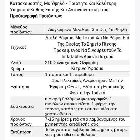
Κατασκευαστής, Με Υψηλό - Ποιότητα Και Καλύτερη
Υπηρεσία Καθώς Επίσης Και Ανταγωνιστική Τιμή.
Προδιαγραφή Προϊόντων:
Μέγεθος
Διογκωμένο Μέγεθος: 3m Dia, 4m Ψηλά
προϊόντων
Διπλό Ράψιμο, Με Τετραπλά Να Ράψει Επί
Της Ουσίας Το Σημείο Πίεσης,
Τεχνικός
Προκειμένου Να Σιγουρευτούν Τα
Inflatables Αρκετά Ισχυρά
Υλικό
210D ενισχυμένη Οξφόρδη
Χρώμα
Κίτρινο Ύφασμα
Τύπος
1 πόρτα και 1 παράθυρο
1pc Ηλεκτρικός Ανεμιστήρας Με Την
Εξάρτημα
Έγκριση CE/UL, Εξάρτηση Επισκευής.
Φέρτε Την Τσάντα
η σκηνή θαλάμων φωτογραφιών 1
συνόλων συσκευάζεται 1 φέρνει την
Συσκευασία
τσάντα, κατόπιν που συσκευάζει στο
χαρτοκιβώτιο.
Χρόνος
7-15 ημέρες μετά από λαμβανόμενος του
προϊόντων
pyment/της κατάθεσής σας
Το λογότυπο, έμβλημα διαφήμισης μπορεί
Εκτύπωση
να προστεθεί στο θάλαμο.