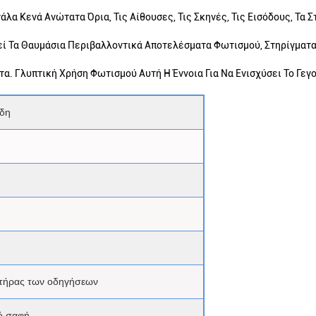
άλα Κενά Ανώτατα Όρια, Τις Αίθουσες, Τις Σκηνές, Τις Εισόδους, Τα Σ
εί Τα Θαυμάσια Περιβαλλοντικά Αποτελέσματα Φωτισμού, Στηρίγματ
ότα. Γλυπτική Χρήση Φωτισμού Αυτή Η Έννοια Για Να Ενισχύσει Το Γεγ
ρδη
τήρας των οδηγήσεων
ό σαφή