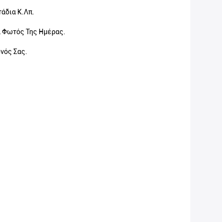
τάδια Κ.λπ.
α Φωτός Της Ημέρας.
ονός Σας.