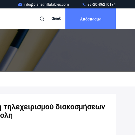
info@planetinflatables.com
86-20-86210174
Απόσπασμα
Greek
η τηλεχειρισμού διακοσμήσεων
κολη