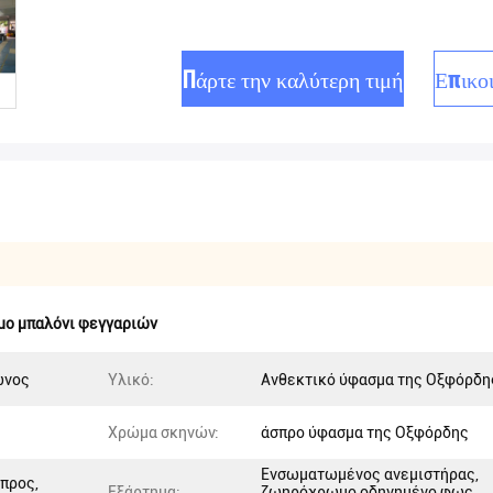
Πάρτε την καλύτερη τιμή
Επικο
μο μπαλόνι φεγγαριών
ώνος
Υλικό:
Ανθεκτικό ύφασμα της Οξφόρδη
Χρώμα σκηνών:
άσπρο ύφασμα της Οξφόρδης
Ενσωματωμένος ανεμιστήρας,
σπρος,
Εξάρτημα:
ζωηρόχρωμο οδηγημένο φως,