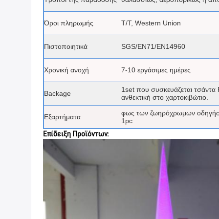
Όροι πληρωμής
T/T, Western Union
Πιστοποιητικά
SGS/EN71/EN14960
Χρονική ανοχή
7-10 εργάσιμες ημέρες
1set που συσκευάζεται τσάντα 
Backage
ανθεκτική στο χαρτοκιβώτιο.
φως των ζωηρόχρωμων οδηγήσε
Εξαρτήματα
1pc
Επίδειξη Προϊόντων: