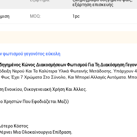
εξάρτηση επισκευής
ήμιση
MOQ:
1pc
ν φωτισμού γεγονότος εύκολη
ηγημένος Κώνος Διακοσμήσεων Φωτισμού Για Τη Διακόσμηση Γεγον
όδειξη Νερού Και Τα Καλύτερα Υλικά Φωτεινής Μετάδοσης.
Υπάρχουν 4
ο Φως Έχει 7 Χρώματα Στο Σύνολο, Και Μπορεί Αλλαγές Αυτόματα.
Μπορ
ση Ενοικίου, Οικογενειακή Χρήση Και Άλλες.
ιο Χρηστών Που Εφοδιάζεται Μαζί)
λότερο Κόστος
έρνει Μια Ολοκαίνουργια Επίδραση.