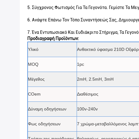
5. Σύγχρονος Φωτισμός Για Τα Γεγονότα. Γεμίστε Τα Μεγ
6. Ανάψτε Επάνω Τον Τόπο Συναντήσεώς Σας, Δημιουργ
7. Ένα Εντυπωσιακό Και Ευδιάκριτο Στήριγμα, Τα Γεγον
Προδιαγραφή Προϊόντων:
Υλικό
Ανθεκτικό ύφασμα 210D Οξφό
MOQ
1pc
Μέγεθος
2mH, 2.5mH, 3mH
COem
Διαθέσιμος
Δύναμη οδηγήσεων
100v-240v
Φως οδηγήσεων
7 χρώμα-μεταβαλλόμενος λαμπ
Τρόποι της παράδοσης
θαλασσίως, αεροπορικώς ή απ