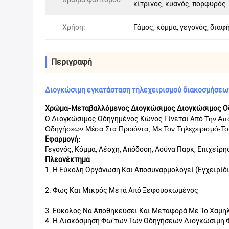
κίτρινος, κυανός, πορφυρός
Χρήση:
Γάμος, κόμμα, γεγονός, διαφ
Περιγραφή
Διογκώσιμη εγκατάσταση τηλεχειρισμού διακοσμήσεω
Χρώμα-Μεταβαλλόμενος Διογκώσιμος Διογκώσιμος Οδ
Ο Διογκώσιμος Οδηγημένος Κώνος Γίνεται Από
Την Απ
Οδηγήσεων
Μέσα Στα Προϊόντα,
Με Τον Τηλεχειρισμό-Τ
Εφαρμογή:
Γεγονός, Κόμμα, Λέσχη, Απόδοση, Λούνα Παρκ, Επιχείρη
Πλεονέκτημα
1. Η Εύκολη Οργάνωση Και Αποσυναρμολογεί (εγχειρίδ
2. Φως Και Μικρός Μετά Από Ξεφουσκωμένος
3. Εύκολος Να Αποθηκεύσει Και Μεταφορά Με Το Χαμη
4. Η Διακόσμηση Φω'των Των Οδηγήσεων Διογκώσιμη Φ