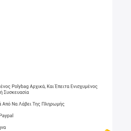
νος Polybag Αρχικά, Και Έπειτα Ενισχυμένος
κή Συσκευασία
ά Από Να Λάβει Της Πληρωμής
 Paypal
ήνα