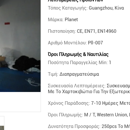
Τόπος Καταγωγής:
Guangzhou, Κίνα
Μάρκα:
Planet
Πιστοποίηση:
CE, EN71, EN14960
Αριθμό Μοντέλου:
Pll-007
Όροι Πληρωμής & Ναυτιλίας
Ποσότητα Παραγγελίας Min:
1
Τιμή:
Διαπραγματεύσιμα
Συσκευασία Λεπτομέρειες:
Συσκευασμέ
Με Το Χαρτοκιβώτιο Για Την Εξωτερι
Χρόνος Παράδοσης:
7-10 Ημέρες Μετ
Όροι Πληρωμής:
Μ / Τ, Western Union,
Δυνατότητα Προσφοράς:
250pcs Το Μ