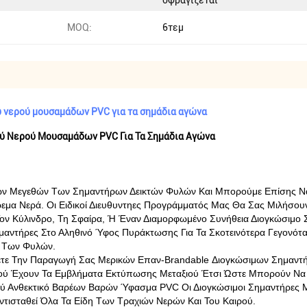
σφραγίζεται
MOQ:
6τεμ
 νερού μουσαμάδων PVC για τα σημάδια αγώνα
ύ Νερού Μουσαμάδων PVC Για Τα Σημάδια Αγώνα
ν Μεγεθών Των Σημαντήρων Δεικτών Φυλών Και Μπορούμε Επίσης Να 
ρεμα Νερά. Οι Ειδικοί Διευθυντηες Προγράμματός Μας Θα Σας Μιλήσο
 Τον Κύλινδρο, Τη Σφαίρα, Ή Έναν Διαμορφωμένο Συνήθεια Διογκώσιμο
ντήρες Στο Αληθινό Ύφος Πυράκτωσης Για Τα Σκοτεινότερα Γεγονότα Ό
α Των Φυλών.
ε Την Παραγωγή Σας Μερικών Επαν-Brandable Διογκώσιμων Σημαντήρων
ρού Έχουν Τα Εμβλήματα Εκτύπωσης Μεταξιού Έτσι Ώστε Μπορούν Να 
ύ Ανθεκτικό Βαρέων Βαρών Ύφασμα PVC Οι Διογκώσιμοι Σημαντήρες Μ
τισταθεί Όλα Τα Είδη Των Τραχιών Νερών Και Του Καιρού.