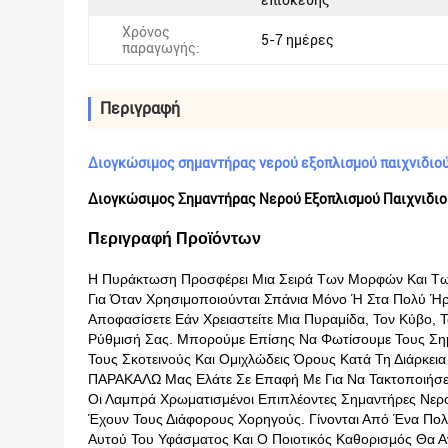
επισκευής
Χρόνος
5-7 ημέρες
παραγωγής:
Περιγραφή
Διογκώσιμος σημαντήρας νερού εξοπλισμού παιχνιδιού
Διογκώσιμος Σημαντήρας Νερού Εξοπλισμού Παιχνιδιο
Περιγραφή Προϊόντων
Η Πυράκτωση Προσφέρει Μια Σειρά Των Μορφών Και Τω
Για Όταν Χρησιμοποιούνται Σπάνια Μόνο Ή Στα Πολύ Ή
Αποφασίσετε Εάν Χρειαστείτε Μια Πυραμίδα, Τον Κύβο,
Ρύθμισή Σας. Μπορούμε Επίσης Να Φωτίσουμε Τους Σημα
Τους Σκοτεινούς Και Ομιχλώδεις Όρους Κατά Τη Διάρκει
ΠΑΡΑΚΑΛΩ Μας Ελάτε Σε Επαφή Με Για Να Τακτοποιήσετ
Οι Λαμπρά Χρωματισμένοι Επιπλέοντες Σημαντήρες Νε
Έχουν Τους Διάφορους Χορηγούς. Γίνονται Από Ένα Πολ
Αυτού Του Υφάσματος Και Ο Ποιοτικός Καθορισμός Θα Αν