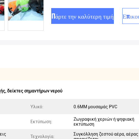
Πάρτε την καλύτερη τιμή
Επικο
χής
,
δείκτες σημαντήρων νερού
Υλικό:
0.6MM μουσαμάς PVC
Ζωγραφική χεριών ή ψηφιακή
Εκτύπωση:
εκτύπωση
εις
Συγκόλληση ζεστού αέρα, αέρας
Τεχνολογία: