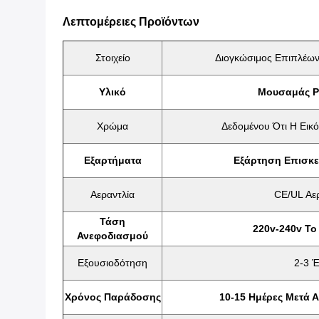
Λεπτομέρειες Προϊόντων
Στοιχείο
Διογκώσιμος Επιπλέω
Υλικό
Μουσαμάς P
Χρώμα
Δεδομένου Ότι Η Εικ
Εξαρτήματα
Εξάρτηση Επισκε
Αεραντλία
CE/UL Αε
Τάση
220v-240v Το
Ανεφοδιασμού
Εξουσιοδότηση
2-3 
Χρόνος Παράδοσης
10-15 Ημέρες Μετά 