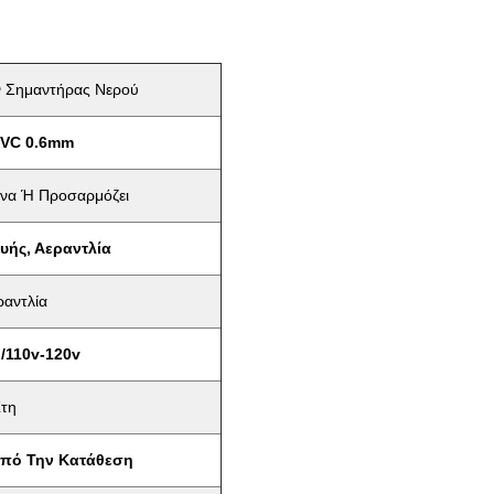
ν Σημαντήρας Νερού
VC 0.6mm
όνα Ή Προσαρμόζει
υής, Αεραντλία
ραντλία
 /110v-120v
Έτη
Από Την Κατάθεση