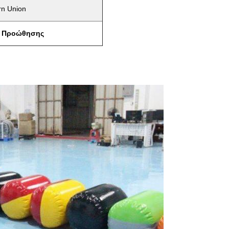
rn Union
α Προώθησης