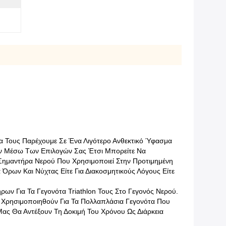
Τους Παρέχουμε Σε Ένα Λιγότερο Ανθεκτικό Ύφασμα
υν Μέσω Των Επιλογών Σας Έτσι Μπορείτε Να
 Σημαντήρα Νερού Που Χρησιμοποιεί Στην Προτιμημένη
ρων Και Νύχτας Είτε Για Διακοσμητικούς Λόγους Είτε
 Για Τα Γεγονότα Triathlon Τους Στο Γεγονός Νερού.
Χρησιμοποιηθούν Για Τα Πολλαπλάσια Γεγονότα Που
ας Θα Αντέξουν Τη Δοκιμή Του Χρόνου Ως Διάρκεια