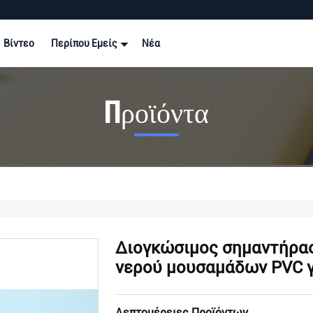
Βίντεο
Περίπου Εμείς
Νέα
Προϊόντα
Διογκώσιμος σημαντήρας
νερού μουσαμάδων PVC γ
Λεπτομέρειες Προϊόντων