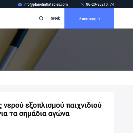
info@planetinflatables.com
86-20-86210174
Απόσπασμα
Greek
 νερού εξοπλισμού παιχνιδιού
ια τα σημάδια αγώνα