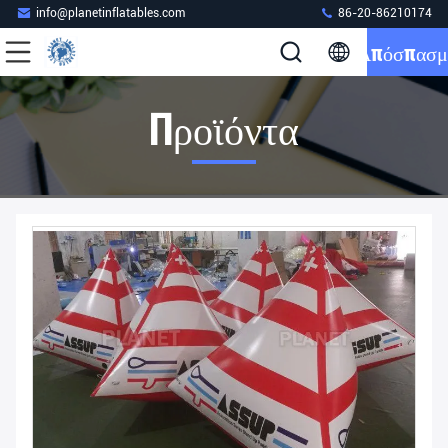
info@planetinflatables.com
86-20-86210174
Απόσπασμ
Προϊόντα