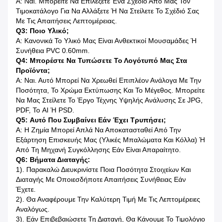
Α: Ναι. Μπορείτε Να Επιλέξετε Ένα Σχέδιο Από Μας Τον
Τιμοκατάλογο Για Να Αλλάξετε Ή Να Στείλετε Το Σχέδιό Σας
Με Τις Απαιτήσεις Λεπτομέρειας.
Q3: Ποιο Υλικό;
Α: Κανονικά Το Υλικό Μας Είναι Ανθεκτικοί Μουσαμάδες Ή
Συνήθεια PVC 0.60mm.
Q4: Μπορέστε Να Τυπώσετε Το Λογότυπό Μας Στα
Προϊόντα;
Α: Ναι. Αυτό Μπορεί Να Χρεωθεί Επιπλέον Ανάλογα Με Την
Ποσότητα, Το Χρώμα Εκτύπωσης Και Το Μέγεθος. Μπορείτε
Να Μας Στείλετε Το Έργο Τέχνης Υψηλής Ανάλυσης Σε JPG,
PDF, Το AI Ή PSD.
Q5: Αυτό Που Συμβαίνει Εάν Έχει Τρυπήσει;
Α: Η Ζημία Μπορεί Απλά Να Αποκατασταθεί Από Την
Εξάρτηση Επισκευής Μας (υλικές Μπαλώματα Και Κόλλα) Ή
Από Τη Μηχανή Συγκόλλησης Εάν Είναι Απαραίτητο.
Q6: Βήματα Διαταγής:
1). Παρακαλώ Διευκρινίστε Ποια Ποσότητα Στοιχείων Και
Διαταγής Με Οποιεσδήποτε Απαιτήσεις Συνήθειας Εάν
Έχετε.
2). Θα Αναφέρουμε Την Καλύτερη Τιμή Με Τις Λεπτομέρειες
Αναλόγως.
3). Εάν Επιβεβαιώσετε Τη Διαταγή, Θα Κάνουμε Το Τιμολόγιο