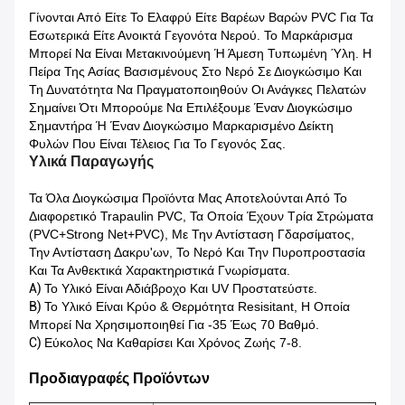
Γίνονται Από Είτε Το Ελαφρύ Είτε Βαρέων Βαρών PVC Για Τα
Εσωτερικά Είτε Ανοικτά Γεγονότα Νερού. Το Μαρκάρισμα
Μπορεί Να Είναι Μετακινούμενη Ή Άμεση Τυπωμένη Ύλη. Η
Πείρα Της Ασίας Βασισμένους Στο Νερό Σε Διογκώσιμο Και
Τη Δυνατότητα Να Πραγματοποιηθούν Οι Ανάγκες Πελατών
Σημαίνει Ότι Μπορούμε Να Επιλέξουμε Έναν Διογκώσιμο
Σημαντήρα Ή Έναν Διογκώσιμο Μαρκαρισμένο Δείκτη
Φυλών Που Είναι Τέλειος Για Το Γεγονός Σας.
Υλικά Παραγωγής
Τα Όλα Διογκώσιμα Προϊόντα Μας Αποτελούνται Από Το
Διαφορετικό Trapaulin PVC, Τα Οποία Έχουν Τρία Στρώματα
(PVC+Strong Net+PVC), Με Την Αντίσταση Γδαρσίματος,
Την Αντίσταση Δακρυ'ων, Το Νερό Και Την Πυροπροστασία
Και Τα Ανθεκτικά Χαρακτηριστικά Γνωρίσματα.
A)
Το Υλικό Είναι Αδιάβροχο Και UV Προστατεύστε.
B)
Το Υλικό Είναι Κρύο & Θερμότητα Resisitant, Η Οποία
Μπορεί Να Χρησιμοποιηθεί Για -35 Έως 70 Βαθμό.
C)
Εύκολος Να Καθαρίσει Και Χρόνος Ζωής 7-8.
Προδιαγραφές Προϊόντων