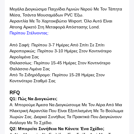
Μεγάλα Διογκώσιμα Παιχνίδια Λιμνών Νερού Με Τον Τάπητα
Μέσα, Τσάντα Μουσαμάδων PVC Έξω.
Αεραντλία Με Το Χαρτοκιβώτιο Wxport. Όλο Αυτό Είναι
Atrong Αρκετό Στη Μεταφορά Απόστασης Lond.
Περίπου Στέλνοντας:
Από Σαφή: Περίπου 3-7 Ημέρες Από Σπίτι Σε Σπίτι
Αεροπορικώς: Περίπου 3-10 Ημέρες Στον Κοντινότερο
Αερολιμένα Σας
Θαλασσίως: Περίπου 15-45 Ημέρες Στον Κοντινότερο
Θαλάσσιο Λιμένα Σας
Από Το Σιδηρόδρομο: Περίπου 15-28 Ημέρες Στον
Κοντινότερο Σταθμό Σας
RFQ
Q1: Πώς Να Διογκώσει;
Α: Μπορούμε Άμεσα Να Διογκώσουμε Με Τον Αέρα Από Μια
Ηλεκτρική Αεραντλία Που Είναι Εξοπλισμένη Με Το Βούλωμα
Χωρών Σας. Διαρκεί Συνήθως Τα Πρακτικά Που Διογκώνουν
Ανάλογα Με Το Σχέδιο.
Q2: Μπορείτε Συνήθεια Να Κάνετε Ένα Σχέδιο;