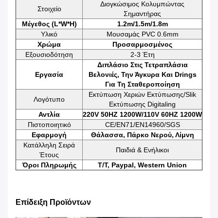
Διογκώσιμος Κολυμπώντας
Στοιχείο
Σημαντήρας
Μέγεθος (L*W*H)
1.2m/1.5m/1.8m
Υλικό
Μουσαμάς PVC 0.6mm
Χρώμα
Προσαρμοσμένος
Εξουσιοδότηση
2-3 Έτη
Διπλάσιο Στις Τετραπλάσια
Εργασία
Βελονιές, Την Άγκυρα Και Drings
Για Τη Σταθεροποίηση
Εκτύπωση Χεριών Εκτύπωσης/slik
Λογότυπο
Εκτύπωσης Digitaling
Αντλία
220V 50HZ 1200W/110V 60HZ 1200W
Πιστοποιητικό
CE/EN71/EN14960/SGS
Εφαρμογή
Θάλασσα, Πάρκο Νερού, Λίμνη
Κατάλληλη Σειρά
Παιδιά & Ενήλικοι
Έτους
Όροι Πληρωμής
T/T, Paypal, Western Union
Επίδειξη Προϊόντων