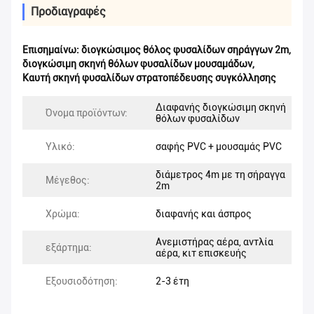
Προδιαγραφές
Επισημαίνω:
διογκώσιμος θόλος φυσαλίδων σηράγγων 2m
,
διογκώσιμη σκηνή θόλων φυσαλίδων μουσαμάδων
,
Καυτή σκηνή φυσαλίδων στρατοπέδευσης συγκόλλησης
Διαφανής διογκώσιμη σκηνή
Όνομα προϊόντων:
θόλων φυσαλίδων
Υλικό:
σαφής PVC + μουσαμάς PVC
διάμετρος 4m με τη σήραγγα
Μέγεθος:
2m
Χρώμα:
διαφανής και άσπρος
Ανεμιστήρας αέρα, αντλία
εξάρτημα:
αέρα, κιτ επισκευής
Εξουσιοδότηση:
2-3 έτη