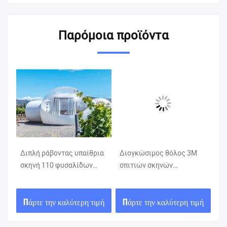
Παρόμοια προϊόντα
Διπλή ράβοντας υπαίθρια
Διογκώσιμος θόλος 3M
Δι
/
σκηνή 110 φυσαλίδων
σπιτιών σκηνών
δι
στρατοπέδευσης
φυσαλίδων
φυ
ανεμιστήρας Β/εξάρτηση
κρυστάλλου/CE μεγέθους
γι
μή
Πάρτε την καλύτερη τιμή
Πάρτε την καλύτερη τιμή
Π
επισκευής
4M/5M εγκεκριμένο
φ