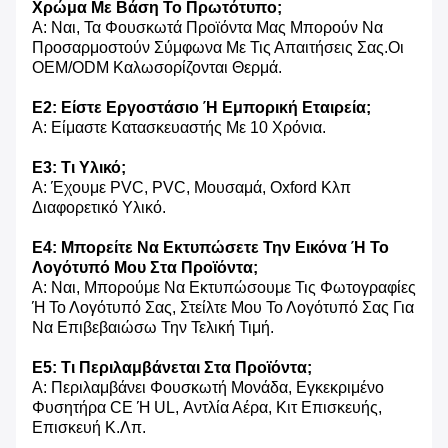
Χρώμα Με Βάση Το Πρωτότυπο;
Α: Ναι, Τα Φουσκωτά Προϊόντα Μας Μπορούν Να
Προσαρμοστούν Σύμφωνα Με Τις Απαιτήσεις Σας.Οι
OEM/ODM Καλωσορίζονται Θερμά.
Ε2: Είστε Εργοστάσιο Ή Εμπορική Εταιρεία;
Α: Είμαστε Κατασκευαστής Με 10 Χρόνια.
Ε3: Τι Υλικό;
Α: Έχουμε PVC, PVC, Μουσαμά, Oxford Κλπ
Διαφορετικό Υλικό.
Ε4: Μπορείτε Να Εκτυπώσετε Την Εικόνα Ή Το
Λογότυπό Μου Στα Προϊόντα;
Α: Ναι, Μπορούμε Να Εκτυπώσουμε Τις Φωτογραφίες
Ή Το Λογότυπό Σας, Στείλτε Μου Το Λογότυπό Σας Για
Να Επιβεβαιώσω Την Τελική Τιμή.
Ε5: Τι Περιλαμβάνεται Στα Προϊόντα;
Α: Περιλαμβάνει Φουσκωτή Μονάδα, Εγκεκριμένο
Φυσητήρα CE Ή UL, Αντλία Αέρα, Κιτ Επισκευής,
Επισκευή Κ.λπ.