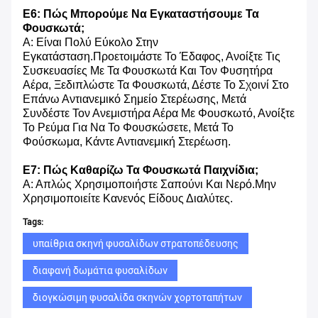
Ε6: Πώς Μπορούμε Να Εγκαταστήσουμε Τα
Φουσκωτά;
Α: Είναι Πολύ Εύκολο Στην
Εγκατάσταση.Προετοιμάστε Το Έδαφος, Ανοίξτε Τις
Συσκευασίες Με Τα Φουσκωτά Και Τον Φυσητήρα
Αέρα, Ξεδιπλώστε Τα Φουσκωτά, Δέστε Το Σχοινί Στο
Επάνω Αντιανεμικό Σημείο Στερέωσης, Μετά
Συνδέστε Τον Ανεμιστήρα Αέρα Με Φουσκωτό, Ανοίξτε
Το Ρεύμα Για Να Το Φουσκώσετε, Μετά Το
Φούσκωμα, Κάντε Αντιανεμική Στερέωση.
Ε7: Πώς Καθαρίζω Τα Φουσκωτά Παιχνίδια;
Α: Απλώς Χρησιμοποιήστε Σαπούνι Και Νερό.Μην
Χρησιμοποιείτε Κανενός Είδους Διαλύτες.
Tags:
υπαίθρια σκηνή φυσαλίδων στρατοπέδευσης
διαφανή δωμάτια φυσαλίδων
διογκώσιμη φυσαλίδα σκηνών χορτοταπήτων