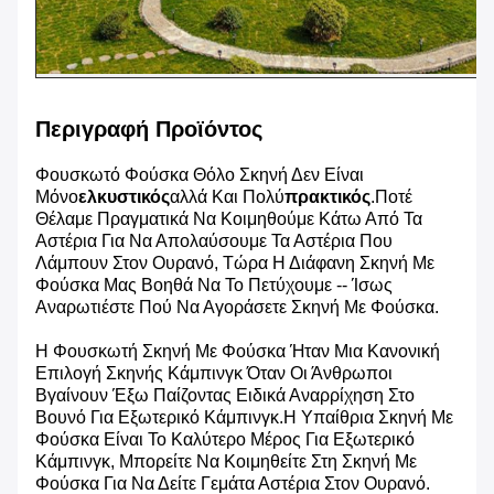
Περιγραφή Προϊόντος
Φουσκωτό Φούσκα Θόλο Σκηνή Δεν Είναι
Μόνο
Ελκυστικός
Αλλά Και Πολύ
Πρακτικός
.Ποτέ
Θέλαμε Πραγματικά Να Κοιμηθούμε Κάτω Από Τα
Αστέρια Για Να Απολαύσουμε Τα Αστέρια Που
Λάμπουν Στον Ουρανό, Τώρα Η Διάφανη Σκηνή Με
Φούσκα Μας Βοηθά Να Το Πετύχουμε -- Ίσως
Αναρωτιέστε Πού Να Αγοράσετε Σκηνή Με Φούσκα.
Η Φουσκωτή Σκηνή Με Φούσκα Ήταν Μια Κανονική
Επιλογή Σκηνής Κάμπινγκ Όταν Οι Άνθρωποι
Βγαίνουν Έξω Παίζοντας Ειδικά Αναρρίχηση Στο
Βουνό Για Εξωτερικό Κάμπινγκ.
Η Υπαίθρια Σκηνή Με
Φούσκα Είναι Το Καλύτερο Μέρος Για Εξωτερικό
Κάμπινγκ, Μπορείτε Να Κοιμηθείτε Στη Σκηνή Με
Φούσκα Για Να Δείτε Γεμάτα Αστέρια Στον Ουρανό.