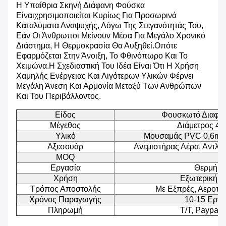
Η Υπαίθρια Σκηνή Διάφανη Φούσκα
Είναι
Χρησιμοποιείται Κυρίως Για Προσωρινά
Καταλύματα Αναψυχής, Λόγω Της Στεγανότητάς Του,
Εάν Οι Άνθρωποι Μείνουν Μέσα Για Μεγάλο Χρονικό
Διάστημα, Η Θερμοκρασία Θα Αυξηθεί.οπότε
Εφαρμόζεται Στην Άνοιξη, Το Φθινόπωρο Και Το
Χειμώνα.Η Σχεδιαστική Του Ιδέα Είναι Ότι Η Χρήση
Χαμηλής Ενέργειας Και Λιγότερων Υλικών Φέρνει
Μεγάλη Άνεση Και Αρμονία Μεταξύ Των Ανθρώπων
Και Του Περιβάλλοντος.
Είδος
Φουσκωτό Διαφαν
Μέγεθος
Διάμετρος 4μ
Υλικό
Μουσαμάς PVC 0,6mm
Αξεσουάρ
Ανεμιστήρας Αέρα, Αντλία
MOQ
1
Εργασία
Θερμή Σ
Χρήση
Εξωτερική Σ
Τρόπος Αποστολής
Με Εξπρές, Αεροπο
Χρόνος Παραγωγής
10-15 Εργά
Πληρωμή
T/T, Paypal,