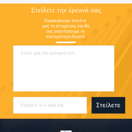
Στείλετε την έρευνά σας
Παρακαλούμε στείλτε 
μας το αίτημά σας και θα 
σας απαντήσουμε το 
συντομότερο δυνατό.
Στείλετε