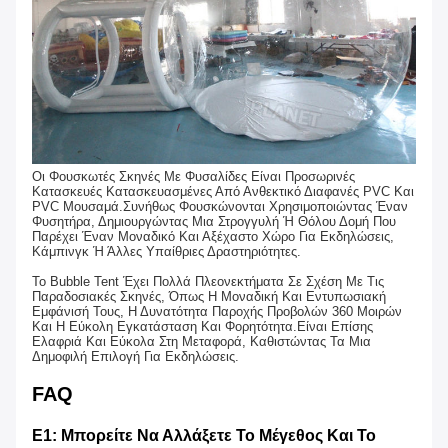
Οι Φουσκωτές Σκηνές Με Φυσαλίδες Είναι Προσωρινές
Κατασκευές Κατασκευασμένες Από Ανθεκτικό Διαφανές PVC Και
PVC Μουσαμά.Συνήθως Φουσκώνονται Χρησιμοποιώντας Έναν
Φυσητήρα, Δημιουργώντας Μια Στρογγυλή Ή Θόλου Δομή Που
Παρέχει Έναν Μοναδικό Και Αξέχαστο Χώρο Για Εκδηλώσεις,
Κάμπινγκ Ή Άλλες Υπαίθριες Δραστηριότητες.
Το Bubble Tent Έχει Πολλά Πλεονεκτήματα Σε Σχέση Με Τις
Παραδοσιακές Σκηνές, Όπως Η Μοναδική Και Εντυπωσιακή
Εμφάνισή Τους, Η Δυνατότητα Παροχής Προβολών 360 Μοιρών
Και Η Εύκολη Εγκατάσταση Και Φορητότητα.Είναι Επίσης
Ελαφριά Και Εύκολα Στη Μεταφορά, Καθιστώντας Τα Μια
Δημοφιλή Επιλογή Για Εκδηλώσεις.
FAQ
Ε1: Μπορείτε Να Αλλάξετε Το Μέγεθος Και Το