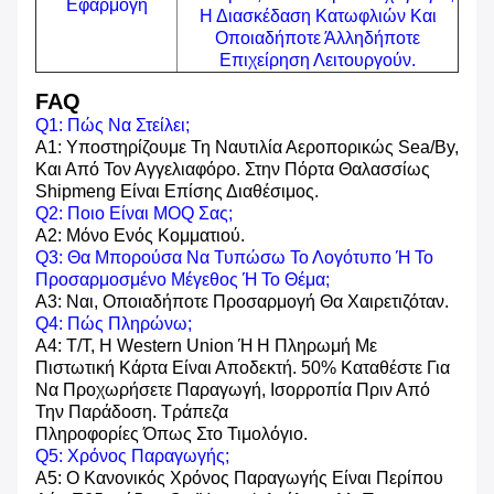
Εφαρμογή
Η Διασκέδαση Κατωφλιών Και
Οποιαδήποτε Άλληδήποτε
Επιχείρηση Λειτουργούν.
FAQ
Q1: Πώς Να Στείλει;
Α1: Υποστηρίζουμε Τη Ναυτιλία Αεροπορικώς Sea/by,
Και Από Τον Αγγελιαφόρο. Στην Πόρτα Θαλασσίως
Shipmeng Είναι Επίσης Διαθέσιμος.
Q2: Ποιο Είναι MOQ Σας;
A2: Μόνο Ενός Κομματιού.
Q3: Θα Μπορούσα Να Τυπώσω Το Λογότυπο Ή Το
Προσαρμοσμένο Μέγεθος Ή Το Θέμα;
A3: Ναι, Οποιαδήποτε Προσαρμογή Θα Χαιρετιζόταν.
Q4: Πώς Πληρώνω;
A4: T/T, Η Western Union Ή Η Πληρωμή Με
Πιστωτική Κάρτα Είναι Αποδεκτή. 50% Καταθέστε Για
Να Προχωρήσετε Παραγωγή, Ισορροπία Πριν Από
Την Παράδοση. Τράπεζα
Πληροφορίες Όπως Στο Τιμολόγιο.
Q5: Χρόνος Παραγωγής;
A5: Ο Κανονικός Χρόνος Παραγωγής Είναι Περίπου