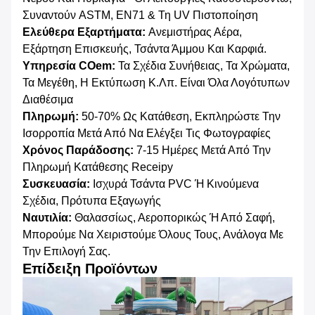
Συναντούν ASTM, EN71 & Τη UV Πιστοποίηση
Ελεύθερα Εξαρτήματα:
Ανεμιστήρας Αέρα,
Εξάρτηση Επισκευής, Τσάντα Άμμου Και Καρφιά.
Υπηρεσία COem:
Τα Σχέδια Συνήθειας, Τα Χρώματα,
Τα Μεγέθη, Η Εκτύπωση Κ.λπ. Είναι Όλα Λογότυπων
Διαθέσιμα
Πληρωμή:
50-70% Ως Κατάθεση, Εκπληρώστε Την
Ισορροπία Μετά Από Να Ελέγξει Τις Φωτογραφίες
Χρόνος Παράδοσης:
7-15
Ημέρες Μετά Από Την
Πληρωμή Κατάθεσης Receipy
Συσκευασία:
Ισχυρά Τσάντα PVC Ή Κινούμενα
Σχέδια, Πρότυπα Εξαγωγής
Ναυτιλία:
Θαλασσίως, Αεροπορικώς Ή Από Σαφή,
Μπορούμε Να Χειριστούμε Όλους Τους, Ανάλογα Με
Την Επιλογή Σας.
Επίδειξη Προϊόντων