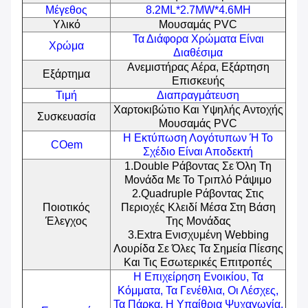
Μέγεθος
8.2ML*2.7MW*4.6MH
Υλικό
Μουσαμάς PVC
Τα Διάφορα Χρώματα Είναι
Χρώμα
Διαθέσιμα
Ανεμιστήρας Αέρα, Εξάρτηση
Εξάρτημα
Επισκευής
Τιμή
Διαπραγμάτευση
Χαρτοκιβώτιο Και Υψηλής Αντοχής
Συσκευασία
Μουσαμάς PVC
Η Εκτύπωση Λογότυπων Ή Το
COem
Σχέδιο Είναι Αποδεκτή
1.Double Ράβοντας Σε Όλη Τη
Μονάδα Με Το Τριπλό Ράψιμο
2.Quadruple Ράβοντας Στις
Ποιοτικός
Περιοχές Κλειδί Μέσα Στη Βάση
Έλεγχος
Της Μονάδας
3.Extra Ενισχυμένη Webbing
Λουρίδα Σε Όλες Τα Σημεία Πίεσης
Και Τις Εσωτερικές Επιτροπές
Η Επιχείρηση Ενοικίου, Τα
Κόμματα, Τα Γενέθλια, Οι Λέσχες,
Τα Πάρκα, Η Υπαίθρια Ψυχαγωγία,