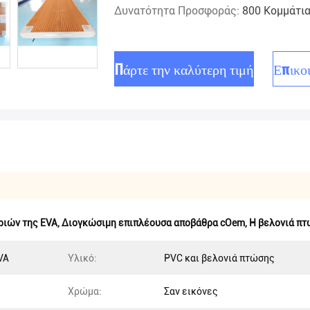
Δυνατότητα Προσφοράς:
800 Κομμάτι
Πάρτε την καλύτερη τιμή
Επικο
ριών της EVA
,
Διογκώσιμη επιπλέουσα αποβάθρα cOem
,
Η βελονιά πτ
VA
Υλικό:
PVC και βελονιά πτώσης
Χρώμα:
Σαν εικόνες