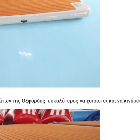
των της Οξφόρδης  ευκολότερος να χειριστεί και να κινήσε