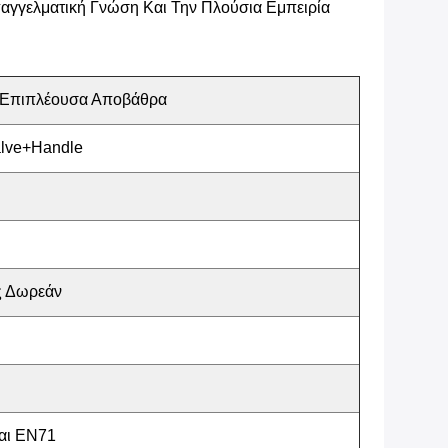
αγγελματική Γνώση Και Την Πλούσια Εμπειρία
 Επιπλέουσα Αποβάθρα
ve+Handle
ς Δωρεάν
Και EN71