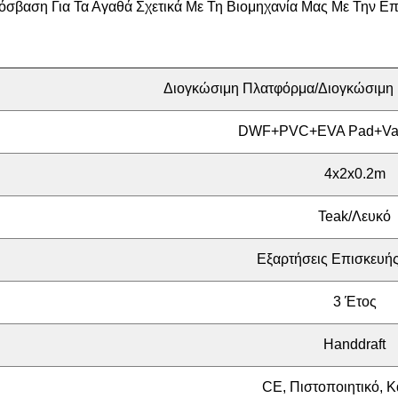
σβαση Για Τα Αγαθά Σχετικά Με Τη Βιομηχανία Μας Με Την Επ
Διογκώσιμη Πλατφόρμα/διογκώσιμη
DWF+PVC+EVA Pad+Val
4x2x0.2m
Teak/λευκό
Εξαρτήσεις Επισκευή
3 Έτος
Handdraft
CE, Πιστοποιητικό, 