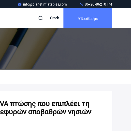
info@planetinflatables.com
86-20-86210174
Απόσπασμα
Greek
VA πτώσης που επιπλέει τη
γεφυρών αποβαθρών νησιών