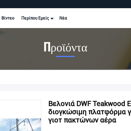
Βίντεο
Περίπου Εμείς
Νέα
Προϊόντα
Βελονιά DWF Teakwood E
διογκώσιμη πλατφόρμα 
γιοτ πακτώνων αέρα