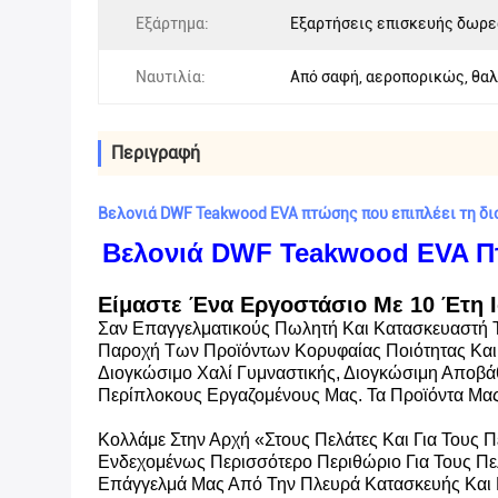
Εξάρτημα:
Εξαρτήσεις επισκευής δωρε
Ναυτιλία:
Από σαφή, αεροπορικώς, θα
Περιγραφή
Βελονιά DWF Teakwood EVA πτώσης που επιπλέει τη 
Βελονιά DWF Teakwood EVA Π
Είμαστε Ένα Εργοστάσιο Με 10 Έτη Ι
Σαν Επαγγελματικούς Πωλητή Και Κατασκευαστή Τ
Παροχή Των Προϊόντων Κορυφαίας Ποιότητας Και 
Διογκώσιμο Χαλί Γυμναστικής, Διογκώσιμη Αποβά
Περίπλοκους Εργαζομένους Μας. Τα Προϊόντα Μας
Κολλάμε Στην Αρχή «στους Πελάτες Και Για Τους 
Ενδεχομένως Περισσότερο Περιθώριο Για Τους Πελ
Επάγγελμά Μας Από Την Πλευρά Κατασκευής Και Κ