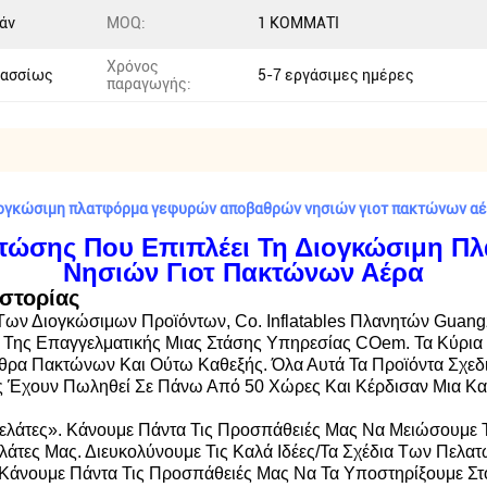
άν
MOQ:
1 ΚΟΜΜΑΤΙ
Χρόνος
λασσίως
5-7 εργάσιμες ημέρες
παραγωγής:
διογκώσιμη πλατφόρμα γεφυρών αποβαθρών νησιών γιοτ πακτώνων α
τώσης Που Επιπλέει Τη Διογκώσιμη 
Νησιών Γιοτ Πακτώνων Αέρα
στορίας
ων Διογκώσιμων Προϊόντων, Co. Inflatables Πλανητών Guang
Της Επαγγελματικής Μιας Στάσης Υπηρεσίας COem. Τα Κύρια 
θρα Πακτώνων Και Ούτω Καθεξής. Όλα Αυτά Τα Προϊόντα Σχεδι
 Έχουν Πωληθεί Σε Πάνω Από 50 Χώρες Και Κέρδισαν Μια Καλ
Πελάτες». Κάνουμε Πάντα Τις Προσπάθειές Μας Να Μειώσουμε 
άτες Μας. Διευκολύνουμε Τις Καλά Ιδέες/τα Σχέδια Των Πελα
άνουμε Πάντα Τις Προσπάθειές Μας Να Τα Υποστηρίξουμε Στο