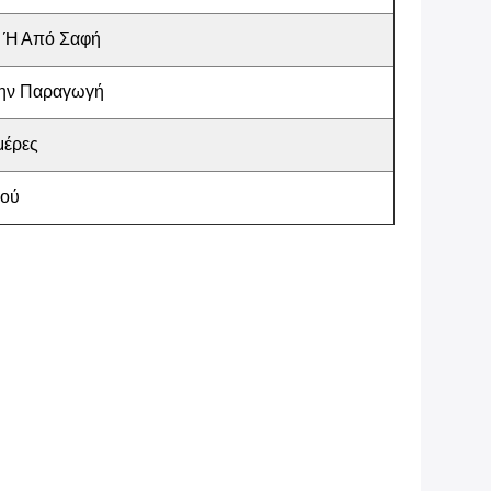
 Ή Από Σαφή
Την Παραγωγή
μέρες
ρού