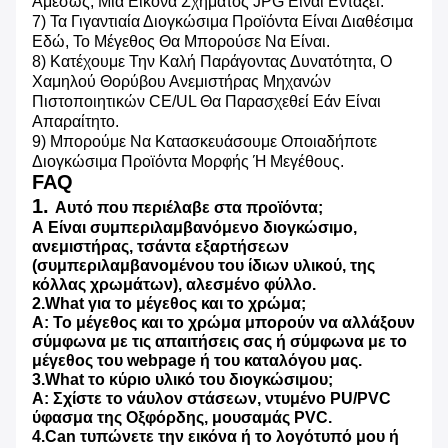
Αμέσως, Μια Εικόνα Σχήματος JPG Είναι Εντάξει.
7) Τα Γιγαντιαία Διογκώσιμα Προϊόντα Είναι Διαθέσιμα
Εδώ, Το Μέγεθος Θα Μπορούσε Να Είναι.
8) Κατέχουμε Την Καλή Παράγοντας Δυνατότητα, Ο
Χαμηλού Θορύβου Ανεμιστήρας Μηχανών
Πιστοποιητικών CE/UL Θα Παρασχεθεί Εάν Είναι
Απαραίτητο.
9) Μπορούμε Να Κατασκευάσουμε Οποιαδήποτε
Διογκώσιμα Προϊόντα Μορφής Ή Μεγέθους.
FAQ
1.
Αυτό που περιέλαβε στα προϊόντα;
Α Είναι συμπεριλαμβανόμενο διογκώσιμο,
ανεμιστήρας, τσάντα εξαρτήσεων
(συμπεριλαμβανομένου του ίδιων υλικού, της
κόλλας χρωμάτων), αλεσμένο φύλλο.
2.What για το μέγεθος και το χρώμα;
Α: Το μέγεθος και το χρώμα μπορούν να αλλάξουν
σύμφωνα με τις απαιτήσεις σας ή σύμφωνα με το
μέγεθος του webpage ή του καταλόγου μας.
3.What το κύριο υλικό του διογκώσιμου;
Α: Σχίστε το νάυλον στάσεων, ντυμένο PU/PVC
ύφασμα της Οξφόρδης, μουσαμάς PVC.
4.Can τυπώνετε την εικόνα ή το λογότυπό μου ή