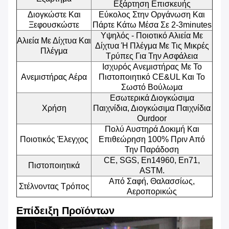
Εξάρτηση Επισκευής
Διογκώστε Και
Εύκολος Στην Οργάνωση Και
Ξεφουσκώστε
Πάρτε Κάτω Μέσα Σε 2-3minutes
Υψηλός - Ποιοτικό Αλιεία Με
Αλιεία Με Δίχτυα Και
Δίχτυα Ή Πλέγμα Με Τις Μικρές
Πλέγμα
Τρύπες Για Την Ασφάλεια
Ισχυρός Ανεμιστήρας Με Το
Ανεμιστήρας Αέρα
Πιστοποιητικό CE&UL Και Το
Σωστό Βούλωμα
Εσωτερικά Διογκώσιμα
Χρήση
Παιχνίδια, Διογκώσιμα Παιχνίδια
Ourdoor
Πολύ Αυστηρά Δοκιμή Και
Ποιοτικός Έλεγχος
Επιθεώρηση 100% Πριν Από
Την Παράδοση
CE, SGS, En14960, En71,
Πιστοποιητικά
ASTM.
Από Σαφή, Θαλασσίως,
Στέλνοντας Τρόπος
Αεροπορικώς
Επίδειξη Προϊόντων