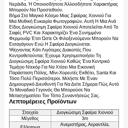
Νεράιδα, Ή Οποιοσδήποτε Άλλοσδήποτε Χαρακτήρας
Μπορούν Να Προστεθούν.
Βήμα Στο Μαγικό Κόσμο Μιας Σφαίρας Χιονιού Για
Μια Μυθική Ευκαιρία Φωτογραφιών. Αυτή Η Μια Ανά
Είδος Διογκώσιμη Σφαίρα Χιονιού Αποτελείται Από Το
Σαφές PVC Και Χαρακτηρίζει Ένα Συνημμένο
Φερμουάρ Έτσι Ώστε Οι Φιλοξενούμενοι Μπορούν Να
Εισαγάγουν Ενώ Η Σφαίρα Διογκώνεται.
Ψάχνοντας Κάτι Λιγότερες Διακοπές Που
Κεντροθετούνται; Έχουμε Χρησιμοποιήσει Τη
Διογκώσιμη Σφαίρα Χιονιού Καθώς Ένα Κεντρικό
Τεμάχιο Ντεκόρ Για Να Χτίσει Μια Εικονική
Παράσταση Πόλης, Μίνι-Χορευτές Εκθέτει, Santa Και
Τόσο Πολύ Περισσότεροι. Μιλήστε Με Έναν
Δημιουργικό Διευθυντή Για Να Δείτε Σήμερα Πώς Αυτό
Το Μοναδικό Γεγονός Θα Μπορούσε Να
Μετασχηματίσει Τον Τόπο Συναντήσεώς Σας.
Λεπτομέρειες Προϊόντων
Στοιχείο
Διογκώσιμη Σφαίρα Χιονιού
Μέγεθος
3m
Ανεμιστήρας, Αεραντλία,
Εξάρτημα