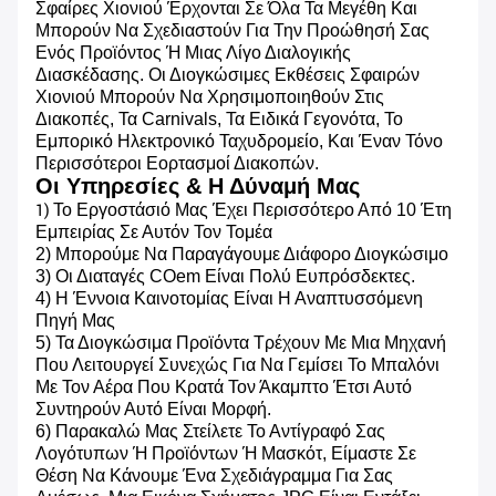
Σφαίρες Χιονιού Έρχονται Σε Όλα Τα Μεγέθη Και
Μπορούν Να Σχεδιαστούν Για Την Προώθησή Σας
Ενός Προϊόντος Ή Μιας Λίγο Διαλογικής
Διασκέδασης. Οι Διογκώσιμες Εκθέσεις Σφαιρών
Χιονιού Μπορούν Να Χρησιμοποιηθούν Στις
Διακοπές, Τα Carnivals, Τα Ειδικά Γεγονότα, Το
Εμπορικό Ηλεκτρονικό Ταχυδρομείο, Και Έναν Τόνο
Περισσότεροι Εορτασμοί Διακοπών.
Οι Υπηρεσίες & Η Δύναμή Μας
Το Εργοστάσιό Μας Έχει Περισσότερο Από 10 Έτη
1)
Εμπειρίας Σε Αυτόν Τον Τομέα
2) Μπορούμε Να Παραγάγουμε Διάφορο Διογκώσιμο
3) Οι Διαταγές COem Είναι Πολύ Ευπρόσδεκτες.
4) Η Έννοια Καινοτομίας Είναι Η Αναπτυσσόμενη
Πηγή Μας
5) Τα Διογκώσιμα Προϊόντα Τρέχουν Με Μια Μηχανή
Που Λειτουργεί Συνεχώς Για Να Γεμίσει Το Μπαλόνι
Με Τον Αέρα Που Κρατά Τον Άκαμπτο Έτσι Αυτό
Συντηρούν Αυτό Είναι Μορφή.
6) Παρακαλώ Μας Στείλετε Το Αντίγραφό Σας
Λογότυπων Ή Προϊόντων Ή Μασκότ, Είμαστε Σε
Θέση Να Κάνουμε Ένα Σχεδιάγραμμα Για Σας