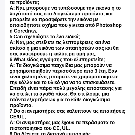
τα προϊόντα;
Α: Ναι, μπορούμε να τυπώσουμε την εικόνα ή το
λογότυπό σας στα διογκώσιμα προϊόντα, και
μπορείτε να προσφέρετε την εικόνα με
οποιοδήποτε σχήμα που γίνεται από Photoshop
ή Coredraw.
5.Can σχεδιάζετε το ένα ειδικά;
Α: Ναι, μας στείλετε τις λεπτομέρειες και ένα
σκίτσο ή μια εικόνα των απαιτήσεών σας και θα
σας αναφέρουμε η καλύτερη τιμή μας.
6.What είδος εγγύησης που εξυπηρετείτε;
Α: Τα διογκώσιμα παιχνίδια μας μπορούν να
χρησιμοποιηθούν περισσότερο από 3 έτη. Εάν
είναι χαλασμένο, μπορείτε να χρησιμοποιήσετε
την κόλλα και το υλικό για να το επισκευάσετε.
Επειδή είναι πάρα πολύ μεγάλης απόστασης για
να στείλει τα αγαθά πίσω. Θα στείλουμε μια
τσάντα εξαρτήσεων για το κάθε διογκώσιμα
προϊόντα.
7.Do οι ανεμιστήρες σας καλύπτουν τις απαιτήσεις
CE/UL;
Α: Οι ανεμιστήρες μας έχουν τα περάσματα το
πιστοποιητικό του CE, UL.
8.Do δέχεστε τη διαταγή εμπορικής