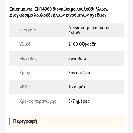
Επισημαίνω:
EN14960 διογκώσιμο λουλούδι ήλιων
,
Διογκώσιμο λουλούδι ήλιων κινούμενων σχεδίων
Διογκώσιμο λουλούδι
στοιχείο:
ήλιων
Υλικό:
210D Οξφόρδη
Μέγεθος:
Συνήθεια
Χρώμα:
Σαν εικόνες
MOQ:
1 κομμάτι
Χρόνος παραγωγής:
5-7 ημέρες
Περιγραφή