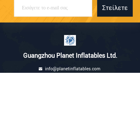
Στείλετε
Guangzhou Planet Inflatables Ltd.
info@planetinflatables.com
86-20-86210174
Οικοδόμηση Α, ανατολικός
δρόμος 8 ChangGang, πόλη
JiangGao, περιοχή BaiYun,
510450, Guangzhou, Κίνα
Κίνα Καλή ποιότητα διαφήμιση φουσκωτά τέντα Προμηθευτής. 2026