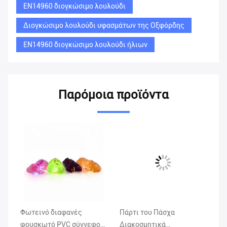
EN14960 διογκώσιμο λουλούδι
Διογκώσιμο λουλούδι υφασμάτων της Οξφόρδης
EN14960 διογκώσιμο λουλούδι ήλιων
Παρόμοια προϊόντα
Φωτεινό διαφανές
Πάρτι του Πάσχα
Πρ
φουσκωτό PVC σύννεφο
Διακοσμητικά
μπ