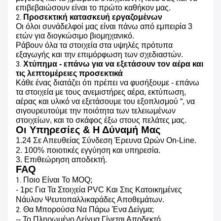
επιβεβαιώσουν είναι το πρώτο καθήκον μας.
Προσεκτική κατασκευή εργαζομένων
2.
Οι όλοι συνάδελφοί μας είναι πάνω από εμπειρία 3
ετών για διογκώσιμο βιομηχανικό.
Ράβουν όλα τα στοιχεία στα υψηλές πρότυπα
εξαγωγής και την επιμόρφωση των σχεδιαστών.
Χτύπημα - επάνω για να εξετάσουν τον αέρα και
3.
τις λεπτομέρειες προσεκτικά
Κάθε ένας διατάζει ότι πρέπει να φυσήξουμε - επάνω
τα στοιχεία με τους ανεμιστήρες αέρα, εκτύπωση,
αέρας και υλικό να εξετάσουμε του εξοπλισμού “, να
σιγουρευτούμε την ποιότητα των τελειωμένων
στοιχείων, και το σκάφος έξω στους πελάτες μας.
Οι Υπηρεσίες & Η Δύναμή Μας
1.24 Σε Απευθείας Σύνδεση Έρευνα Ωρών On-Line.
2. 100% ποιοτικές εγγύηση και υπηρεσία.
3. Επιθεώρηση αποδεκτή.
FAQ
Ποιο Είναι Το MOQ;
1.
- 1pc Για Τα Στοιχεία PVC Και Στις Κατοικημένες
Νάυλον Ψευτοπαλλικαράδες Αποθεμάτων.
Θα Μπορούσα Να Πάρω Ένα Δείγμα;
2.
-- Το Πληρωμένο Δείγμα Γίνεται Αποδεκτό.