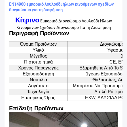
EN14960 εμπορικό λουλούδι ήλιων κινούμενων σχεδίων
διογκώσιμο για τη διαφήμιση
Κίτρινο
Εμπορικό Διογκώσιμο Λουλούδι Ήλιων
Κινούμενων Σχεδίων Διογκώσιμο Για Τη Διαφήμιση
Περιγραφή Προϊόντων
Όνομα Προϊόντων
Διογκώσιμα Κ
Υλικό
Ύφασμα Τ
Μέγεθος
Συ
Πιστοποιητικά
CE, EN7
Χρόνος Παραγωγής
Εξαρτηθείτε Από Το Si
Εξουσιοδότηση
1years Εξουσιοδότη
Ναυτιλία
Θαλασσίως, Αερ
Λογότυπο
Μπορέστε Να Προσαρμόσε
Τεχνολογία
Διπλό Ράψιμο Μ
Εμπορικός Όρος
EXW, ΑΛΥΣΊΔΑ ΡΟΛ
Επίδειξη Προϊόντων