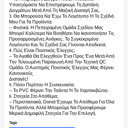
Υποσχόμαστε Να Επιστρέψουμε Τη Δαπάνη
Δειγμάτων Μετά Από Τη Μαζική Διαταγή Σας.
Θα Μπορούσα Να Έχω Το Λογότυπο Ή Το Σχέδιό
3.
Μου Για Τα Προϊόντα;
-- Φυσικά. Η Πεπειραμένη Ομάδα Σχεδίου Μας
Μπορεί Καλύτερα Να Βοηθήσει Να Ικανοποιήσει Τις
Προσαρμοσμένες Ανάγκες. Το Συγκεκριμένα
Λογότυπο Και Το Σχέδιό Σας Γίνονται Αποδεκτά.
Πώς Είναι Ποιοτικός Έλεγχος;
4.
-- Τα Αγαθά Θα Ελεγχθούν Ένα Προς Ένα Μετά Από
Την Τελειωμένη Παραγωγή Από Την Τεχνική QC
Ομάδα. Ο Αυστηρός Ποιοτικός Έλεγχος Μας Φέρνει
Κανονικούς
Διαταγές!
Πόσο Περίπου Η Συσκευασία;
5.
-- Το PVC Φέρνει Την Τσάντα Ή Το Χαρτοκιβώτιο.
Στοιχεία Στο Απόθεμα;
6.
-- Περιστασιακά, Donot Έχουμε Το Απόθεμα Για Όλα
Τα Προϊόντα. Αλλά Μπορούμε Να Προσφέρουμε
Μερικά Δημοφιλή Στοιχεία Για Την Επιλογή.
Tags: