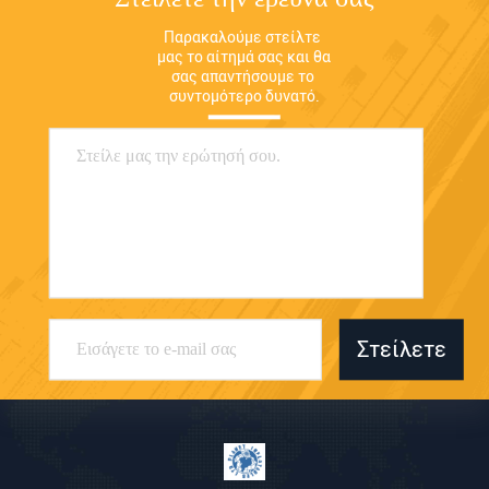
Παρακαλούμε στείλτε 
μας το αίτημά σας και θα 
σας απαντήσουμε το 
συντομότερο δυνατό.
Στείλετε