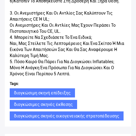
6)Κατόπιν Το Αποθηκεύστε Στη Δροσερή Και Ξηρά Θέση.
3. Οι Ανεμιστήρες Και Οι Αντλίες Σας Καλύπτουν Τις
Απαιτήσεις CE Ή UL;
Οι Ανεμιστήρες Και Οι Αντλίες Μας Έχουν Περάσει Το
Πιστοποιητικό Του CE, UL.
4. Μπορείτε Να Σχεδιάσετε Το Ένα Ειδικά;
Ναι, Μας Στείλετε Τις Λεπτομέρειες Και Ένα Σκίτσο Ή Μια
Εικόνα Των Απαιτήσεών Σας Και Θα Σας Αναφέρουμε Η
Καλύτερη Τιμή Μας.
5. Πόσο Καιρό Θα Πάρει Για Να Διογκώσει Inflatables;
Μόνο Η Ανάγκη Ένα Πρόσωπο Για Να Διογκώσει Και Ο
Χρόνος Είναι Περίπου 5 Λεπτά.
Tags:
διογκώσιμη σκηνή επίδειξης
διογκώσιμες σκηνές έκθεσης
διογκώσιμες σκηνές οικογενειακής στρατοπέδευσης