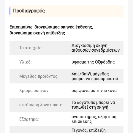
Προδιαγραφές
Επισημαίνω:
διογκώσιμες σκηνές έκθεσης
,
διογκώσιμη σκηνή επίδειξης
Διογκώσιμη σκηνή
Το στοιχείο:
αιθουσών συνεδριάσεων
Υλικό:
ύφασμα της Οξφόρδης
4mL*3mW, μέγεθος
Μέγεθος προϊόντος:
μπορεί να προσαρμοστεί.
Χρώμα σκηνών:
σύμφωνα με την εικόνα
Το λογότυπο μπορεί να
εκτύπωση λογότυπου:
τυπωθεί στη σκηνή
ανεμιστήρας, εξάρτηση
Εξάρτημα:
επισκευής
Γεγονός, επίδειξη,