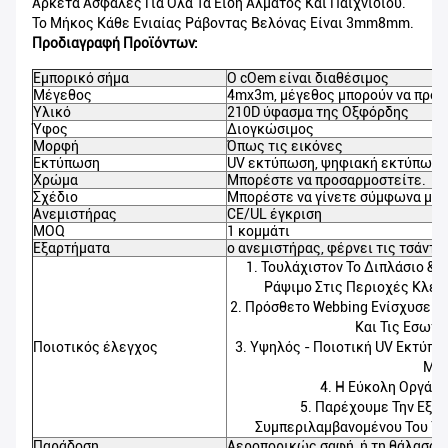
Αρκετά Ασφαλές Για Όλα Τα Είδη Άλματος Και Παιχνιδιού.
Το Μήκος Κάθε Ενιαίας Ράβοντας Βελόνας Είναι 3mm8mm.
Προδιαγραφή Προϊόντων:
Εμπορικό σήμα
Ο cOem είναι διαθέσιμος
Μέγεθος
4mx3m, μέγεθος μπορούν να προσ
Υλικό
210D ύφασμα της Οξφόρδης
Ύφος
Διογκώσιμος
Μορφή
Όπως τις εικόνες
Εκτύπωση
UV εκτύπωση, ψηφιακή εκτύπωση,
Χρώμα
Μπορέστε να προσαρμοστείτε.
Σχέδιο
Μπορέστε να γίνετε σύμφωνα με τ
Ανεμιστήρας
CE/UL έγκριση
MOQ
1 κομμάτι
Εξαρτήματα
ο ανεμιστήρας, φέρνει τις τσάντε
1. Τουλάχιστον Το Διπλάσιο & 
Ράψιμο Στις Περιοχές Κλει
2. Πρόσθετο Webbing Ενίσχυσε Τη
Και Τις Εσωτε
Ποιοτικός έλεγχος
3. Υψηλός - Ποιοτική UV Εκτύπ
Μετ
4. Η Εύκολη Οργάν
5. Παρέχουμε Την Εξάρ
Συμπεριλαμβανομένου Του Υλι
Παράδοση
Αεροπορικώς σαφή, ή τη θάλασσα