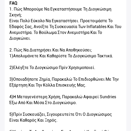
FAQ
1. Πώς Μπορούμε Να Εγκαταστήσουμε Τη Διογκώσιμη
Σκηνή;
Είναι Πολύ Εύκολο Να Εγκαταστήσει. Προετοιμάστε Το
Έδαφός Σας, Ανοίξτε Τη Συσκευασία Των Inflatables Και Του
Ανεμιστήρα. Το Βούλωμα Στον Ανεμιστήρα Και Το
Διογκώνει.
2. Πώς Να Διατηρήσει Και Να Αποθηκεύσει;
1)Απολυμάνετε Και Καθαρίστε Το Διογκώσιμο Τακτικά.
2)Ελέγξτε Το Διογκώσιμο Πρίν Χρησιμοποιεί.
3)Οποιαδήποτε Ζημία, Παρακαλώ Το Επιδιορθώνει Με Την
Εξάρτηση Και Την Κόλλα Επισκευής Μας.
4)Η Μεταγενέστερη Χρήση, Παρακαλώ Αφαιρεί Sundries
Έξω Από Και Μέσα Στο Διογκώσιμο.
5)Πρίν Συσκευάζει, Σιγουρευτείτε Ότι Ο Διογκώσιμος
Είναι Καθαρός Και Ξηρός.