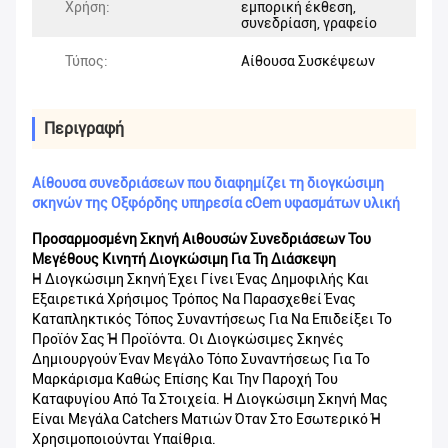
Χρήση:
εμπορική έκθεση,
συνεδρίαση, γραφείο
Τύπος:
Αίθουσα Συσκέψεων
Περιγραφή
Αίθουσα συνεδριάσεων που διαφημίζει τη διογκώσιμη
σκηνών της Οξφόρδης υπηρεσία cOem υφασμάτων υλική
Προσαρμοσμένη Σκηνή Αιθουσών Συνεδριάσεων Του
Μεγέθους Κινητή Διογκώσιμη Για Τη Διάσκεψη
Η Διογκώσιμη Σκηνή Έχει Γίνει Ένας Δημοφιλής Και
Εξαιρετικά Χρήσιμος Τρόπος Να Παρασχεθεί Ένας
Καταπληκτικός Τόπος Συναντήσεως Για Να Επιδείξει Το
Προϊόν Σας Ή Προϊόντα. Οι Διογκώσιμες Σκηνές
Δημιουργούν Έναν Μεγάλο Τόπο Συναντήσεως Για Το
Μαρκάρισμα Καθώς Επίσης Και Την Παροχή Του
Καταφυγίου Από Τα Στοιχεία. Η Διογκώσιμη Σκηνή Μας
Είναι Μεγάλα Catchers Ματιών Όταν Στο Εσωτερικό Ή
Χρησιμοποιούνται Υπαίθρια.