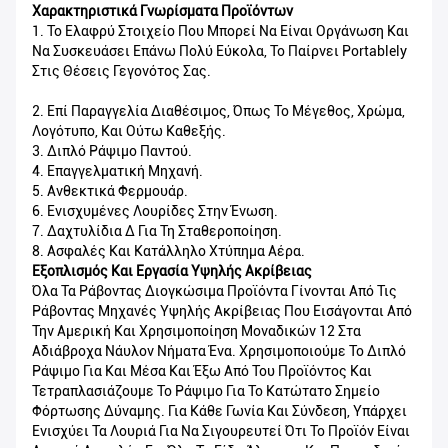
Χαρακτηριστικά Γνωρίσματα Προϊόντων
1. Το Ελαφρύ Στοιχείο Που Μπορεί Να Είναι Οργάνωση Και
Να Συσκευάσει Επάνω Πολύ Εύκολα, Το Παίρνει Portablely
Στις Θέσεις Γεγονότος Σας.
2. Επί Παραγγελία Διαθέσιμος, Όπως Το Μέγεθος, Χρώμα,
Λογότυπο, Και Ούτω Καθεξής.
3. Διπλό Ράψιμο Παντού.
4. Επαγγελματική Μηχανή.
5. Ανθεκτικά Φερμουάρ.
6. Ενισχυμένες Λουρίδες Στην Ένωση.
7. Δαχτυλίδια Δ Για Τη Σταθεροποίηση.
8. Ασφαλές Και Κατάλληλο Χτύπημα Αέρα.
Εξοπλισμός Και Εργασία Υψηλής Ακρίβειας
Όλα Τα Ράβοντας Διογκώσιμα Προϊόντα Γίνονται Από Τις
Ράβοντας Μηχανές Υψηλής Ακρίβειας Που Εισάγονται Από
Την Αμερική Και Χρησιμοποίηση Μοναδικών 12 Στα
Αδιάβροχα Νάυλον Νήματα Ένα. Χρησιμοποιούμε Το Διπλό
Ράψιμο Για Και Μέσα Και Έξω Από Του Προϊόντος Και
Τετραπλασιάζουμε Το Ράψιμο Για Το Κατώτατο Σημείο
Φόρτωσης Δύναμης. Για Κάθε Γωνία Και Σύνδεση, Υπάρχει
Ενισχύει Τα Λουριά Για Να Σιγουρευτεί Ότι Το Προϊόν Είναι