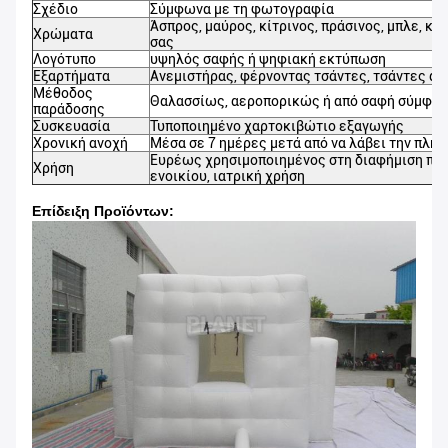
Σχέδιο
Σύμφωνα με τη φωτογραφία
Άσπρος, μαύρος, κίτρινος, πράσινος, μπλε, κό
Χρώματα
σας
Λογότυπο
υψηλός σαφής ή ψηφιακή εκτύπωση
Εξαρτήματα
Ανεμιστήρας, φέρνοντας τσάντες, τσάντες άμμ
Μέθοδος
Θαλασσίως, αεροπορικώς ή από σαφή σύμφων
παράδοσης
Συσκευασία
Τυποποιημένο χαρτοκιβώτιο εξαγωγής
Χρονική ανοχή
Μέσα σε 7 ημέρες μετά από να λάβει την πλη
Ευρέως χρησιμοποιημένος στη διαφήμιση παρο
Χρήση
ενοικίου, ιατρική χρήση
Επίδειξη Προϊόντων: