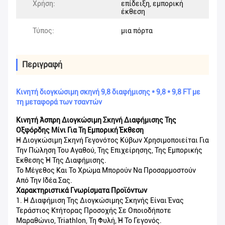
Χρήση:
επίδειξη, εμπορική
έκθεση
Τύπος:
μια πόρτα
Περιγραφή
Κινητή διογκώσιμη σκηνή 9,8 διαφήμισης * 9,8 * 9,8 FT με
τη μεταφορά των τσαντών
Κινητή Άσπρη Διογκώσιμη Σκηνή Διαφήμισης Της
Οξφόρδης Μίνι Για Τη Εμπορική Έκθεση
Η Διογκώσιμη Σκηνή Γεγονότος Κύβων Χρησιμοποιείται Για
Την Πώληση Του Αγαθού, Της Επιχείρησης, Της Εμπορικής
Έκθεσης Ή Της Διαφήμισης.
Το Μέγεθος Και Το Χρώμα Μπορούν Να Προσαρμοστούν
Από Την Ιδέα Σας.
Χαρακτηριστικά Γνωρίσματα Προϊόντων
1. Η Διαφήμιση Της Διογκώσιμης Σκηνής Είναι Ένας
Τεράστιος Κτήτορας Προσοχής Σε Οποιοδήποτε
Μαραθώνιο, Triathlon, Τη Φυλή, Ή Το Γεγονός.