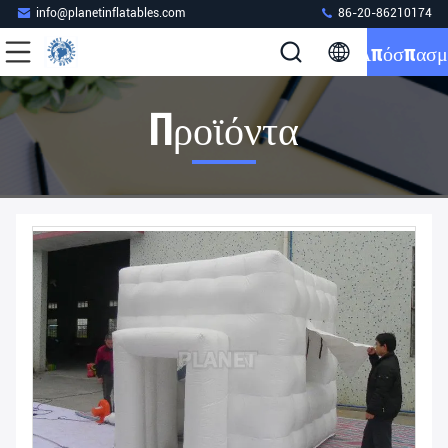
info@planetinflatables.com
86-20-86210174
Απόσπασμ
Προϊόντα