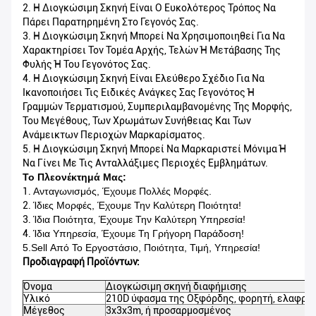
2. Η Διογκώσιμη Σκηνή Είναι Ο Ευκολότερος Τρόπος Να
Πάρει Παρατηρημένη Στο Γεγονός Σας.
3. Η Διογκώσιμη Σκηνή Μπορεί Να Χρησιμοποιηθεί Για Να
Χαρακτηρίσει Τον Τομέα Αρχής, Τελών Ή Μετάβασης Της
Φυλής Ή Του Γεγονότος Σας.
4. Η Διογκώσιμη Σκηνή Είναι Ελεύθερο Σχέδιο Για Να
Ικανοποιήσει Τις Ειδικές Ανάγκες Σας Γεγονότος Ή
Γραμμών Τερματισμού, Συμπεριλαμβανομένης Της Μορφής,
Του Μεγέθους, Των Χρωμάτων Συνήθειας Και Των
Ανάμεικτων Περιοχών Μαρκαρίσματος.
5. Η Διογκώσιμη Σκηνή Μπορεί Να Μαρκαριστεί Μόνιμα Ή
Να Γίνει Με Τις Ανταλλάξιμες Περιοχές Εμβλημάτων.
Το Πλεονέκτημά Μας:
1.
Ανταγωνισμός, Έχουμε Πολλές Μορφές.
2.
Ίδιες Μορφές, Έχουμε Την Καλύτερη Ποιότητα!
3.
Ίδια Ποιότητα, Έχουμε Την Καλύτερη Υπηρεσία!
4.
Ίδια Υπηρεσία, Έχουμε Τη Γρήγορη Παράδοση!
5.Sell Από Το Εργοστάσιο, Ποιότητα, Τιμή, Υπηρεσία!
Προδιαγραφή Προϊόντων:
Όνομα
Διογκώσιμη σκηνή διαφήμισης
Υλικό
210D ύφασμα της Οξφόρδης, φορητή, ελαφριά
Μέγεθος
3x3x3m, ή προσαρμοσμένος