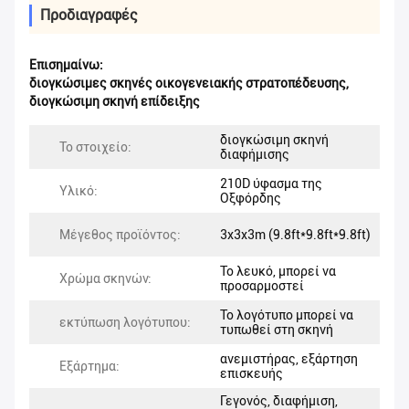
Προδιαγραφές
Επισημαίνω:
διογκώσιμες σκηνές οικογενειακής στρατοπέδευσης
,
διογκώσιμη σκηνή επίδειξης
διογκώσιμη σκηνή
Το στοιχείο:
διαφήμισης
210D ύφασμα της
Υλικό:
Οξφόρδης
Μέγεθος προϊόντος:
3x3x3m (9.8ft*9.8ft*9.8ft)
Το λευκό, μπορεί να
Χρώμα σκηνών:
προσαρμοστεί
Το λογότυπο μπορεί να
εκτύπωση λογότυπου:
τυπωθεί στη σκηνή
ανεμιστήρας, εξάρτηση
Εξάρτημα:
επισκευής
Γεγονός, διαφήμιση,