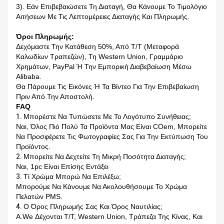
3). Εάν Επιβεβαιώσετε Τη Διαταγή, Θα Κάνουμε Το Τιμολόγιο
Αιτήσεων Με Τις Λεπτομέρειες Διαταγής Και Πληρωμής.
Όροι Πληρωμής:
Δεχόμαστε Την Κατάθεση 50%, Από T/T (μεταφορά
Καλωδίων Τραπεζών), Τη Western Union, Γραμμάριο
Χρημάτων, PayPal Ή Την Εμπορική Διαβεβαίωση Μέσω
Alibaba.
Θα Πάρουμε Τις Εικόνες Ή Τα Βίντεο Για Την Επιβεβαίωση
Πριν Από Την Αποστολή.
FAQ
1.
Μπορέστε Να Τυπώσετε Με Το Λογότυπο Συνήθειας;
Ναι, Όλος Πιό Πολύ Τα Προϊόντα Μας Είναι COem, Μπορείτε
Να Προσφέρετε Τις Φωτογραφίες Σας Για Την Εκτύπωση Του
Προϊόντος.
2.
Μπορείτε Να Δεχτείτε Τη Μικρή Ποσότητα Διαταγής;
Ναι, 1pc Είναι Επίσης Εντάξει
3.
Τί Χρώμα Μπορώ Να Επιλέξω;
Μπορούμε Να Κάνουμε Να Ακολουθήσουμε Το Χρώμα
Πελατών PMS.
4.
Ο Όρος Πληρωμής Σας Και Όρος Ναυτιλίας;
A.We Δέχονται T/T, Western Union, Τράπεζα Της Κίνας, Και