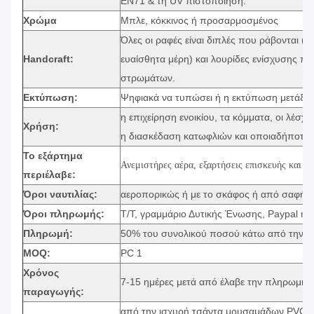
EN71 & τη UV πιστοποίηση.
Χρώμα
Μπλε, κόκκινος ή προσαρμοσμένος
Όλες οι ραφές είναι διπλές που ράβονται (τ
Handcraft:
ευαίσθητα μέρη) και λουρίδες ενίσχυσης πο
στρωμάτων.
Εκτύπωση:
Ψηφιακά να τυπώσει ή η εκτύπωση μετάξι-ο
η επιχείρηση ενοικίου, τα κόμματα, οι λέσχ
Χρήση:
η διασκέδαση κατωφλιών και οποιαδήποτε 
Το εξάρτημα
Ανεμιστήρες αέρα, εξαρτήσεις επισκευής και α
περιέλαβε:
Όροι ναυτιλίας:
αεροπορικώς ή με το σκάφος ή από σαφή
Όροι πληρωμής:
T/T, γραμμάριο Δυτικής Ένωσης, Paypal ή 
Πληρωμή:
50% του συνολικού ποσού κάτω από την πλ
MOQ:
PC 1
Χρόνος
7-15 ημέρες μετά από έλαβε την πληρωμή.
παραγωγής:
από την ισχυρή τσάντα μουσαμάδων PVC γι