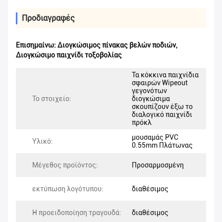
Προδιαγραφές
Επισημαίνω:
Διογκώσιμος πίνακας βελών ποδιών
,
Διογκώσιμο παιχνίδι τοξοβολίας
Τα κόκκινα παιχνίδια
σφαιρών Wipeout
γεγονότων
Το στοιχείο:
διογκώσιμα
σκουπίζουν έξω το
διαλογικό παιχνίδι
πρόκλ
μουσαμάς PVC
Υλικό:
0.55mm Πλάτωνας
Μέγεθος προϊόντος:
Προσαρμοσμένη
εκτύπωση λογότυπου:
διαθέσιμος
Η προειδοποίηση τραγουδά:
διαθέσιμος