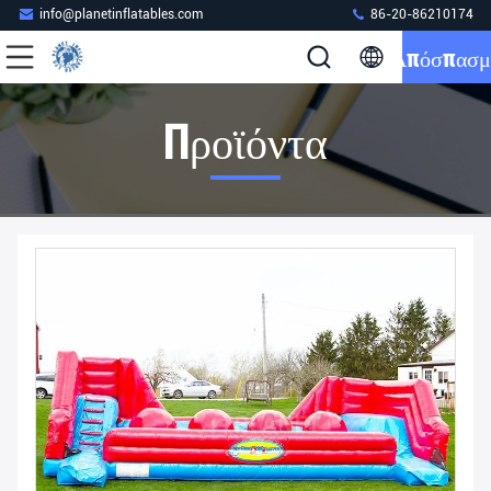
info@planetinflatables.com
86-20-86210174
Απόσπασμ
Προϊόντα