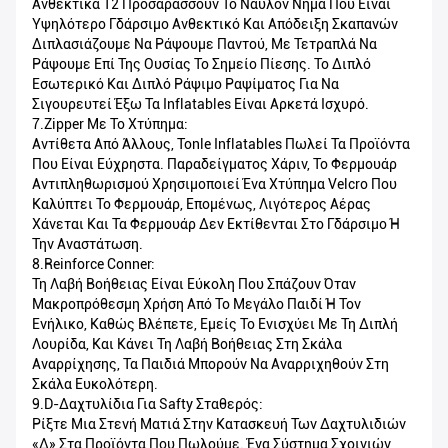
Ανθεκτικά 12 Προσαράσσουν Το Νάυλον Νήμα Που Είναι
Υψηλότερο Γδάρσιμο Ανθεκτικό Και Απόδειξη Σκαπανών
Διπλασιάζουμε Να Ράψουμε Παντού, Με Τετραπλά Να
Ράψουμε Επί Της Ουσίας Το Σημείο Πίεσης. Το Διπλό
Εσωτερικό Και Διπλό Ράψιμο Ραψίματος Για Να
Σιγουρευτεί Έξω Τα Inflatables Είναι Αρκετά Ισχυρό.
7.Zipper Με Το Χτύπημα:
Αντίθετα Από Άλλους, Tonle Inflatables Πωλεί Τα Προϊόντα
Που Είναι Εύχρηστα. Παραδείγματος Χάριν, Το Φερμουάρ
Αντιπληθωρισμού Χρησιμοποιεί Ένα Χτύπημα Velcro Που
Καλύπτει Το Φερμουάρ, Επομένως, Λιγότερος Αέρας
Χάνεται Και Τα Φερμουάρ Δεν Εκτίθενται Στο Γδάρσιμο Ή
Την Αναστάτωση.
8.Reinforce Conner:
Τη Λαβή Βοήθειας Είναι Εύκολη Που Σπάζουν Όταν
Μακροπρόθεσμη Χρήση Από Το Μεγάλο Παιδί Ή Τον
Ενήλικο, Καθώς Βλέπετε, Εμείς Το Ενισχύει Με Τη Διπλή
Λουρίδα, Και Κάνει Τη Λαβή Βοήθειας Στη Σκάλα
Αναρρίχησης, Τα Παιδιά Μπορούν Να Αναρριχηθούν Στη
Σκάλα Ευκολότερη.
9.D-Δαχτυλίδια Για Safty Σταθερός:
Ρίξτε Μια Στενή Ματιά Στην Κατασκευή Των Δαχτυλιδιών
«δ» Στα Προϊόντα Που Πωλούμε. Ένα Σύστημα Σχοινιών