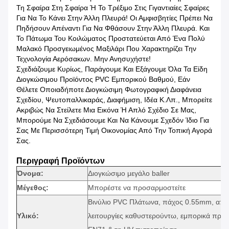
Τη Σφαίρα Στη Σφαίρα Ή Το Τρέξιμο Στις Γιγαντιαίες Σφαίρες
Για Να Το Κάνει Στην Άλλη Πλευρά! Οι Αμφισβητίες Πρέπει Να
Πηδήσουν Απέναντι Για Να Φθάσουν Στην Άλλη Πλευρά. Και
Το Πάτωμα Του Κοιλώματος Προστατεύεται Από Ένα Πολύ
Μαλακό Προσγειωμένος Μαξιλάρι Που Χαρακτηρίζει Την
Τεχνολογία Αερόσακων. Μην Ανησυχήστε!
Σχεδιάζουμε Κυρίως, Παράγουμε Και Εξάγουμε Όλα Τα Είδη
Διογκώσιμου Προϊόντος PVC Εμπορικού Βαθμού, Εάν
Θέλετε Οποιαδήποτε Διογκώσιμη Φωτογραφική Διαφάνεια
Σχεδίου, Ψευτοπαλλικαράς, Διαφήμιση, Ιδέα Κ.λπ., Μπορείτε
Ακριβώς Να Στείλετε Μια Εικόνα Ή Απλό Σχέδιο Σε Μας,
Μπορούμε Να Σχεδιάσουμε Και Να Κάνουμε Σχεδόν Ίδιο Για
Σας Με Περισσότερη Τιμή Οικονομίας Από Την Τοπική Αγορά
Σας.
Περιγραφή Προϊόντων
Όνομα:
Διογκώσιμο μεγάλο baller
Μέγεθος:
Μπορέστε να προσαρμοστείτε
Βινύλιο PVC Πλάτωνα, πάχος 0.55mm, απόδε
Υλικό:
λειτουργίες καθυστερούντω, εμπορικά πρ