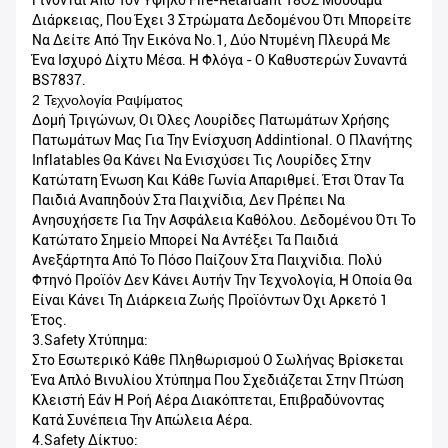
Διάρκειας, Που Έχει 3 Στρώματα Δεδομένου Ότι Μπορείτε
Να Δείτε Από Την Εικόνα No.1, Δύο Ντυμένη Πλευρά Με
Ένα Ισχυρό Δίχτυ Μέσα. Η Φλόγα - Ο Καθυστερών Συναντά
BS7837.
2 Τεχνολογία Ραψίματος
Δομή Τριγώνων, Οι Όλες Λουρίδες Πατωμάτων Χρήσης
Πατωμάτων Μας Για Την Ενίσχυση Addintional. Ο Πλανήτης
Inflatables Θα Κάνει Να Ενισχύσει Τις Λουρίδες Στην
Κατώτατη Ένωση Και Κάθε Γωνία Απαριθμεί. Έτσι Όταν Τα
Παιδιά Αναπηδούν Στα Παιχνίδια, Δεν Πρέπει Να
Ανησυχήσετε Για Την Ασφάλεια Καθόλου. Δεδομένου Ότι Το
Κατώτατο Σημείο Μπορεί Να Αντέξει Τα Παιδιά
Ανεξάρτητα Από Το Πόσο Παίζουν Στα Παιχνίδια. Πολύ
Φτηνό Προϊόν Δεν Κάνει Αυτήν Την Τεχνολογία, Η Οποία Θα
Είναι Κάνει Τη Διάρκεια Ζωής Προϊόντων Όχι Αρκετό 1
Έτος.
3.Safety Χτύπημα:
Στο Εσωτερικό Κάθε Πληθωρισμού Ο Σωλήνας Βρίσκεται
Ένα Απλό Βινυλίου Χτύπημα Που Σχεδιάζεται Στην Πτώση
Κλειστή Εάν Η Ροή Αέρα Διακόπτεται, Επιβραδύνοντας
Κατά Συνέπεια Την Απώλεια Αέρα.
4.Safety Δίκτυο: