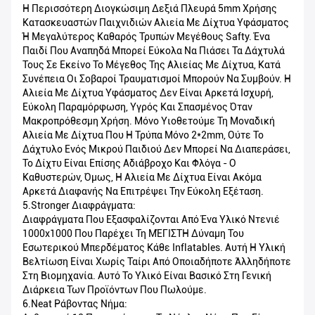
Η Περισσότερη Διογκώσιμη Δεξιά Πλευρά 5mm Χρήσης
Κατασκευαστών Παιχνιδιών Αλιεία Με Δίχτυα Υφάσματος
Ή Μεγαλύτερος Καθαρός Τρυπών Μεγέθους Safty. Ένα
Παιδί Που Αναπηδά Μπορεί Εύκολα Να Πιάσει Τα Δάχτυλά
Τους Σε Εκείνο Το Μέγεθος Της Αλιείας Με Δίχτυα, Κατά
Συνέπεια Οι Σοβαροί Τραυματισμοί Μπορούν Να Συμβούν. Η
Αλιεία Με Δίχτυα Υφάσματος Δεν Είναι Αρκετά Ισχυρή,
Εύκολη Παραμόρφωση, Υγρός Και Σπασμένος Όταν
Μακροπρόθεσμη Χρήση. Μόνο Υιοθετούμε Τη Μοναδική
Αλιεία Με Δίχτυα Που Η Τρύπα Μόνο 2*2mm, Ούτε Το
Δάχτυλο Ενός Μικρού Παιδιού Δεν Μπορεί Να Διαπεράσει,
Το Δίχτυ Είναι Επίσης Αδιάβροχο Και Φλόγα - Ο
Καθυστερών, Όμως, Η Αλιεία Με Δίχτυα Είναι Ακόμα
Αρκετά Διαφανής Να Επιτρέψει Την Εύκολη Εξέταση.
5.Stronger Διαφράγματα:
Διαφράγματα Που Εξασφαλίζονται Από Ένα Υλικό Ντενιέ
1000x1000 Που Παρέχει Τη ΜΈΓΙΣΤΗ Δύναμη Του
Εσωτερικού Μπερδέματος Κάθε Inflatables. Αυτή Η Υλική
Βελτίωση Είναι Χωρίς Ταίρι Από Οποιαδήποτε Άλληδήποτε
Στη Βιομηχανία. Αυτό Το Υλικό Είναι Βασικό Στη Γενική
Διάρκεια Των Προϊόντων Που Πωλούμε.
6.Neat Ράβοντας Νήμα: