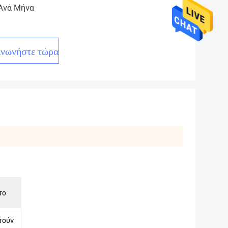
 Ανά Μήνα
ινωνήστε τώρα
το
τούν