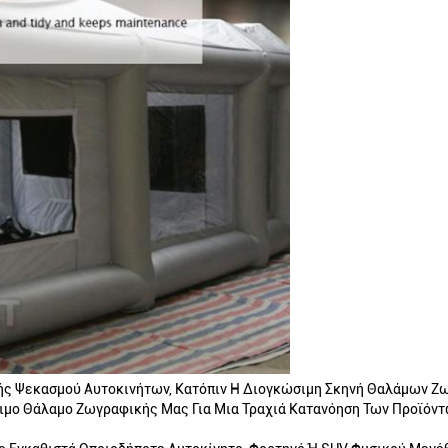
ς Ψεκασμού Αυτοκινήτων, Κατόπιν Η Διογκώσιμη Σκηνή Θαλάμων Ζω
σιμο Θάλαμο Ζωγραφικής Μας Για Μια Τραχιά Κατανόηση Των Προϊόν