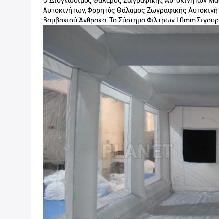
Ο Διογκώσιμος Θάλαμος Ζωγραφικής Αυτοκινήτων Μας
Αυτοκινήτων, Φορητός Θάλαμος Ζωγραφικής Αυτοκινήτω
Βαμβακιού Άνθρακα. Το Σύστημα Φίλτρων 10mm Σιγουρε