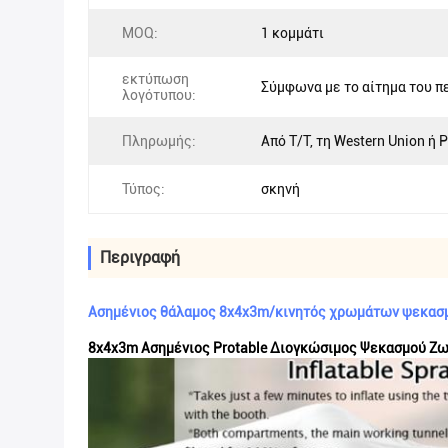
MOQ:
1 κομμάτι
εκτύπωση
Σύμφωνα με το αίτημα του π
λογότυπου:
Πληρωμής:
Από T/T, τη Western Union ή 
Τύπος:
σκηνή
Περιγραφή
Ασημένιος θάλαμος 8x4x3m/κινητός χρωμάτων ψεκασμ
8x4x3m Ασημένιος Protable Διογκώσιμος Ψεκασμού Ζ