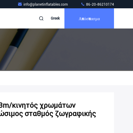
info@planetinflatables.com
86-20-86210174
Απόσπασμα
Greek
x3m/κινητός χρωμάτων
κώσιμος σταθμός ζωγραφικής