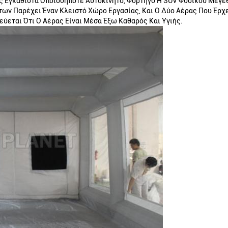
 Εγκαθιστά Οποιοδήποτε Αυτοκίνητο, Φορτηγό Ή SUV Φυσικού Μεγέ
ν Παρέχει Έναν Κλειστό Χώρο Εργασίας, Και Ο Δύο Αέρας Που Έρχε
ύεται Ότι Ο Αέρας Είναι Μέσα Έξω Καθαρός Και Υγιής.