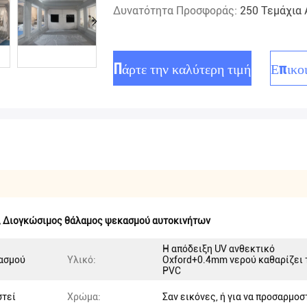
Δυνατότητα Προσφοράς:
250 Τεμάχια
Πάρτε την καλύτερη τιμή
Επικο
,
Διογκώσιμος θάλαμος ψεκασμού αυτοκινήτων
Η απόδειξη UV ανθεκτικό
ασμού
Υλικό:
Oxford+0.4mm νερού καθαρίζει 
PVC
στεί
Χρώμα:
Σαν εικόνες, ή για να προσαρμοσ