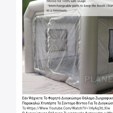
Εάν Ψάχνετε Το Φορητό Διογκώσιμο Θάλαμο Ζωγραφική
Παρακαλώ Χτυπήστε Το Σύντομο Βίντεο Για Το Διογκώ
Το Https://www.youtube.com/watch?v=1HyAq3tLXlw