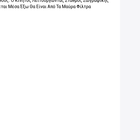
θους. Ο Κινητός Λειτουργώντας Σταθμός Ζωγραφικής
ται Μέσα Έξω Θα Είναι Από Τα Μαύρα Φίλτρα