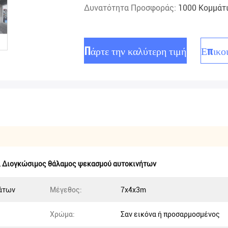
Δυνατότητα Προσφοράς:
1000 Κομμάτ
Πάρτε την καλύτερη τιμή
Επικο
,
Διογκώσιμος θάλαμος ψεκασμού αυτοκινήτων
άτων
Μέγεθος:
7x4x3m
Χρώμα:
Σαν εικόνα ή προσαρμοσμένος