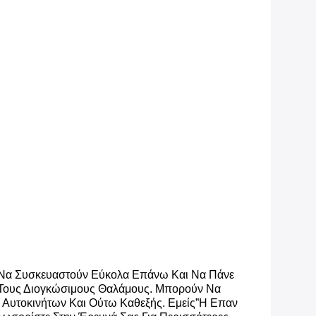
ν Να Συσκευαστούν Εύκολα Επάνω Και Να Πάνε
ς Τους Διογκώσιμους Θαλάμους. Μπορούν Να
Αυτοκινήτων Και Ούτω Καθεξής. Εμείς
”
Η Επαν