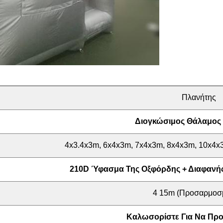
Πλανήτης
Διογκώσιμος Θάλαμος
4x3.4x3m, 6x4x3m, 7x4x3m, 8x4x3m, 10x4
210D Ύφασμα Της Οξφόρδης + Διαφανής
4 15m (προσαρμοσ
Καλωσορίστε Για Να Προ