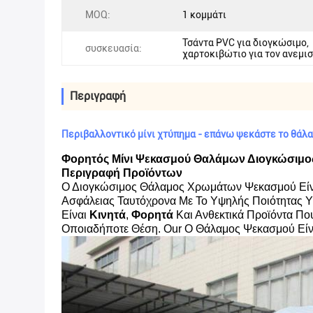
MOQ:
1 κομμάτι
Τσάντα PVC για διογκώσιμο,
συσκευασία:
χαρτοκιβώτιο για τον ανεμι
Περιγραφή
Περιβαλλοντικό μίνι χτύπημα - επάνω ψεκάστε το θάλ
Φορητός Μίνι Ψεκασμού Θαλάμων Διογκώσιμο
Περιγραφή Προϊόντων
Ο Διογκώσιμος Θάλαμος Χρωμάτων Ψεκασμού Είν
Ασφάλειας Ταυτόχρονα Με Το Υψηλής Ποιότητας Υλ
Είναι
Κινητά
,
Φορητά
Και Ανθεκτικά Προϊόντα Πο
Οποιαδήποτε Θέση. Ο
Ur Ο Θάλαμος Ψεκασμού Είν