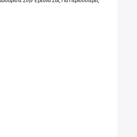
ωσορίστε Στην Έρευνά Σας Για Περισσότερες