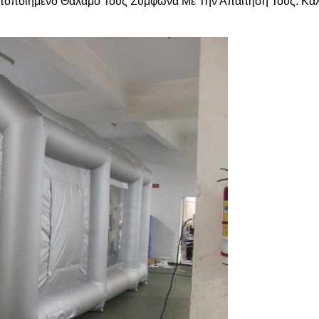
ποποιημένο Θάλαμό Τους Σύμφωνα Με Την Απαίτησή Τους. Καλ