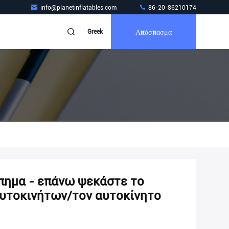
info@planetinflatables.com
86-20-86210174
Απόσπασμα
Greek
πημα - επάνω ψεκάστε το
αυτοκινήτων/τον αυτοκίνητο