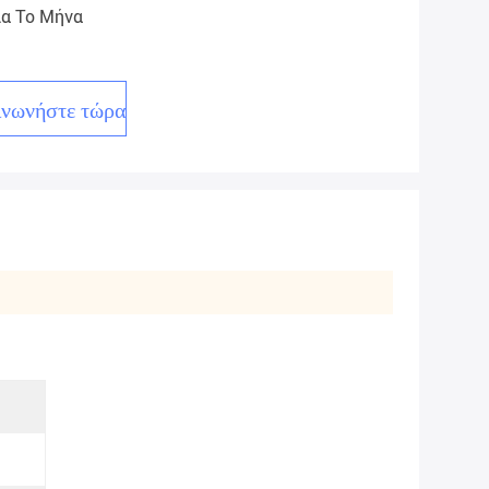
ια Το Μήνα
ινωνήστε τώρα