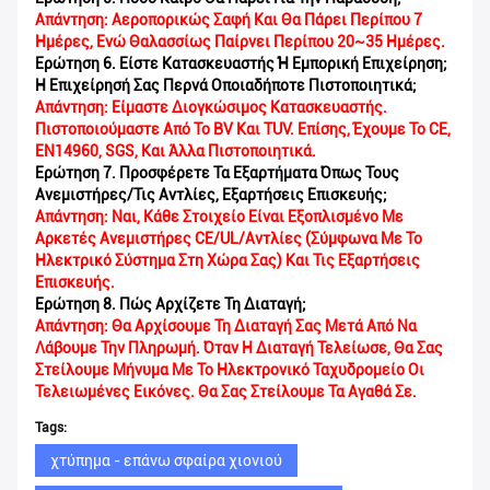
Απάντηση: Αεροπορικώς Σαφή Και Θα Πάρει Περίπου 7
Ημέρες, Ενώ Θαλασσίως Παίρνει Περίπου 20~35 Ημέρες.
Ερώτηση 6. Είστε Κατασκευαστής Ή Εμπορική Επιχείρηση;
Η Επιχείρησή Σας Περνά Οποιαδήποτε Πιστοποιητικά;
Απάντηση: Είμαστε Διογκώσιμος Κατασκευαστής.
Πιστοποιούμαστε Από Το BV Και TUV. Επίσης, Έχουμε Το CE,
EN14960, SGS, Και Άλλα Πιστοποιητικά.
Ερώτηση 7. Προσφέρετε Τα Εξαρτήματα Όπως Τους
Ανεμιστήρες/τις Αντλίες, Εξαρτήσεις Επισκευής;
Απάντηση: Ναι, Κάθε Στοιχείο Είναι Εξοπλισμένο Με
Αρκετές Ανεμιστήρες CE/UL/αντλίες (σύμφωνα Με Το
Ηλεκτρικό Σύστημα Στη Χώρα Σας) Και Τις Εξαρτήσεις
Επισκευής.
Ερώτηση 8. Πώς Αρχίζετε Τη Διαταγή;
Απάντηση: Θα Αρχίσουμε Τη Διαταγή Σας Μετά Από Να
Λάβουμε Την Πληρωμή. Όταν Η Διαταγή Τελείωσε, Θα Σας
Στείλουμε Μήνυμα Με Το Ηλεκτρονικό Ταχυδρομείο Οι
Τελειωμένες Εικόνες. Θα Σας Στείλουμε Τα Αγαθά Σε.
Tags:
χτύπημα - επάνω σφαίρα χιονιού