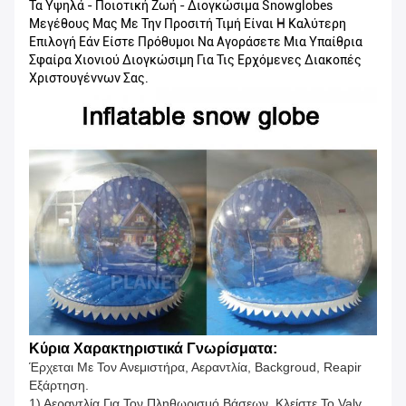
Τα Υψηλά - Ποιοτική Ζωή - Διογκώσιμα Snowglobes
Μεγέθους Μας Με Την Προσιτή Τιμή Είναι Η Καλύτερη
Επιλογή Εάν Είστε Πρόθυμοι Να Αγοράσετε Μια Υπαίθρια
Σφαίρα Χιονιού Διογκώσιμη Για Τις Ερχόμενες Διακοπές
Χριστουγέννων Σας.
Κύρια Χαρακτηριστικά Γνωρίσματα:
Έρχεται Με Τον Ανεμιστήρα, Αεραντλία, Backgroud, Reapir
Εξάρτηση.
1) Αεραντλία Για Τον Πληθωρισμό Βάσεων. Κλείστε Το Valv