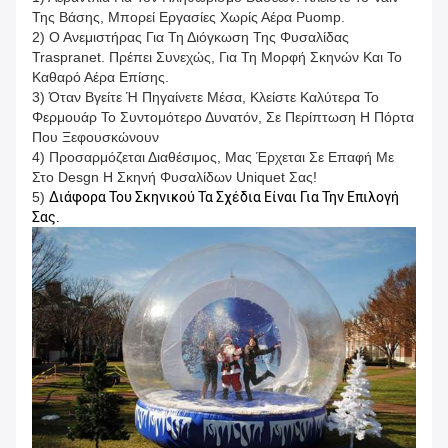
Της Βάσης, Μπορεί Εργασίες Χωρίς Αέρα Puomp.
2) Ο Ανεμιστήρας Για Τη Διόγκωση Της Φυσαλίδας
Traspranet. Πρέπει Συνεχώς, Για Τη Μορφή Σκηνών Και Το
Καθαρό Αέρα Επίσης.
3) Όταν Βγείτε Ή Πηγαίνετε Μέσα, Κλείστε Καλύτερα Το
Φερμουάρ Το Συντομότερο Δυνατόν, Σε Περίπτωση Η Πόρτα
Που Ξεφουσκώνουν
4) Προσαρμόζεται Διαθέσιμος, Μας Έρχεται Σε Επαφή Με
Στο Desgn Η Σκηνή Φυσαλίδων Uniquet Σας!
5)
Διάφορα Του Σκηνικού Τα Σχέδια Είναι Για Την Επιλογή
Σας.