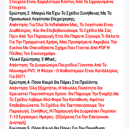
Στοιχεία Είναι Χαμηλότερο Κόστος Από Τα Σφραγισμένα
Στοιχεία.
Ερώτηση 2. Μπορώ Να Έχω Το Σχέδιο Συνήθειας Με Το
Προσωπικό Λογότυπο Επιχείρησης;
Απάντηση: Για Όλα Τα Inflatables Μας, Το Λογότυπο Είναι
Διαθέσιμος. Και Θα Επιβεβαιώσουμε Το Σχέδιο Με Σας
Πριν Από Την Παραγωγή, Έτσι Θα Πάρετε Σίγουρα Τι Θέλετε
Για Την Πραγματική Χρήση, Μας Προσφέρετε Ακριβώς Την
Εικόνα Με Οποιοδήποτε Σχήμα Που Γίνεται Από PDF Ή
Πλίθας Τον Εικονογράφο
Υλικό Ερώτησης 3.What;
;
Απάντηση: Τα Διογκώσιμα Παιχνίδια Γίνονται Από Το
Μουσαμά PVC. Η Φλόγα - Ο Καθυστερών Είναι Κατάλληλος
Για EN71
Ερώτηση 4. Πόσο Καιρό Θα Πάρει Στα Προϊόντα;
Απάντηση: Όλα Εξαρτάται, Η Μεγάλη Ποσότητα Θα
Χρειαστεί Περισσότερο Χρόνο. Θα Πάρουμε Την Έναρξη Με
Το Σχέδιο Λάβαμε Μιά Φορά Την Κατάθεση. Αφότου
Επιβεβαιώνεται Το Σχέδιο, Θα Τακτοποιήσουμε Την
Παραγωγή. Συνήθως, Η Παραγωγή Θα Διαρκέσει Περίπου
7-10 Εργάσιμες Ημέρες. (Εξαίρεση Για Την Επείγουσα
Διαταγή)
Ερώτηση 5. Πόσο Καιρό Θα Πάρει Για Την Παράδοση;