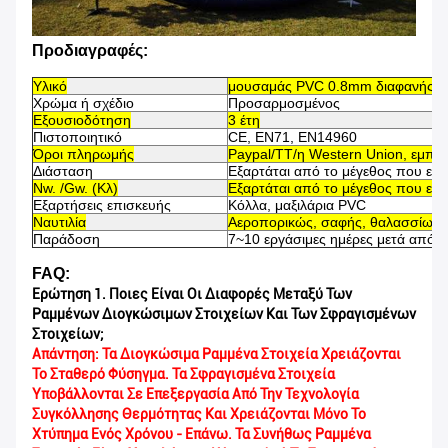
Προδιαγραφές:
Υλικό
μουσαμάς PVC 0.8mm διαφανής 
Χρώμα ή σχέδιο
Προσαρμοσμένος
Εξουσιοδότηση
3 έτη
Πιστοποιητικό
CE, EN71, EN14960
Όροι πληρωμής
Paypal/TT/η Western Union, εμπόρ
Διάσταση
Εξαρτάται από το μέγεθος που επι
Nw. /Gw. (Κλ)
Εξαρτάται από το μέγεθος που επι
Εξαρτήσεις επισκευής
Κόλλα, μαξιλάρια PVC
Ναυτιλία
Αεροπορικώς, σαφής, θαλασσίως
Παράδοση
7~10 εργάσιμες ημέρες μετά από 
FAQ:
Ερώτηση 1. Ποιες Είναι Οι Διαφορές Μεταξύ Των
Ραμμένων Διογκώσιμων Στοιχείων Και Των Σφραγισμένων
Στοιχείων;
Απάντηση: Τα Διογκώσιμα Ραμμένα Στοιχεία Χρειάζονται
Το Σταθερό Φύσηγμα. Τα Σφραγισμένα Στοιχεία
Υποβάλλονται Σε Επεξεργασία Από Την Τεχνολογία
Συγκόλλησης Θερμότητας Και Χρειάζονται Μόνο Το
Χτύπημα Ενός Χρόνου - Επάνω. Τα Συνήθως Ραμμένα