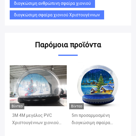
διογκώσιμη ανθρώπινη σφαίρα χιονιού
διογκώσιμη σφαίρα χιονιού Χριστουγέννων
Παρόμοια προϊόντα
Βίντεο
Βίντεο
Βίν
3M 4M μεγάλος PVC
5m προσαρμοσμένη
Χτ
Χριστουγέννων χιονιού
διογκώσιμη σφαίρα
συ
θάλαμος φωτογραφιών
χιονιού για το κόμμα/το
επ