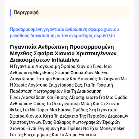
Περιγραφή
Προσαρμοσμένη γιγαντιαία ανθρώπινη σφαίρα χιονιού
μεγέθους διογκώσιμη με τον ανεμιστήρα, αεραντλία
Γιγαντιαία Ανθρώπινη Προσαρμοσμένη
Μέγεθος Σφαίρα Χιονιού Χριστουγέννων
Διακοσμήσεων Inflatables
Η Γιγαντιαία Διογκώσιμη Σφαίρα Χιονιού Είναι Μια
Ανθρώπινη Μεγέθους Σφαίρα Φυσαλίδων Με Ένα
Διογκώσιμο Πάτωμα Βάσεων Και Διακοπές Το Σκηνικό Με
Ή Χωρίς Λογότυπο Επιχείρησής Σας, Για Τη Γραφική
Παράσταση Φωτογραφιών Και Τη Διακόσμηση.
Είναι Διασκέδαση Και Επίσης Αξιοσημείωτο Για Μια Ομάδα
Ανθρώπων, Όπως Τα Οικογενειακά Μέλη Και Οι Στενοί
Φίλοι, Για Να Πάρει Μια Εικόνα Ομάδας Στη Γιγαντιαία
Σφαίρα Χιονιού. Κατά Τη Διάρκεια Της Περιόδου Διακοπών
Χριστουγέννων, Ένας Θάλαμος Φωτογραφιών Σφαιρών
Χιονιού Είναι Εγγυημένη Και Πρέπει Να Έχει Moneymaker
Για Τις Επιχειρήσεις Και Τα Άτομα Ενοικίου.