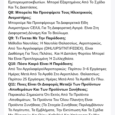
Εμπορευματοκιβωτίων. Μπορεί Εξαρτημένος Από Το Σχέδιο
Και Τις Διαστάσεις.
Q8: Μπορείτε Να Προσφέρετε Τους Ηλεκτρικούς
Ανεμιστήρες;
Μπορούμε Να Προσφέρουμε Τα Διαφορετικά Είδη
Ανεμιστήρων CE/UL Για Τη Διαφορετική Αγορά. Είναι Στη
Διαφορετική Δύναμη Και Το Βούλωμα.
Q9: Τι Γίνεται Με Την Παράδοση;
Μέθοδοι Ναυτιλίας: Η Ναυτιλία Θαλασσίως, Αεροπορικώς,
Από Τον Αγγελιαφόρο (DHL/UPS/TNT/FEDEX), Είναι
Διαθέσιμη Για Τους Πελάτες. Και Η Δαπάνη Φορτίου Μπορεί
Να Είναι Προπληρωμένη Ή Συλλεχθείσα.
Q10: Πόσο Καιρό Είναι Η Παράδοση;
Από Τον Αγγελιαφόρο/αεροπορικώς: Περίπου 3~6 Εργάσιμες
Ημέρες Μετά Από Τα Αγαθά Στο Αεροπλάνο. Θαλασσίως:
Περίπου 25 Εργάσιμες Ημέρες Μετά Από Τα Αγαθά Εν Πλω.
Q11: Ποιες Είναι Οι Διαφορές Μεταξύ Των Προϊόντων
-αποθεμάτων Και Των Προϊόντων Συνήθειας;
Παρακαλώ Σημειώστε Ότι Εκτός Από Τα Προϊόντα
-αποθεμάτων, Τα Προϊόντα Του Όλου Πλανήτη Είναι
Προϊόντα Συνήθειας (τα Στοιχεία Συνήθειας Περιλαμβάνουν
Το Λογότυπο, Τα Εμβλήματα, Την Εκτύπωση Και Τα Σχέδια