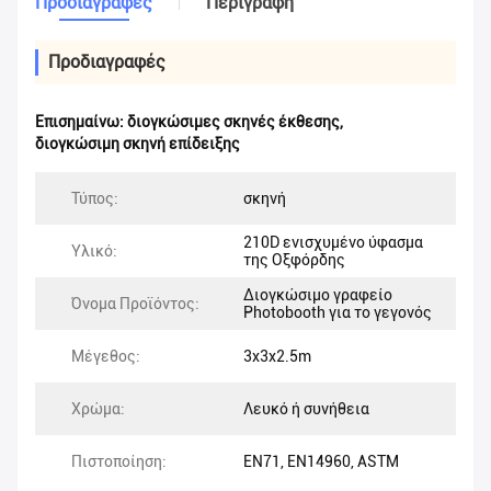
Προδιαγραφές
Περιγραφή
Προδιαγραφές
Επισημαίνω:
διογκώσιμες σκηνές έκθεσης
,
διογκώσιμη σκηνή επίδειξης
Τύπος:
σκηνή
210D ενισχυμένο ύφασμα
Υλικό:
της Οξφόρδης
Διογκώσιμο γραφείο
Όνομα Προϊόντος:
Photobooth για το γεγονός
Μέγεθος:
3x3x2.5m
Χρώμα:
Λευκό ή συνήθεια
Πιστοποίηση:
EN71, EN14960, ASTM