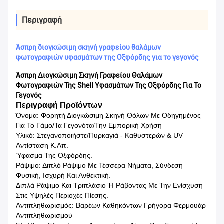
Περιγραφή
Άσπρη διογκώσιμη σκηνή γραφείου θαλάμων
φωτογραφιών υφασμάτων της Οξφόρδης για το γεγονός
Άσπρη Διογκώσιμη Σκηνή Γραφείου Θαλάμων
Φωτογραφιών Της Shell Υφασμάτων Της Οξφόρδης Για Το
Γεγονός
Περιγραφή Προϊόντων
Όνομα: Φορητή Διογκώσιμη Σκηνή Θόλων Με Οδηγημένος
Για Το Γάμο/τα Γεγονότα/την Εμπορική Χρήση
Υλικό: Στεγανοποιήστε/πυρκαγιά - Καθυστερών & UV
Αντίσταση Κ.λπ.
Ύφασμα Της Οξφόρδης.
Ράψιμο: Διπλό Ράψιμο Με Τέσσερα Νήματα, Σύνδεση
Φυσική, Ισχυρή Και Ανθεκτική.
Διπλά Ράψιμο Και Τριπλάσιο Ή Ράβοντας Με Την Ενίσχυση
Στις Υψηλές Περιοχές Πίεσης.
Αντιπληθωρισμός: Βαρέων Καθηκόντων Γρήγορα Φερμουάρ
Αντιπληθωρισμού