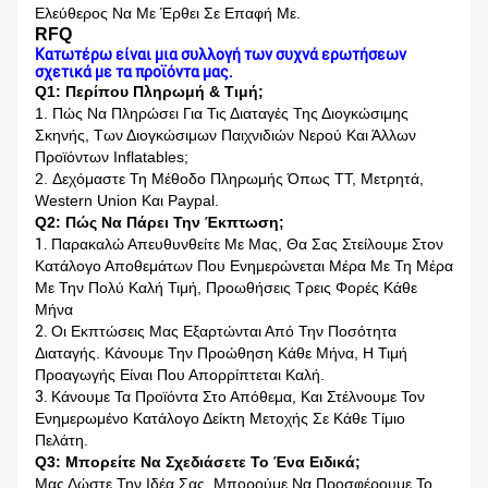
Ελεύθερος Να Με Έρθει Σε Επαφή Με.
RFQ
Κατωτέρω είναι μια συλλογή των συχνά ερωτήσεων
σχετικά με τα προϊόντα μας.
Q1: Περίπου Πληρωμή & Τιμή;
1. Πώς Να Πληρώσει Για Τις Διαταγές Της Διογκώσιμης
Σκηνής, Των Διογκώσιμων Παιχνιδιών Νερού Και Άλλων
Προϊόντων Inflatables;
2. Δεχόμαστε Τη Μέθοδο Πληρωμής Όπως TT, Μετρητά,
Western Union Και Paypal.
Q2: Πώς Να Πάρει Την Έκπτωση;
1.
Παρακαλώ Απευθυνθείτε Με Μας, Θα Σας Στείλουμε Στον
Κατάλογο Αποθεμάτων Που Ενημερώνεται Μέρα Με Τη Μέρα
Με Την Πολύ Καλή Τιμή, Προωθήσεις Τρεις Φορές Κάθε
Μήνα
2.
Οι Εκπτώσεις Μας Εξαρτώνται Από Την Ποσότητα
Διαταγής. Κάνουμε Την Προώθηση Κάθε Μήνα, Η Τιμή
Προαγωγής Είναι Που Απορρίπτεται Καλή.
3.
Κάνουμε Τα Προϊόντα Στο Απόθεμα, Και Στέλνουμε Τον
Ενημερωμένο Κατάλογο Δείκτη Μετοχής Σε Κάθε Τίμιο
Πελάτη.
Q3: Μπορείτε Να Σχεδιάσετε Το Ένα Ειδικά;
Μας Δώστε Την Ιδέα Σας, Μπορούμε Να Προσφέρουμε Το