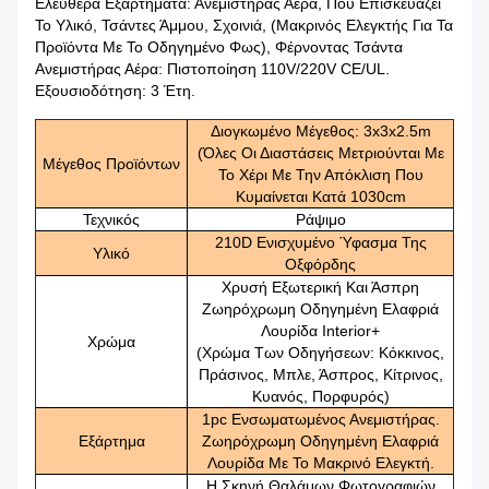
Ελεύθερα Εξαρτήματα: Ανεμιστήρας Αέρα, Που Επισκευάζει
Το Υλικό, Τσάντες Άμμου, Σχοινιά, (μακρινός Ελεγκτής Για Τα
Προϊόντα Με Το Οδηγημένο Φως), Φέρνοντας Τσάντα
Ανεμιστήρας Αέρα: Πιστοποίηση 110V/220V CE/UL.
Εξουσιοδότηση: 3 Έτη.
Διογκωμένο Μέγεθος: 3x3x2.5m
(Όλες Οι Διαστάσεις Μετριούνται Με
Μέγεθος Προϊόντων
Το Χέρι Με Την Απόκλιση Που
Κυμαίνεται Κατά 1030cm
Τεχνικός
Ράψιμο
210D Ενισχυμένο Ύφασμα Της
Υλικό
Οξφόρδης
Χρυσή Εξωτερική Και Άσπρη
Ζωηρόχρωμη Οδηγημένη Ελαφριά
Λουρίδα Interior+
Χρώμα
(Χρώμα Των Οδηγήσεων: Κόκκινος,
Πράσινος, Μπλε, Άσπρος, Κίτρινος,
Κυανός, Πορφυρός)
1pc Ενσωματωμένος Ανεμιστήρας.
Εξάρτημα
Ζωηρόχρωμη Οδηγημένη Ελαφριά
Λουρίδα Με Το Μακρινό Ελεγκτή.
Η Σκηνή Θαλάμων Φωτογραφιών