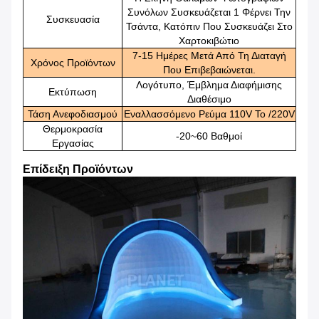
Συνόλων Συσκευάζεται 1 Φέρνει Την
Συσκευασία
Τσάντα, Κατόπιν Που Συσκευάζει Στο
Χαρτοκιβώτιο
7-15 Ημέρες Μετά Από Τη Διαταγή
Χρόνος Προϊόντων
Που Επιβεβαιώνεται.
Λογότυπο, Έμβλημα Διαφήμισης
Εκτύπωση
Διαθέσιμο
Τάση Ανεφοδιασμού
Εναλλασσόμενο Ρεύμα 110V Το /220V
Θερμοκρασία
-20~60 Βαθμοί
Εργασίας
Επίδειξη Προϊόντων