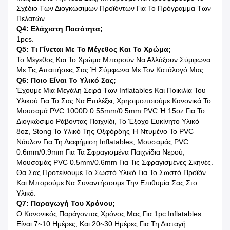
Σχέδιο Των Διογκώσιμων Προϊόντων Για Το Πρόγραμμα Των
Πελατών.
Q4: Ελάχιστη Ποσότητα;
1pcs.
Q5: Τι Γίνεται Με Το Μέγεθος Και Το Χρώμα;
Το Μέγεθος Και Το Χρώμα Μπορούν Να Αλλάξουν Σύμφωνα
Με Τις Απαιτήσεις Σας Ή Σύμφωνα Με Τον Κατάλογό Μας.
Q6: Ποιο Είναι Το Υλικό Σας;
Έχουμε Μια Μεγάλη Σειρά Των Inflatables Και Ποικιλία Του
Υλικού Για Το Σας Να Επιλέξει, Χρησιμοποιούμε Κανονικά Το
Μουσαμά PVC 1000D 0.55mm/0.5mm PVC Ή 15oz Για Το
Διογκώσιμο Ράβοντας Παιχνίδι, Το Έξοχο Ευκίνητο Υλικό
8oz, Stong Το Υλικό Της Οξφόρδης Ή Ντυμένο Το PVC
Νάυλον Για Τη Διαφήμιση Inflatables, Μουσαμάς PVC
0.6mm/0.9mm Για Τα Σφραγισμένα Παιχνίδια Νερού,
Μουσαμάς PVC 0.5mm/0.6mm Για Τις Σφραγισμένες Σκηνές.
Θα Σας Προτείνουμε Το Σωστό Υλικό Για Το Σωστό Προϊόν
Και Μπορούμε Να Συναντήσουμε Την Επιθυμία Σας Στο
Υλικό.
Q7: Παραγωγή Του Χρόνου;
Ο Κανονικός Παράγοντας Χρόνος Μας Για 1pc Inflatables
Είναι 7~10 Ημέρες, Και 20~30 Ημέρες Για Τη Διαταγή