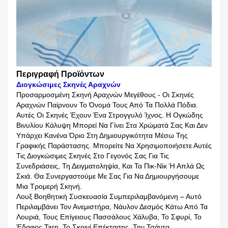
Περιγραφή Προϊόντων
Διογκώσιμες Σκηνές Αραχνών
Προσαρμοσμένη Σκηνή Αραχνών Μεγέθους - Οι Σκηνές
Αραχνών Παίρνουν Το Όνομά Τους Από Τα Πολλά Πόδια.
Αυτές Οι Σκηνές Έχουν Ένα Στρογγυλό Ίχνος. Η Ογκώδης
Βινυλίου Κάλυψη Μπορεί Να Γίνει Στα Χρώματά Σας Και Δεν
Υπάρχει Κανένα Όριο Στη Δημιουργικότητα Μέσω Της
Γραφικής Παράστασης. Μπορείτε Να Χρησιμοποιήσετε Αυτές
Τις Διογκώσιμες Σκηνές Στο Γεγονός Σας Για Τις
Συνεδριάσεις, Τη Δειγματοληψία, Και Τα Πικ-Νίκ Ή Απλά Ως
Σκιά. Θα Συνεργαστούμε Με Σας Για Να Δημιουργήσουμε
Μια Τρομερή Σκηνή.
Λουξ Βοηθητική Συσκευασία Συμπεριλαμβανόμενη – Αυτό
Περιλαμβάνει Τον Ανεμιστήρα, Νάυλον Δεσμός Κάτω Από Τα
Λουριά, Τους Επίγειους Πασσάλους Χάλυβα, Το Σφυρί, Το
Έδαφος Tarp, Το Σκοινί Επέκτασης, Την Τσάντα