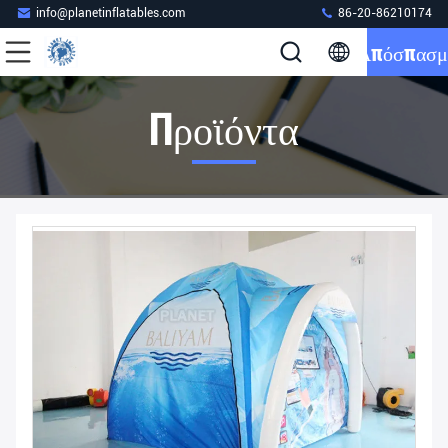
info@planetinflatables.com
86-20-86210174
Απόσπασμ
Προϊόντα