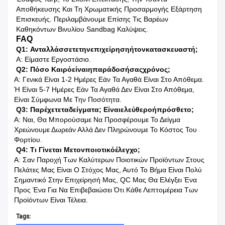
Αποθήκευσης Και Τη Χρωματικής Προσαρμογής Εξάρτηση
Επισκευής. Περιλαμβάνουμε Επίσης Τις Βαρέων
Καθηκόντων Βινυλίου Sandbag Καλύψεις.
FAQ
Q1: Ανταλλάσσετετηνεπιχείρησηήτονκατασκευαστή;
Α: Είμαστε Εργοστάσιο.
Q2: Πόσο Καιρόείναιηπαράδοσήσαςχρόνος;
Α: Γενικά Είναι 1-2 Ημέρες Εάν Τα Αγαθά Είναι Στο Απόθεμα.
Ή Είναι 5-7 Ημέρες Εάν Τα Αγαθά Δεν Είναι Στο Απόθεμα,
Είναι Σύμφωνα Με Την Ποσότητα.
Q3: Παρέχετεταδείγματα; Είναιελεύθεροήπρόσθετο;
Α: Ναι, Θα Μπορούσαμε Να Προσφέρουμε Το Δείγμα
Χρεώνουμε Δωρεάν Αλλά Δεν Πληρώνουμε Το Κόστος Του
Φορτίου.
Q4: Τι Γίνεται Μετονποιοτικόέλεγχο;
Α: Σαν Παροχή Των Καλύτερων Ποιοτικών Προϊόντων Στους
Πελάτες Μας Είναι Ο Στόχος Μας, Αυτό Το Βήμα Είναι Πολύ
Σημαντικό Στην Επιχείρησή Μας, QC Μας Θα Ελέγξει Ένα
Προς Ένα Για Να Επιβεβαιώσει Ότι Κάθε Λεπτομέρεια Των
Προϊόντων Είναι Τέλεια.
Tags: