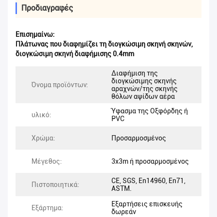
Προδιαγραφές
Επισημαίνω:
Πλάτωνας που διαφημίζει τη διογκώσιμη σκηνή σκηνών
,
διογκώσιμη σκηνή διαφήμισης 0.4mm
Διαφήμιση της
διογκώσιμης σκηνής
Όνομα προϊόντων:
αραχνών/της σκηνής
θόλων αψίδων αέρα
Ύφασμα της Οξφόρδης ή
υλικό:
PVC
Χρώμα:
Προσαρμοσμένος
Μέγεθος:
3x3m ή προσαρμοσμένος
CE, SGS, En14960, En71,
Πιστοποιητικά:
ASTM.
Εξαρτήσεις επισκευής
Εξάρτημα:
δωρεάν