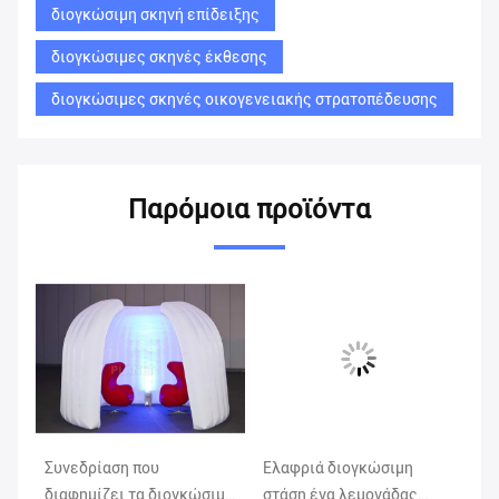
διογκώσιμη σκηνή επίδειξης
διογκώσιμες σκηνές έκθεσης
διογκώσιμες σκηνές οικογενειακής στρατοπέδευσης
Παρόμοια προϊόντα
Συνεδρίαση που
Ελαφριά διογκώσιμη
Πο
ση
διαφημίζει τα διογκώσιμα
στάση ένα λεμονάδας
δι