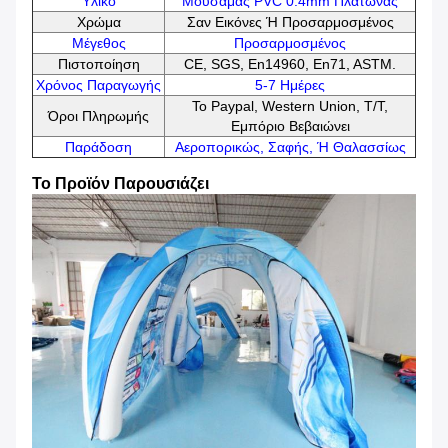
Υλικό
Μουσαμάς PVC 0.4mm Πλάτωνας
Χρώμα
Σαν Εικόνες Ή Προσαρμοσμένος
Μέγεθος
Προσαρμοσμένος
Πιστοποίηση
CE, SGS, En14960, En71, ASTM.
Χρόνος Παραγωγής
5-7 Ημέρες
Το Paypal, Western Union, T/T,
Όροι Πληρωμής
Εμπόριο Βεβαιώνει
Παράδοση
Αεροπορικώς, Σαφής, Ή Θαλασσίως
Το Προϊόν Παρουσιάζει