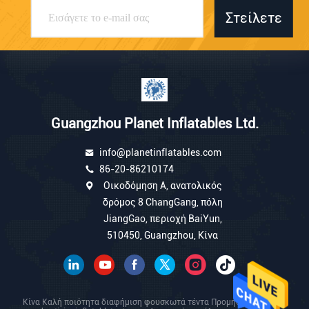
Στείλετε
Guangzhou Planet Inflatables Ltd.
info@planetinflatables.com
86-20-86210174
Οικοδόμηση Α, ανατολικός
δρόμος 8 ChangGang, πόλη
JiangGao, περιοχή BaiYun,
510450, Guangzhou, Κίνα
Κίνα Καλή ποιότητα διαφήμιση φουσκωτά τέντα Προμηθευτής. 2026