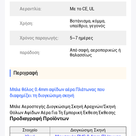
Αεραντλία:
Με το CE, UL
Βοτάνισμα, κόμμα,
Χρήση:
υπαίθριο, γεγονός
Χρόνος παραγωγής:
5~7 ημέρες
Από σαφή, αεροπορικώς ή
παράδοση:
θαλασσίως
Περιγραφή
Μπλε θόλος 0.4mm αψίδων αέρα Πλάτωνας που
διαφημίζει τη διογκώσιμη σκηνή
Μπλε Αεροστεγής Διογκώσιμη Σκηνή Αραχνών/σκηνή
Θόλων Αψίδων Αέρα Για Τη Εμπορική Έκθεση Έκθεσης
Προδιαγραφή Προϊόντων
Στοιχείο
Διογκώσιμη Σκηνή