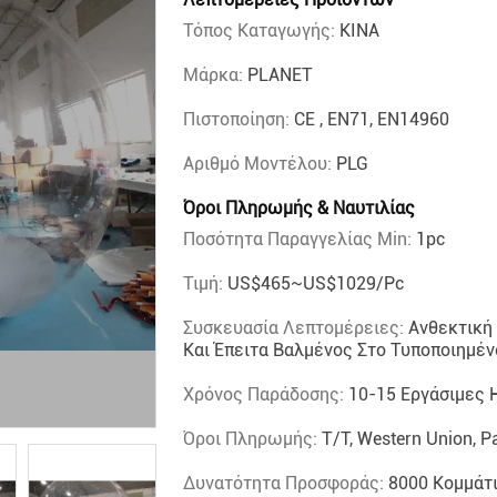
Τόπος Καταγωγής:
ΚΙΝΑ
Μάρκα:
PLANET
Πιστοποίηση:
CE , EN71, EN14960
Αριθμό Μοντέλου:
PLG
Όροι Πληρωμής & Ναυτιλίας
Ποσότητα Παραγγελίας Min:
1pc
Τιμή:
US$465~US$1029/pc
Συσκευασία Λεπτομέρειες:
Ανθεκτική
Και Έπειτα Βαλμένος Στο Τυποποιημέν
Χρόνος Παράδοσης:
10-15 Εργάσιμες 
Όροι Πληρωμής:
T/T, Western Union, P
Δυνατότητα Προσφοράς:
8000 Κομμάτ