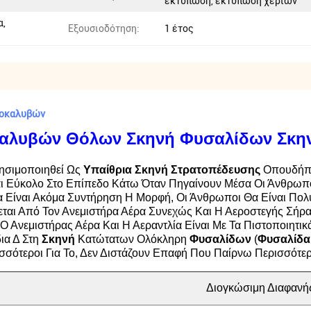
εκτύπωση, εκτύπωση χεριών
α,
Εξουσιοδότηση:
1 έτος
γοκαλυβών
καλυβών Θόλων Σκηνή Φυσαλίδων Σκην
ησιμοποιηθεί Ως
Υπαίθρια Σκηνή Στρατοπέδευσης
Οπουδήποτ
αι Εύκολο Στο Επίπεδο Κάτω Όταν Πηγαίνουν Μέσα Οι Άνθρωποι
α Είναι Ακόμα Συντήρηση Η Μορφή, Οι Άνθρωποι Θα Είναι Πολ
ται Από Τον Ανεμιστήρα Αέρα Συνεχώς Και Η Αεροστεγής Σήρα
Ο Ανεμιστήρας Αέρα Και Η Αεραντλία Είναι Με Τα Πιστοποιητικ
ια Δ Στη
Σκηνή
Κατώτατων Ολόκληρη
Φυσαλίδων
(
Φυσαλίδα
σότεροι Για Το, Δεν Διστάζουν Επαφή Που Παίρνω Περισσότερε
Διογκώσιμη Διαφανή