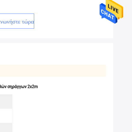
ινωνήστε τώρα
βών σηράγγων 2x2m