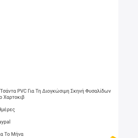
 Τσάντα PVC Για Τη Διογκώσιμη Σκηνή Φυσαλίδων
ο Χαρτοκιβ
Ημέρες
aypal
ια Το Μήνα