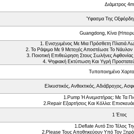
Διάμετρος 4m
Ύφασμα Της Οξφόρδη
Guangdong, Κίνα (ηπειρ
1. Ενισχυμένος Με Μια Πρόσθετη Πλατιά Λω
2. Το Ράψιμο Με 9 Μετοχές Αποστέωσε Το Νάυλον 
3. Ποιοτική Επιθεώρηση Στους Σωλήνες Αφθονίας
4. Ψηφιακή Εκτύπωση Και Υγρή Προστατεύο
Τυποποιημένο Χαρτο
Ελκυστικός, Ανθεκτικός, Αδιάβροχος, Ασφ
1.Pump Ή Ανεμιστήρας: Με Τα Πι
2.Repair Εξαρτήσεις Και Κόλλα: Επισκευά
1 Έτος
1.Deflate Αυτό Στο Τέλος Τ
2.Please Τους Αποθηκεύουν Υπό Τον Ξηρό