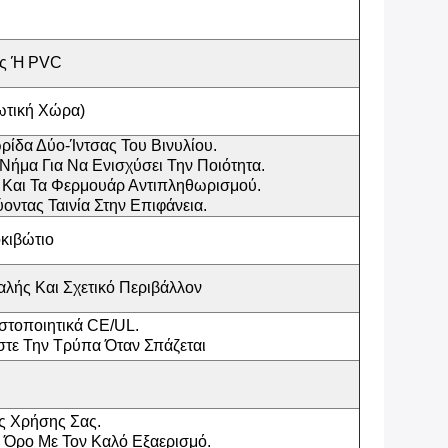
ς Ή PVC
ωτική Χώρα)
ρίδα Δύο-Ίντσας Του Βινυλίου.
Νήμα Για Να Ενισχύσει Την Ποιότητα.
 Και Τα Φερμουάρ Αντιπληθωρισμού.
ντας Ταινία Στην Επιφάνεια.
κιβώτιο
αλής Και Σχετικό Περιβάλλον
στοποιητικά CE/UL.
στε Την Τρύπα Όταν Σπάζεται
ης Χρήσης Σας.
 Όρο Με Τον Καλό Εξαερισμό.