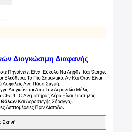
ών Διογκώσιμη Διαφανής
ε Πηγαίνετε, Είναι Εύκολο Να Ληφθεί Και Storge.
 Ελεύθερα. Το Πιο Σημαντικό, Αν Και Όταν Είναι
ύ Ασφαλείς Ανά Πάσα Στιγμή.
γγα Διογκώνεται Από Την Αεραντλία Μόλις
ά CE/UL. Ο Ανεμιστήρας Αέρα Είναι Σιωπηλός.
 Θόλων
Και Αεροστεγής Σήραγγα).
ς Λεπτομέρειες Πρίν Διατάζω.
ς Σκηνή