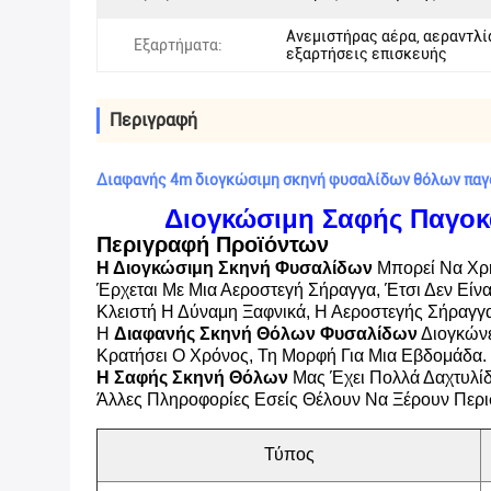
Ανεμιστήρας αέρα, αεραντλί
Εξαρτήματα:
εξαρτήσεις επισκευής
Περιγραφή
Διαφανής 4m διογκώσιμη σκηνή φυσαλίδων θόλων πα
Διογκώσιμη Σαφής Παγο
Περιγραφή Προϊόντων
Η Διογκώσιμη Σκηνή Φυσαλίδων
Μπορεί Να Χρ
Έρχεται Με Μια Αεροστεγή Σήραγγα, Έτσι Δεν Είν
Κλειστή Η Δύναμη Ξαφνικά, Η Αεροστεγής Σήραγγ
Η
Διαφανής Σκηνή Θόλων Φυσαλίδων
Διογκώνε
Κρατήσει Ο Χρόνος, Τη Μορφή Για Μια Εβδομάδα. 
Η Σαφής Σκηνή Θόλων
Μας Έχει Πολλά Δαχτυλίδ
Άλλες Πληροφορίες Εσείς Θέλουν Να Ξέρουν Περισ
Τύπος