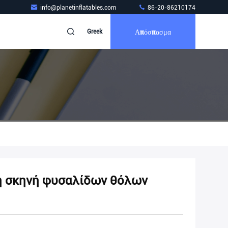
info@planetinflatables.com
86-20-86210174
Απόσπασμα
Greek
η σκηνή φυσαλίδων θόλων