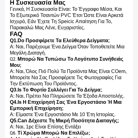
Η Συσκευασία Μας
Γενικά, Η Συσκευασία Είναι: Το Έγγραφο Μέσα, Και
Το Εξωτερικό Τσαντών PVC Έτσι Ώστε Είναι Αρκετά
Ισχυρό, Εάν Έχετε Τη Speicic Απαίτηση Για Το,
Παρακαλώ Μας Λένε, Ευχαριστίες.
FAQ
Q1.Do Προσφέρετε Τα Ελεύθερα Δείγματα;
Α: Ναι, Παρέχουμε Ένα Δείγμα Όταν Τοποθετείτε Μια
Μεγάλη Διαταγή.
Μπορώ Να Τυπώσω Το Λογότυπο Συνήθειάς
Q2.
Μου;
Α: Ναι, Όλος Πιό Πολύ Τα Προϊόντα Μας Είναι COem,
Μπορείτε Να Σας Προσφέρετε Τις Φωτογραφίες Για
Την Εκτύπωση Του Προϊόντος.
Q3.Is Το Φορτίο Συλλέγει Για Το Δείγμα;
Α: Ναι, Πρέπει Να Πληρώσετε Τα Έξοδα Αποστολής.
Q4.Is Η Επιχείρησή Σας Ένα Εργοστάσιο Ή Μια
Εμπορική Επιχείρηση;
Α: Είμαστε Ένα Εργοστάσιο Με 10 Έτη Ιστορίας.
Q5.Can Δέχεστε Τη Μικρή Ποσότητα Διαταγής;
Α: Ναι, 1pc Είναι Επίσης Εντάξει
Τί Χρώμα Μπορώ Να Επιλέξω;
Q6.