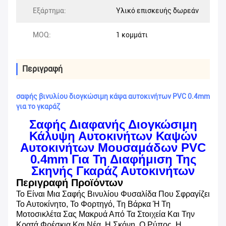
Εξάρτημα:
Υλικό επισκευής δωρεάν
MOQ:
1 κομμάτι
Περιγραφή
σαφής βινυλίου διογκώσιμη κάψα αυτοκινήτων PVC 0.4mm
για το γκαράζ
Σαφής Διαφανής Διογκώσιμη
Κάλυψη Αυτοκινήτων Καψών
Αυτοκινήτων Μουσαμάδων PVC
0.4mm Για Τη Διαφήμιση Της
Σκηνής Γκαράζ Αυτοκινήτων
Περιγραφή Προϊόντων
Το
Είναι Μια Σαφής Βινυλίου Φυσαλίδα Που Σφραγίζει
Το Αυτοκίνητο, Το Φορτηγό, Τη Βάρκα Ή Τη
Μοτοσικλέτα Σας Μακρυά Από Τα Στοιχεία Και Την
Κρατά Φρέσκια Και Νέα.
Η Σκόνη, Ο Ρύπος, Η