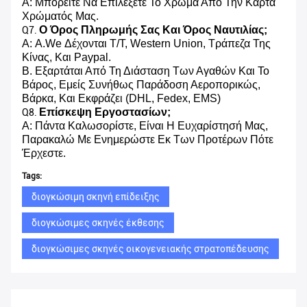
Α: Μπορείτε Να Επιλέξετε Το Χρώμα Από Την Κάρτα
Χρώματός Μας.
Ο Όρος Πληρωμής Σας Και Όρος Ναυτιλίας;
Q7.
Α: A.We Δέχονται T/T, Western Union, Τράπεζα Της
Κίνας, Και Paypal.
B. Εξαρτάται Από Τη Διάσταση Των Αγαθών Και Το
Βάρος, Εμείς Συνήθως Παράδοση Αεροπορικώς,
Βάρκα, Και Εκφράζει (DHL, Fedex, EMS)
Επίσκεψη Εργοστασίων;
Q8.
Α: Πάντα Καλωσορίστε, Είναι Η Ευχαρίστησή Μας,
Παρακαλώ Με Ενημερώστε Εκ Των Προτέρων Πότε
Έρχεστε.
Tags:
διογκώσιμη σκηνή επίδειξης
διογκώσιμες σκηνές έκθεσης
διογκώσιμες σκηνές οικογενειακής στρατοπέδευσης