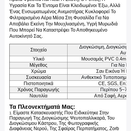
Υγρασία Και Τα Έντομα Είναι Κλειδωμένοι Έξω, Αλλά
Ένας Ενσωματωμένος Ανεμιστήρας Κυκλοφορεί Το
Φιλτραρισμένο Αέρα Μέσα Στη Φυσαλίδα Για Να
Αποβάλει Εκείνη Την Μουχλιασμένη, Υγρή Μυρωδιά
Που Μπορεί Να Καταστρέψει Το Αποθηκευμένο
Αυτοκίνητό Σας.
Διογκώσιμη, Διογκώσιμ
Στοιχείο
Αυτο
Υλικό
Μουσαμάς PVC 0.4mm 
Μέγεθος
Για Να Π
Χρώμα
Σαν Εικόνα Ή Γ
Συσκευασία
Ανθεκτικό Τυποποιημέν
Πιστοποιητικά
CE, SGS, En14
Χρόνος Παραγωγής
Περίπου 5~7 Ε
Ναυτιλία
Από Σαφή, Αεροπ
Τα Πλεονεκτήματά Μας:
Είμαστε Κατασκευαστής Που Ειδικεύτηκε Στην
1.
Παραγωγή Της Διογκώσιμης Ψευτοπαλλικαρά, Του
Διογκώσιμου Κάστρου, Της Φωτογραφικής
Διαφάνειας Νερού, Της Σφαίρας Περπατήματος, Zorb