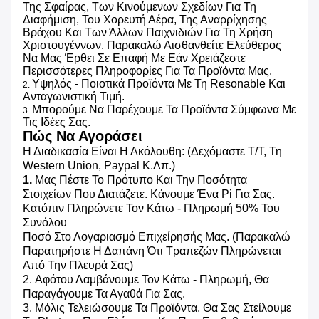
Της Σφαίρας, Των Κινούμενων Σχεδίων Για Τη
Διαφήμιση, Του Χορευτή Αέρα, Της Αναρρίχησης
Βράχου Και Των Άλλων Παιχνιδιών Για Τη Χρήση
Χριστουγέννων. Παρακαλώ Αισθανθείτε Ελεύθερος
Να Μας Έρθει Σε Επαφή Με Εάν Χρειάζεστε
Περισσότερες Πληροφορίες Για Τα Προϊόντα Μας.
Υψηλός - Ποιοτικά Προϊόντα Με Τη Resonable Και
2.
Ανταγωνιστική Τιμή.
Μπορούμε Να Παρέχουμε Τα Προϊόντα Σύμφωνα Με
3.
Τις Ιδέες Σας.
Πώς Να Αγοράσει
Η Διαδικασία Είναι Η Ακόλουθη: (δεχόμαστε T/T, Τη
Western Union, Paypal Κ.λπ.)
1.
Μας Πέστε Το Πρότυπο Και Την Ποσότητα
Στοιχείων Που Διατάζετε. Κάνουμε Ένα Pi Για Σας.
Κατόπιν Πληρώνετε Τον Κάτω - Πληρωμή 50% Του
Συνόλου
Ποσό Στο Λογαριασμό Επιχείρησής Μας. (Παρακαλώ
Παρατηρήστε Η Δαπάνη Ότι Τραπεζών Πληρώνεται
Από Την Πλευρά Σας)
2.
Αφότου Λαμβάνουμε Τον Κάτω - Πληρωμή,
Θα
Παραγάγουμε Τα Αγαθά Για Σας.
3.
Μόλις Τελειώσουμε Τα Προϊόντα, Θα Σας Στείλουμε