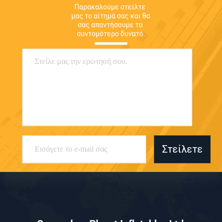
Παρακαλούμε στείλτε 
μας το αίτημά σας και θα 
σας απαντήσουμε το 
συντομότερο δυνατό.
Στείλετε