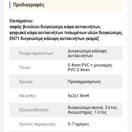
Προδιαγραφές
Επισημαίνω:
σαφής βινυλίου διογκώσιμη κάψα αυτοκινήτων
,
ψηφιακή κάψα αυτοκινήτων τυπωμένων υλών διογκώσιμη
,
EN71 διογκώσιμη κάλυψη αυτοκινήτων γκαράζ
Διογκώσιμη κάλυψη
Όνομα προϊόντων:
αυτοκινήτων
0.4mm PVC + μουσαμάς
Υλικό:
PVC 0.4mm
Χρώμα:
Προσαρμοσμένος
Μέγεθος:
5x2x1.8mH
διογκώσιμη σκηνή: 3 έτος.
Εξουσιοδότηση:
Ανεμιστήρας: 1 έτος
Χρόνος παραγωγής:
5-7 ημέρες