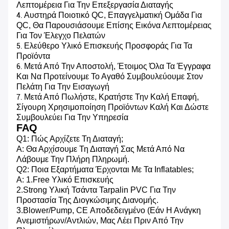
Λεπτομέρεια Για Την Επεξεργασία Διαταγής
Αυστηρά Ποιοτικό QC, Επαγγελματική Ομάδα Για
4.
QC, Θα Παρουσιάσουμε Επίσης Εικόνα Λεπτομέρειας
Για Τον Έλεγχο Πελατών
Ελεύθερο Υλικό Επισκευής Προσφοράς Για Τα
5.
Προϊόντα
Μετά Από Την Αποστολή, Έτοιμος Όλα Τα Έγγραφα
6.
Και Να Προτείνουμε Το Αγαθό Συμβουλεύουμε Στον
Πελάτη Για Την Εισαγωγή
Μετά Από Πωλήστε, Κρατήστε Την Καλή Επαφή,
7.
Σίγουρη Χρησιμοποίηση Προϊόντων Καλή Και Δώστε
Συμβουλεύει Για Την Υπηρεσία
FAQ
Q1: Πώς Αρχίζετε Τη Διαταγή;
Α: Θα Αρχίσουμε Τη Διαταγή Σας Μετά Από Να
Λάβουμε Την Πλήρη Πληρωμή.
Q2: Ποια Εξαρτήματα Έρχονται Με Τα Inflatables;
Α: 1.Free Υλικό Επισκευής
2.Strong Υλική Τσάντα Tarpalin PVC Για Την
Προστασία Της Διογκώσιμης Διανομής.
3.Blower/pump, CE Αποδεδειγμένο (εάν Η Ανάγκη
Ανεμιστήρων/αντλιών, Μας Λέει Πριν Από Την