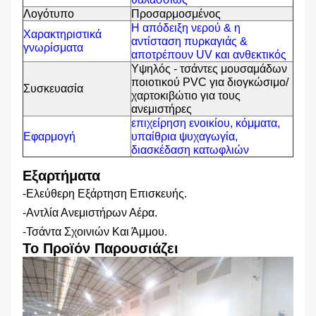
Λογότυπο
Προσαρμοσμένος
Η απόδειξη νερού & η
Χαρακτηριστικά
αντίσταση πυρκαγιάς &
γνωρίσματα
αποτρέπουν UV και ανθεκτικός
Υψηλός - τσάντες μουσαμάδων
ποιοτικού PVC για διογκώσιμο/
Συσκευασία
χαρτοκιβώτιο για τους
ανεμιστήρες
επιχείρηση ενοικίου, κόμματα,
Εφαρμογή
υπαίθρια ψυχαγωγία,
διασκέδαση κατωφλιών
Εξαρτήματα
-Ελεύθερη Εξάρτηση Επισκευής.
-Αντλία Ανεμιστήρων Αέρα.
-Τσάντα Σχοινιών Και Άμμου.
Το Προϊόν Παρουσιάζει