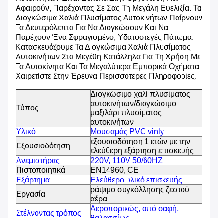
Αφαιρούν, Παρέχοντας Σε Σας Τη Μεγάλη Ευελιξία. Τα
Διογκώσιμα Χαλιά Πλυσίματος Αυτοκινήτων Παίρνουν
Τα Δευτερόλεπτα Για Να Διογκώσουν Και Να
Παρέχουν Ένα Σφραγισμένο, Υδατοστεγές Πάτωμα.
Κατασκευάζουμε Τα Διογκώσιμα Χαλιά Πλυσίματος
Αυτοκινήτων Στα Μεγέθη Κατάλληλα Για Τη Χρήση Με
Τα Αυτοκίνητα Και Τα Μεγαλύτερα Εμπορικά Οχήματα.
Χαιρετίστε Στην Έρευνα Περισσότερες Πληροφορίες.
Διογκώσιμο χαλί πλυσίματος
αυτοκινήτων/διογκώσιμο
Τύπος
μαξιλάρι πλυσίματος
αυτοκινήτων
Υλικό
Μουσαμάς PVC vinly
εξουσιοδότηση 1 ετών με την
Εξουσιοδότηση
ελεύθερη εξάρτηση επισκευής
Ανεμιστήρας
220V, 110V 50/60HZ
Πιστοποιητικά
EN14960, CE
Εξάρτημα
Ελεύθερο υλικό επισκευής
ράψιμο συγκόλλησης ζεστού
Εργασία
αέρα
Αεροπορικώς, από σαφή,
Στέλνοντας τρόπος
θαλασσίως