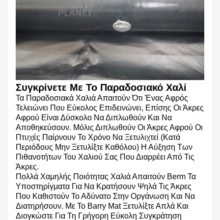
Συγκρίνετε Με Το Παραδοσιακό Χαλί
Τα Παραδοσιακά Χαλιά Απαιτούν Ότι Ένας Αφρός
Τελειώνει Που Εύκολος Επιδεινώνει, Επίσης Οι Άκρες
Αφρού Είναι Δύσκολο Να Διπλωθούν Και Να
Αποθηκεύσουν. Μόλις Διπλωθούν Οι Άκρες Αφρού Οι
Πτυχές Παίρνουν Το Χρόνο Να Ξετυλιχτεί (κατά
Περιόδους Μην Ξετυλίξτε Καθόλου) Η Αύξηση Των
Πιθανοτήτων Του Χαλιού Σας Που Διαρρέει Από Τις
Άκρες.
Πολλά Χαμηλής Ποιότητας Χαλιά Απαιτούν Berm Τα
Υποστηρίγματα Για Να Κρατήσουν Ψηλά Τις Άκρες
Που Καθιστούν Το Αδύνατο Στην Οργάνωση Και Να
Διατηρήσουν. Με Το Barry Mat Ξετυλίξτε Απλά Και
Διογκώστε Για Τη Γρήγορη Εύκολη Συγκράτηση