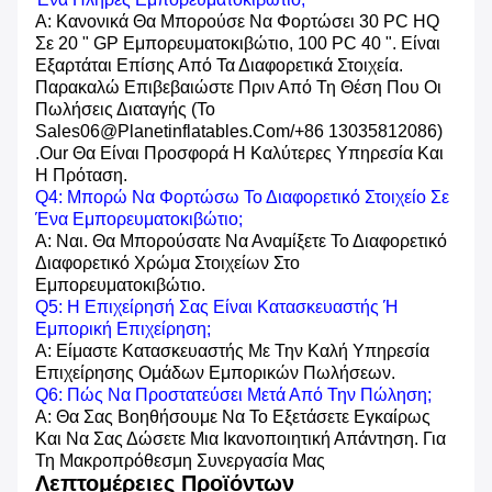
Α: Κανονικά Θα Μπορούσε Να Φορτώσει 30 PC HQ
Σε 20 " GP Εμπορευματοκιβώτιο, 100 PC 40 ". Είναι
Εξαρτάται Επίσης Από Τα Διαφορετικά Στοιχεία.
Παρακαλώ Επιβεβαιώστε Πριν Από Τη Θέση Που Οι
Πωλήσεις Διαταγής (το
Sales06@planetinflatables.com/+86 13035812086)
.our Θα Είναι Προσφορά Η Καλύτερες Υπηρεσία Και
Η Πρόταση.
Q4: Μπορώ Να Φορτώσω Το Διαφορετικό Στοιχείο Σε
Ένα Εμπορευματοκιβώτιο;
Α: Ναι. Θα Μπορούσατε Να Αναμίξετε Το Διαφορετικό
Διαφορετικό Χρώμα Στοιχείων Στο
Εμπορευματοκιβώτιο.
Q5: Η Επιχείρησή Σας Είναι Κατασκευαστής Ή
Εμπορική Επιχείρηση;
Α: Είμαστε Κατασκευαστής Με Την Καλή Υπηρεσία
Επιχείρησης Ομάδων Εμπορικών Πωλήσεων.
Q6: Πώς Να Προστατεύσει Μετά Από Την Πώληση;
Α: Θα Σας Βοηθήσουμε Να Το Εξετάσετε Εγκαίρως
Και Να Σας Δώσετε Μια Ικανοποιητική Απάντηση. Για
Τη Μακροπρόθεσμη Συνεργασία Μας
Λεπτομέρειες Προϊόντων