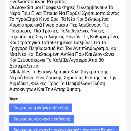
Εναλλασσόμενου Ρεύματος.
Οι Διογκώσιμοι Προφυλακτήρες Συλλαμβάνουν Το
Νερό Που Είναι Έτοιμο Να Παρθεί Χρησιμοποιώντας
Το Υγρό/ξηρό Κενό Σας. Τα Νέα Και Βελτιωμένα
Χαρακτηριστικά Γνωρίσματα Περιλαμβάνουν Τις
Παχύτερες, Πιό Τραχιές Πολυβινυλικές Υλικές,
Ισχυρότερες Συγκολλήσεις Ραφών, Τις Καθαρισμένες
Και Στρατηγικά Τοποθετημένες Βαλβίδες Για Το
Γρήγορο Πληθωρισμό Και Τον Αντιπληθωρισμό, Και
Μια Νέα Και Βελτιωμένη Αντλία Που Και Διογκώνει
Και Ξεφουσκώνει Το Χαλί Σε Λιγότερο Από 30
Δευτερόλεπτα.
Nflatables Το Επαγγελματικό Χαλί Συγκράτησης
Νερού Είναι Ένα Ζωτικής Σημασίας Επίσης Για Την
Αρμόδιες, Φιλικές Προς Το Περιβάλλον Πλύση
Αυτοκινήτων Και Την Απαρίθμηση.
Tags:
διογκώσιμη σκηνή επίδειξης
διογκώσιμες σκηνές έκθεσης
διογκώσιμες σκηνές οικογενειακής στρατοπέδευσης