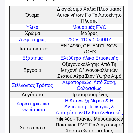
Διογκώσιμα Χαλιά Πλυσίματος
Όνομα
Αυτοκινήτων Για Το Αυτοκίνητο
Πλύσης
Υλικό
Μουσαμάς PVC
Χρώμα
Μαύρος
Ανεμιστήρας
220V, 110V 50/60HZ
EN14960, CE, EN71, SGS,
Πιστοποιητικά
ROHS
Εξάρτημα
Ελεύθερο Υλικό Επισκευής
Οξυγονοκολλητής Από Τη
Εργασία
Μηχανή Οξυγονοκολλητών
Ζεστού Αέρα Στον Υψηλό Ατμό
Αεροπορικώς, Από Σαφή,
Στέλνοντας Τρόπος
Θαλασσίως
Λογότυπο
Προσαρμοσμένος
Η Απόδειξη Νερού & Η
Χαρακτηριστικά
Αντίσταση Πυρκαγιάς &
Γνωρίσματα
Αποτρέπουν UV Και Ανθεκτικός
Υψηλός - Τσάντες Μουσαμάδων
Ποιοτικού PVC Για Διογκώσιμο/
Συσκευασία
Χαρτοκιβώτιο Για Τους