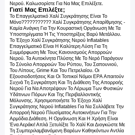
Νερού. Καλωσορίστε Για Να Μας Επιλέξετε.
Γιατί Μας Επιλέξτε;
Το Επαγγελματικό Χαλί Συγκράτησης Είναι Το
Μόνο??????????? Χαλί Συγκράτησης Απαρίθμησης -
Καμία Ανάγκη Για Την Κουραστική Οργάνωση Με Τα
Υποστηρίγματα Ή Τις Υποστηρίξεις Βαρύ Μετάλλου.
Το Έξοχο Χαλί Συγκράτησης Νερού Inflatables
Επαγγελματικό Είναι Η Καλύτερη Λύση Για Τη
Συμμόρφωση Με Τους Κανονισμούς Απορροών
Νερού. Τα Αυτοκίνητα Πλύσης Με Το Νερό Παράγουν
Το Σύνολο Απορροών Του Ρύπου, Του Σαπουνιού,
Του Λίπους, Grime Και Του Πετρελαίου. Οι
Εξουσιοδοτήσεις Και Οι Τοπικοί Νόμοι EPA Απαιτούν
Συχνά Τη Συγκράτηση Και Τη Διάθεση Της Απορροής
Νερού Για Να Αποτρέψουν Το Λέρωμα Των Φυσικών
Υδάτινων Πόρων Και Της Περιβαλλοντικής
Μόλυνσης. Χρησιμοποιήστε Το Έξοχο Χαλί
Συγκράτησης Νερού Inflatables Για Να Συλλάβετε Την
Απορροή Νερού Πλυσίματος Αυτοκινήτων Για Την
Αρμόδια Διάθεση. Η Οργάνωση Και Η Χρήση Είναι
Ένα Αεράκι! Απλά Ξετυλίξτε Το Χαλί Και Διογκώστε Με
Τη Συμπεριλαμβανόμενη Βαρέων Καθηκόντων Αντλία