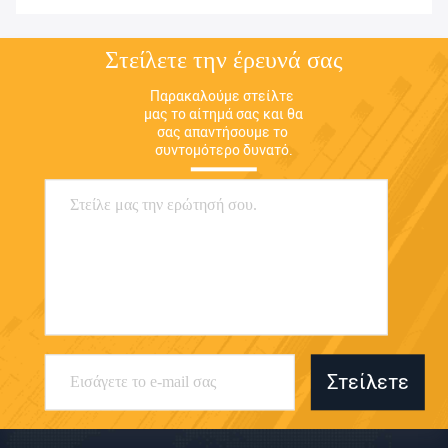
Στείλετε την έρευνά σας
Παρακαλούμε στείλτε 
μας το αίτημά σας και θα 
σας απαντήσουμε το 
συντομότερο δυνατό.
Στείλετε