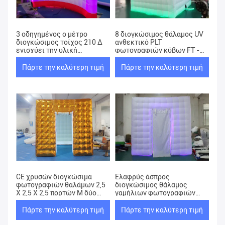
3 οδηγημένος ο μέτρο
8 διογκώσιμος θάλαμος UV
διογκώσιμος τοίχος 210 Δ
ανθεκτικό PLT
ενισχύει την υλική
φωτογραφιών κύβων FT -
εκτύπωση λογότυπων της
025 2 έτη εξουσιοδότησης
Οξφόρδης
Πάρτε την καλύτερη τιμή
Πάρτε την καλύτερη τιμή
CE χρυσών διογκώσιμα
Ελαφρύς άσπρος
φωτογραφιών θαλάμων 2,5
διογκώσιμος θάλαμος
X 2,5 X 2,5 πορτών Μ δύο
γαμήλιων φωτογραφιών
εγκεκριμένο
των φορητών οδηγήσεων
της Οξφόρδης με τον
Πάρτε την καλύτερη τιμή
Πάρτε την καλύτερη τιμή
τηλεχειρισμό