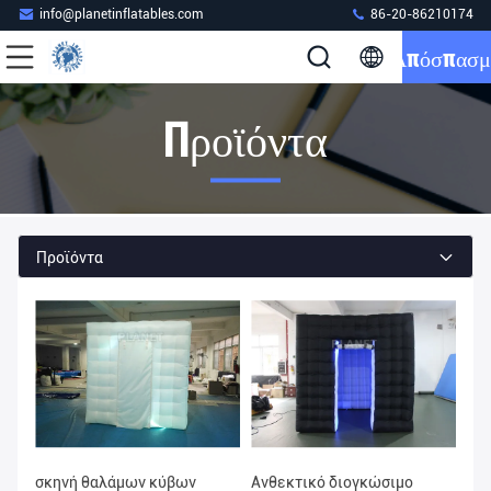
info@planetinflatables.com
86-20-86210174
Απόσπασμ
Προϊόντα
Προϊόντα
σκηνή θαλάμων κύβων
Ανθεκτικό διογκώσιμο