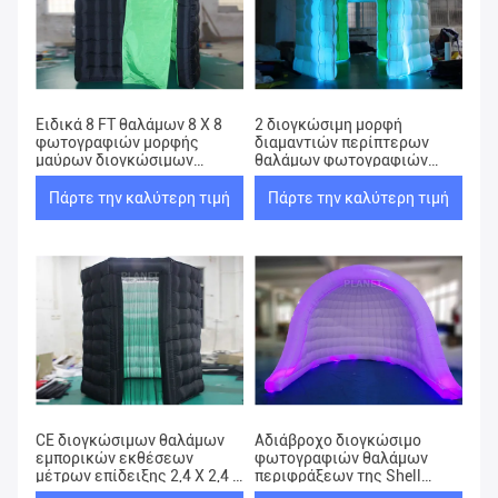
Ειδικά 8 FT θαλάμων 8 X 8
2 διογκώσιμη μορφή
φωτογραφιών μορφής
διαμαντιών περίπτερων
μαύρων διογκώσιμων
θαλάμων φωτογραφιών
οδηγημένων X για το
πορτών με τον ανεμιστήρα
γεγονός
αέρα
Πάρτε την καλύτερη τιμή
Πάρτε την καλύτερη τιμή
CE διογκώσιμων θαλάμων
Αδιάβροχο διογκώσιμο
εμπορικών εκθέσεων
φωτογραφιών θαλάμων
μέτρων επίδειξης 2,4 X 2,4 X
περιφράξεων της Shell
2,4 εγκεκριμένο
Webbing μουσαμάδων