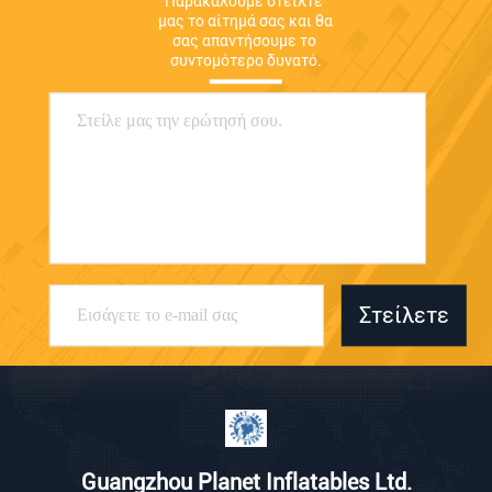
Παρακαλούμε στείλτε 
μας το αίτημά σας και θα 
σας απαντήσουμε το 
συντομότερο δυνατό.
Στείλετε
Guangzhou Planet Inflatables Ltd.