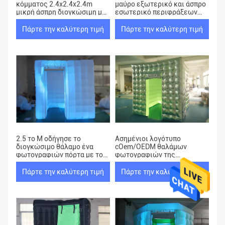
κόμματος 2.4x2.4x2.4m
μαύρο εξωτερικό και άσπρο
μικρή άσπρη διογκώσιμη με
εσωτερικό περιφράξεων
2 πόρτες
θαλάμων φωτογραφιών
κύβων
Πάρτε την καλύτερη τιμή
Πάρτε την καλύτερη τιμή
2.5 το Μ οδήγησε το
Ασημένιοι λογότυπο
διογκώσιμο θάλαμο ένα
cOem/OEDM θαλάμων
φωτογραφιών πόρτα με το
φωτογραφιών της
μεταβαλλόμενο φως
Οξφόρδης φορητοί
χρώματος
τυπωμένοι αποδεκτοί
Πάρτε την καλύτερη τιμή
Πάρτε την καλύτερη τιμή