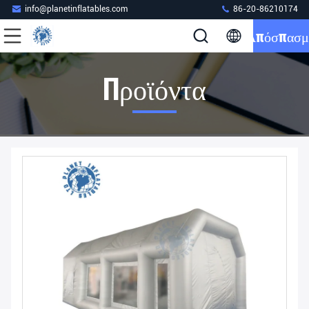
info@planetinflatables.com
86-20-86210174
Απόσπασμ
Προϊόντα