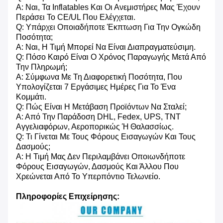
Α: Ναι, Τα Inflatables Και Οι Ανεμιστήρες Μας Έχουν
Περάσει Το CE/UL Που Ελέγχεται.
Q: Υπάρχει Οποιαδήποτε Έκπτωση Για Την Ογκώδη
Ποσότητα;
Α: Ναι, Η Τιμή Μπορεί Να Είναι Διαπραγματεύσιμη.
Q: Πόσο Καιρό Είναι Ο Χρόνος Παραγωγής Μετά Από
Την Πληρωμή;
Α: Σύμφωνα Με Τη Διαφορετική Ποσότητα, Που
Υπολογίζεται 7 Εργάσιμες Ημέρες Για Το Ένα
Κομμάτι.
Q: Πώς Είναι Η Μετάβαση Προϊόντων Να Σταλεί;
Α: Από Την Παράδοση DHL, Fedex, UPS, TNT
Αγγελιαφόρων, Αεροπορικώς Ή Θαλασσίως.
Q: Τι Γίνεται Με Τους Φόρους Εισαγωγών Και Τους
Δασμούς;
Α: Η Τιμή Μας Δεν Περιλαμβάνει Οποιωνδήποτε
Φόρους Εισαγωγών, Δασμούς Και Άλλου Που
Χρεώνεται Από Το Υπερπόντιο Τελωνείο.
Πληροφορίες Επιχείρησης: