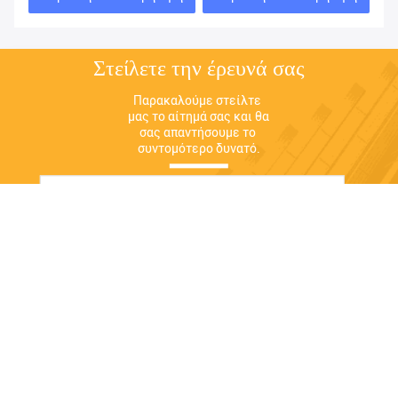
χρωμάτων
Στείλετε την έρευνά σας
Παρακαλούμε στείλτε 
μας το αίτημά σας και θα 
σας απαντήσουμε το 
συντομότερο δυνατό.
Στείλετε