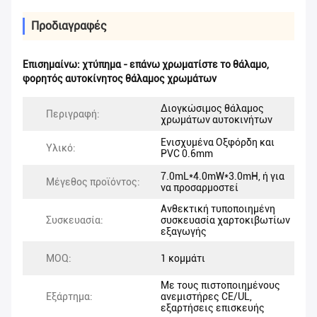
Προδιαγραφές
Επισημαίνω:
χτύπημα - επάνω χρωματίστε το θάλαμο
,
φορητός αυτοκίνητος θάλαμος χρωμάτων
Διογκώσιμος θάλαμος
Περιγραφή:
χρωμάτων αυτοκινήτων
Ενισχυμένα Οξφόρδη και
Υλικό:
PVC 0.6mm
7.0mL*4.0mW*3.0mH, ή για
Μέγεθος προϊόντος:
να προσαρμοστεί
Ανθεκτική τυποποιημένη
Συσκευασία:
συσκευασία χαρτοκιβωτίων
εξαγωγής
MOQ:
1 κομμάτι
Με τους πιστοποιημένους
Εξάρτημα:
ανεμιστήρες CE/UL,
εξαρτήσεις επισκευής