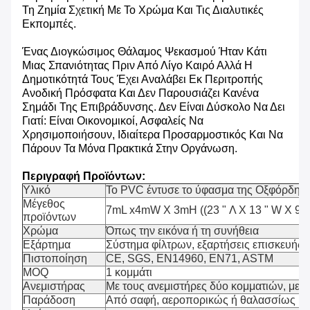
Τη Ζημία Σχετική Με Το Χρώμα Και Τις Διαλυτικές
Εκπομπές.
Ένας Διογκώσιμος Θάλαμος Ψεκασμού Ήταν Κάτι
Μιας Σπανιότητας Πριν Από Λίγο Καιρό Αλλά Η
Δημοτικότητά Τους Έχει Αναλάβει Εκ Περιτροπής
Ανοδική Πρόσφατα Και Δεν Παρουσιάζει Κανένα
Σημάδι Της Επιβράδυνσης. Δεν Είναι Δύσκολο Να Δει
Γιατί: Είναι Οικονομικοί, Ασφαλείς Να
Χρησιμοποιήσουν, Ιδιαίτερα Προσαρμοστικός Και Να
Πάρουν Τα Μόνα Πρακτικά Στην Οργάνωση.
Περιγραφή Προϊόντων:
Υλικό
Το PVC έντυσε το ύφασμα της Οξφόρδης
Μέγεθος
7mL x4mW Χ 3mH ((23 " Λ Χ 13 " W Χ 9,
προϊόντων
Χρώμα
Όπως την εικόνα ή τη συνήθεια
Εξάρτημα
Σύστημα φίλτρων, εξαρτήσεις επισκευής
Πιστοποίηση
CE, SGS, EN14960, EN71, ASTM
MOQ
1 κομμάτι
Ανεμιστήρας
Με τους ανεμιστήρες δύο κομματιών, με 
Παράδοση
Από σαφή, αεροπορικώς ή θαλασσίως