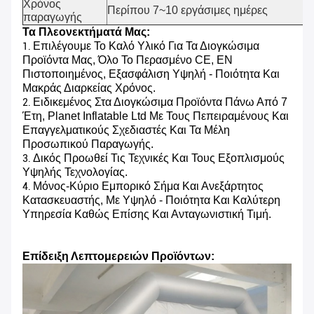
Χρόνος
Περίπου 7~10 εργάσιμες ημέρες
παραγωγής
Τα Πλεονεκτήματά Μας:
Επιλέγουμε Το Καλό Υλικό Για Τα Διογκώσιμα
1.
Προϊόντα Μας, Όλο Το Περασμένο CE, EN
Πιστοποιημένος, Εξασφάλιση Υψηλή - Ποιότητα Και
Μακράς Διαρκείας Χρόνος.
Ειδικεμένος Στα Διογκώσιμα Προϊόντα Πάνω Από 7
2.
Έτη, Planet Inflatable Ltd Με Τους Πεπειραμένους Και
Επαγγελματικούς Σχεδιαστές Και Τα Μέλη
Προσωπικού Παραγωγής.
Δικός Προωθεί Τις Τεχνικές Και Τους Εξοπλισμούς
3.
Υψηλής Τεχνολογίας.
Μόνος-Κύριο Εμπορικό Σήμα Και Ανεξάρτητος
4.
Κατασκευαστής, Με Υψηλό - Ποιότητα Και Καλύτερη
Υπηρεσία Καθώς Επίσης Και Ανταγωνιστική Τιμή.
Επίδειξη Λεπτομερειών Προϊόντων: