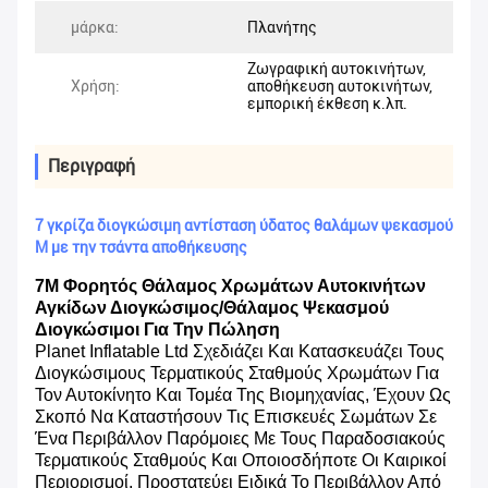
μάρκα:
Πλανήτης
Ζωγραφική αυτοκινήτων,
Χρήση:
αποθήκευση αυτοκινήτων,
εμπορική έκθεση κ.λπ.
Περιγραφή
7 γκρίζα διογκώσιμη αντίσταση ύδατος θαλάμων ψεκασμού
Μ με την τσάντα αποθήκευσης
7M Φορητός Θάλαμος Χρωμάτων Αυτοκινήτων
Αγκίδων Διογκώσιμος/θάλαμος Ψεκασμού
Διογκώσιμοι Για Την Πώληση
Planet Inflatable Ltd Σχεδιάζει Και Κατασκευάζει Τους
Διογκώσιμους Τερματικούς Σταθμούς Χρωμάτων Για
Τον Αυτοκίνητο Και Τομέα Της Βιομηχανίας, Έχουν Ως
Σκοπό Να Καταστήσουν Τις Επισκευές Σωμάτων Σε
Ένα Περιβάλλον Παρόμοιες Με Τους Παραδοσιακούς
Τερματικούς Σταθμούς Και Οποιοσδήποτε Οι Καιρικοί
Περιορισμοί, Προστατεύει Ειδικά Το Περιβάλλον Από